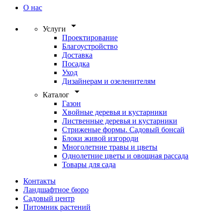
О нас
arrow_drop_down
Услуги
Проектирование
Благоустройство
Доставка
Посадка
Уход
Дизайнерам и озеленителям
arrow_drop_down
Каталог
Газон
Хвойные деревья и кустарники
Лиственные деревья и кустарники
Стриженые формы. Садовый бонсай
Блоки живой изгороди
Многолетние травы и цветы
Однолетние цветы и овощная рассада
Товары для сада
Контакты
Ландшафтное бюро
Садовый центр
Питомник растений