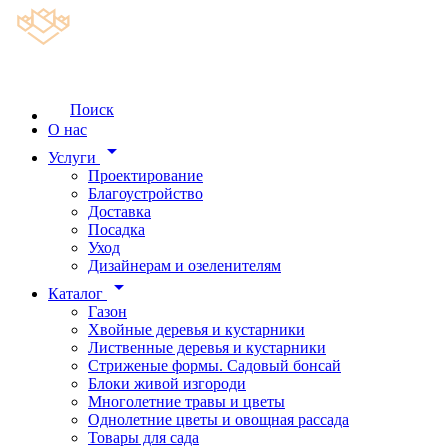
Поиск
О нас
arrow_drop_down
Услуги
Проектирование
Благоустройство
Доставка
Посадка
Уход
Дизайнерам и озеленителям
arrow_drop_down
Каталог
Газон
Хвойные деревья и кустарники
Лиственные деревья и кустарники
Стриженые формы. Садовый бонсай
Блоки живой изгороди
Многолетние травы и цветы
Однолетние цветы и овощная рассада
Товары для сада