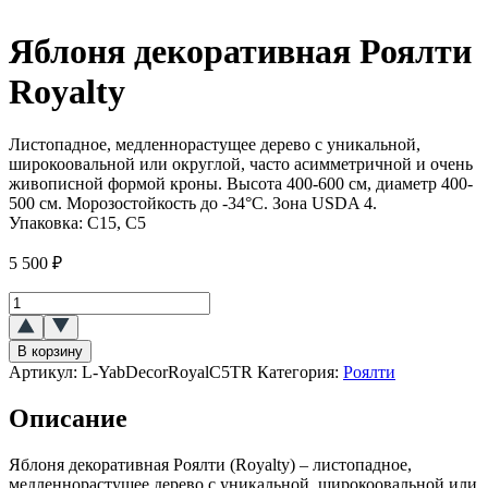
Яблоня декоративная Роялти
Royalty
Листопадное, медленнорастущее дерево с уникальной,
широкоовальной или округлой, часто асимметричной и очень
живописной формой кроны. Высота 400-600 см, диаметр 400-
500 см. Морозостойкость до -34°C. Зона USDA 4.
Упаковка:
C15, C5
5 500
₽
Количество
товара
Яблоня
В корзину
декоративная
Артикул:
L-YabDecorRoyalC5TR
Категория:
Роялти
Роялти
(Royalty)
Описание
Яблоня декоративная Роялти (Royalty) – листопадное,
медленнорастущее дерево с уникальной, широкоовальной или