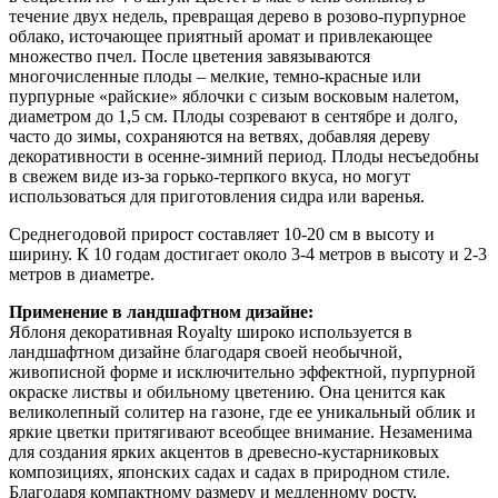
течение двух недель, превращая дерево в розово-пурпурное
облако, источающее приятный аромат и привлекающее
множество пчел. После цветения завязываются
многочисленные плоды – мелкие, темно-красные или
пурпурные «райские» яблочки с сизым восковым налетом,
диаметром до 1,5 см. Плоды созревают в сентябре и долго,
часто до зимы, сохраняются на ветвях, добавляя дереву
декоративности в осенне-зимний период. Плоды несъедобны
в свежем виде из-за горько-терпкого вкуса, но могут
использоваться для приготовления сидра или варенья.
Среднегодовой прирост составляет 10-20 см в высоту и
ширину. К 10 годам достигает около 3-4 метров в высоту и 2-3
метров в диаметре.
Применение в ландшафтном дизайне:
Яблоня декоративная Royalty широко используется в
ландшафтном дизайне благодаря своей необычной,
живописной форме и исключительно эффектной, пурпурной
окраске листвы и обильному цветению. Она ценится как
великолепный солитер на газоне, где ее уникальный облик и
яркие цветки притягивают всеобщее внимание. Незаменима
для создания ярких акцентов в древесно-кустарниковых
композициях, японских садах и садах в природном стиле.
Благодаря компактному размеру и медленному росту,