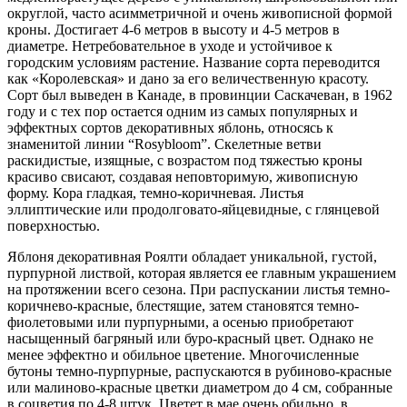
округлой, часто асимметричной и очень живописной формой
кроны. Достигает 4-6 метров в высоту и 4-5 метров в
диаметре. Нетребовательное в уходе и устойчивое к
городским условиям растение. Название сорта переводится
как «Королевская» и дано за его величественную красоту.
Сорт был выведен в Канаде, в провинции Саскачеван, в 1962
году и с тех пор остается одним из самых популярных и
эффектных сортов декоративных яблонь, относясь к
знаменитой линии “Rosybloom”. Скелетные ветви
раскидистые, изящные, с возрастом под тяжестью кроны
красиво свисают, создавая неповторимую, живописную
форму. Кора гладкая, темно-коричневая. Листья
эллиптические или продолговато-яйцевидные, с глянцевой
поверхностью.
Яблоня декоративная Роялти обладает уникальной, густой,
пурпурной листвой, которая является ее главным украшением
на протяжении всего сезона. При распускании листья темно-
коричнево-красные, блестящие, затем становятся темно-
фиолетовыми или пурпурными, а осенью приобретают
насыщенный багряный или буро-красный цвет. Однако не
менее эффектно и обильное цветение. Многочисленные
бутоны темно-пурпурные, распускаются в рубиново-красные
или малиново-красные цветки диаметром до 4 см, собранные
в соцветия по 4-8 штук. Цветет в мае очень обильно, в