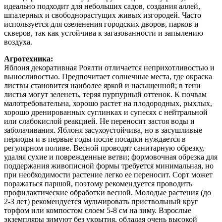
идеально подходит для небольших садов, создания аллей,
шпалерных и свободнорастущих живых изгородей. Часто
используется для озеленения городских дворов, парков и
скверов, так как устойчива к загазованности и запылению
воздуха.
Агротехника:
Яблоня декоративная Роялти отличается неприхотливостью и
выносливостью. Предпочитает солнечные места, где окраска
листвы становится наиболее яркой и насыщенной; в тени
листья могут зеленеть, теряя пурпурный оттенок. К почвам
малотребовательна, хорошо растет на плодородных, рыхлых,
хорошо дренированных суглинках и супесях с нейтральной
или слабокислой реакцией. Не переносит застоя воды и
заболачивания. Яблоня засухоустойчива, но в засушливые
периоды и в первые годы после посадки нуждается в
регулярном поливе. Весной проводят санитарную обрезку,
удаляя сухие и поврежденные ветви; формовочная обрезка для
поддержания живописной формы требуется минимальная, но
при необходимости растение легко ее переносит. Сорт может
поражаться паршой, поэтому рекомендуется проводить
профилактические обработки весной. Молодые растения (до
2-3 лет) рекомендуется мульчировать приствольный круг
торфом или компостом слоем 5-8 см на зиму. Взрослые
экземпляры зимуют без укрытия, обладая очень высокой