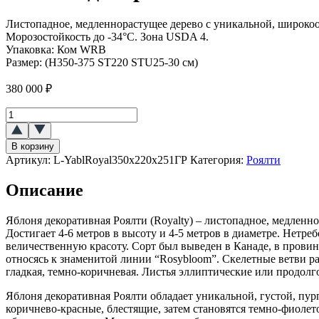
Листопадное, медленнорастущее дерево с уникальной, широкоо
Морозостойкость до -34°C. Зона USDA 4.
Упаковка:
Ком WRB
Размер:
(H350-375 ST220 STU25-30 см)
380 000
₽
Количество
товара
Яблоня
В корзину
декоративная
Артикул:
L-YablRoyal350x220x251ГР
Категория:
Роялти
Роялти
(Royalty)
Описание
ШАР
Яблоня декоративная Роялти (Royalty) – листопадное, медлен
Достигает 4-6 метров в высоту и 4-5 метров в диаметре. Нетре
величественную красоту. Сорт был выведен в Канаде, в провин
относясь к знаменитой линии “Rosybloom”. Скелетные ветви р
гладкая, темно-коричневая. Листья эллиптические или продолг
Яблоня декоративная Роялти обладает уникальной, густой, пур
коричнево-красные, блестящие, затем становятся темно-фиол