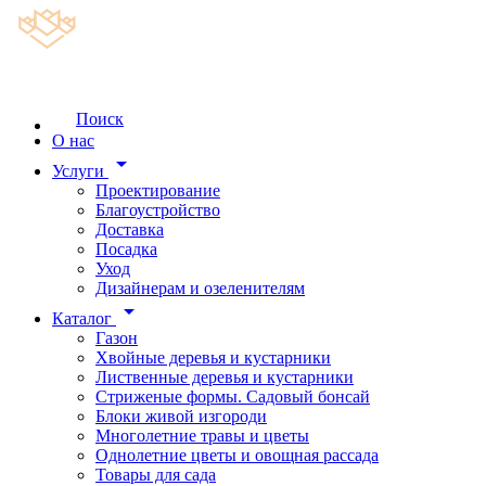
Поиск
О нас
arrow_drop_down
Услуги
Проектирование
Благоустройство
Доставка
Посадка
Уход
Дизайнерам и озеленителям
arrow_drop_down
Каталог
Газон
Хвойные деревья и кустарники
Лиственные деревья и кустарники
Стриженые формы. Садовый бонсай
Блоки живой изгороди
Многолетние травы и цветы
Однолетние цветы и овощная рассада
Товары для сада