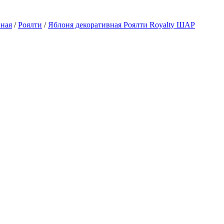
вная
/
Роялти
/
Яблоня декоративная Роялти Royalty ШАР