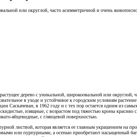
вальной или округлой, часто асимметричной и очень живописно
норастущее дерево с уникальной, широкоовальной или округлой,
бовательное в уходе и устойчивое к городским условиям растение
ции Саскачеван, в 1962 году и с тех пор остается одним из сам
аскидистые, изящные, с возрастом под тяжестью кроны красиво 
овато-яйцевидные, с глянцевой поверхностью.
пурной листвой, которая является ее главным украшением на про
етовыми или пурпурными, а осенью приобретают насыщенный баг