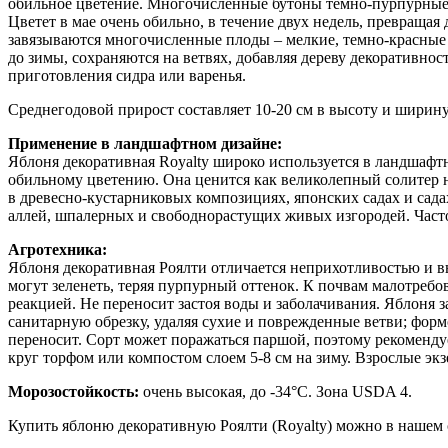
обильное цветение. Многочисленные бутоны темно-пурпурные, 
Цветет в мае очень обильно, в течение двух недель, превраща
завязываются многочисленные плоды – мелкие, темно-красные и
до зимы, сохраняются на ветвях, добавляя дереву декоративнос
приготовления сидра или варенья.
Среднегодовой прирост составляет 10-20 см в высоту и ширину. 
Применение в ландшафтном дизайне:
Яблоня декоративная Royalty широко используется в ландшаф
обильному цветению. Она ценится как великолепный солитер н
в древесно-кустарниковых композициях, японских садах и сада
аллей, шпалерных и свободнорастущих живых изгородей. Часто 
Агротехника:
Яблоня декоративная Роялти отличается неприхотливостью и в
могут зеленеть, теряя пурпурный оттенок. К почвам малотребо
реакцией. Не переносит застоя воды и заболачивания. Яблоня 
санитарную обрезку, удаляя сухие и поврежденные ветви; фор
переносит. Сорт может поражаться паршой, поэтому рекоменду
круг торфом или компостом слоем 5-8 см на зиму. Взрослые эк
Морозостойкость:
очень высокая, до -34°C. Зона USDA 4.
Купить яблоню декоративную Роялти (Royalty) можно в нашем 