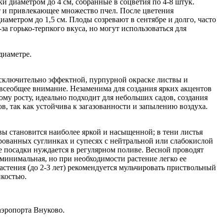
 диаметром до 4 см, собранные в соцветия по 4-8 штук.
ат и привлекающее множество пчел. После цветения
метром до 1,5 см. Плоды созревают в сентябре и долго, часто
а горько-терпкого вкуса, но могут использоваться для
диаметре.
исключительно эффектной, пурпурной окраске листвы и
 всеобщее внимание. Незаменима для создания ярких акцентов
му росту, идеально подходит для небольших садов, создания
в, так как устойчива к загазованности и запылению воздуха.
вы становится наиболее яркой и насыщенной; в тени листья
рованных суглинках и супесях с нейтральной или слабокислой
е посадки нуждается в регулярном поливе. Весной проводят
минимальная, но при необходимости растение легко ее
стения (до 2-3 лет) рекомендуется мульчировать приствольный
йкостью.
аэропорта Внуково.