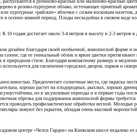
распускаются в рубиново-красные или малиново-красные цветки
я дерево в розово-пурпурное облако, источающее приятный аром
ли пурпурные «райские» яблочки с сизым восковым налетом, диа
ти в осенне-зимний период. Плоды несъедобны в свежем виде из-з
К 10 годам достигает около 3-4 метров в высоту и 2-3 метров в 
тном дизайне благодаря своей необычной, живописной форме и 
а газоне, где ее уникальный облик и яркие цветки притягивают
х в природном стиле. Благодаря компактному размеру и медленно
используется для озеленения городских дворов, парков и скверо
ыносливостью. Предпочитает солнечные места, где окраска лист
вательна, хорошо растет на плодородных, рыхлых, хорошо дрени
засухоустойчива, но в засушливые периоды и в первые годы посл
мовочная обрезка для поддержания живописной формы требуется 
ется проводить профилактические обработки весной. Молодые ра
земпляры зимуют без укрытия, обладая очень высокой морозосто
садовом центре «Челси Гарден» на Киевском шоссе недалеко от 