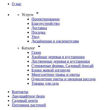
О нас
arrow_drop_down
Услуги
Проектирование
Благоустройство
Доставка
Посадка
Уход
Дизайнерам и озеленителям
arrow_drop_down
Каталог
Газон
Хвойные деревья и кустарники
Лиственные деревья и кустарники
Стриженые формы. Садовый бонсай
Блоки живой изгороди
Многолетние травы и цветы
Однолетние цветы и овощная рассада
Товары для сада
Контакты
Ландшафтное бюро
Садовый центр
Питомник растений