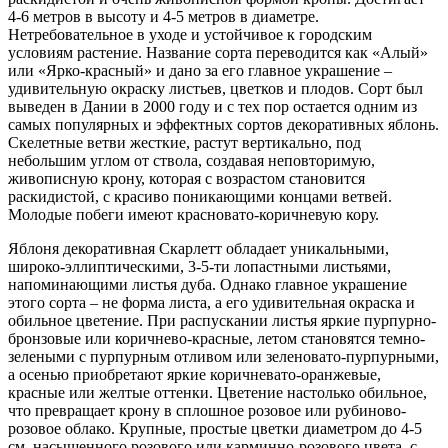
4-6 метров в высоту и 4-5 метров в диаметре.
Нетребовательное в уходе и устойчивое к городским
условиям растение. Название сорта переводится как «Алый»
или «Ярко-красный» и дано за его главное украшение –
удивительную окраску листьев, цветков и плодов. Сорт был
выведен в Дании в 2000 году и с тех пор остается одним из
самых популярных и эффектных сортов декоративных яблонь.
Скелетные ветви жесткие, растут вертикально, под
небольшим углом от ствола, создавая неповторимую,
живописную крону, которая с возрастом становится
раскидистой, с красиво поникающими концами ветвей.
Молодые побеги имеют красновато-коричневую кору.
Яблоня декоративная Скарлетт обладает уникальными,
широко-эллиптическими, 3-5-ти лопастными листьями,
напоминающими листья дуба. Однако главное украшение
этого сорта – не форма листа, а его удивительная окраска и
обильное цветение. При распускании листья яркие пурпурно-
бронзовые или коричнево-красные, летом становятся темно-
зелеными с пурпурным отливом или зеленовато-пурпурными,
а осенью приобретают яркие коричневато-оранжевые,
красные или желтые оттенки. Цветение настолько обильное,
что превращает крону в сплошное розовое или рубиново-
розовое облако. Крупные, простые цветки диаметром до 4-5
см, насыщенного розового или карминно-розового цвета, с