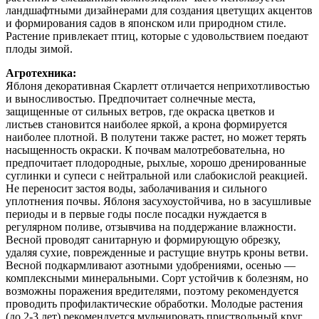
ландшафтными дизайнерами для создания цветущих акцентов
и формирования садов в японском или природном стиле.
Растение привлекает птиц, которые с удовольствием поедают
плоды зимой.
Агротехника:
Яблоня декоративная Скарлетт отличается неприхотливостью
и выносливостью. Предпочитает солнечные места,
защищенные от сильных ветров, где окраска цветков и
листьев становится наиболее яркой, а крона формируется
наиболее плотной. В полутени также растет, но может терять
насыщенность окраски. К почвам малотребовательна, но
предпочитает плодородные, рыхлые, хорошо дренированные
суглинки и супеси с нейтральной или слабокислой реакцией.
Не переносит застоя воды, заболачивания и сильного
уплотнения почвы. Яблоня засухоустойчива, но в засушливые
периоды и в первые годы после посадки нуждается в
регулярном поливе, отзывчива на поддержание влажности.
Весной проводят санитарную и формирующую обрезку,
удаляя сухие, поврежденные и растущие внутрь кроны ветви.
Весной подкармливают азотными удобрениями, осенью —
комплексными минеральными. Сорт устойчив к болезням, но
возможны поражения вредителями, поэтому рекомендуется
проводить профилактические обработки. Молодые растения
(до 2-3 лет) рекомендуется мульчировать приствольный круг