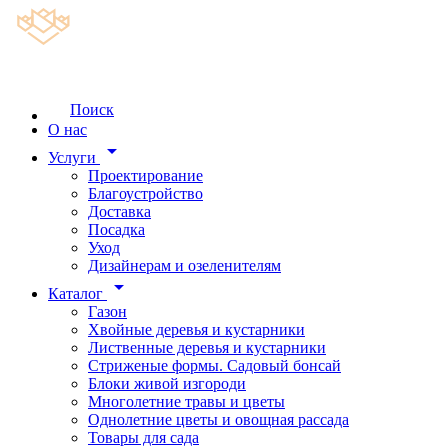
Поиск
О нас
arrow_drop_down
Услуги
Проектирование
Благоустройство
Доставка
Посадка
Уход
Дизайнерам и озеленителям
arrow_drop_down
Каталог
Газон
Хвойные деревья и кустарники
Лиственные деревья и кустарники
Стриженые формы. Садовый бонсай
Блоки живой изгороди
Многолетние травы и цветы
Однолетние цветы и овощная рассада
Товары для сада