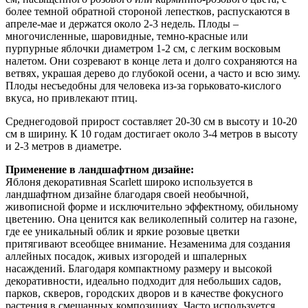
более темной обратной стороной лепестков, распускаются в
апреле-мае и держатся около 2-3 недель. Плоды –
многочисленные, шаровидные, темно-красные или
пурпурные яблочки диаметром 1-2 см, с легким восковым
налетом. Они созревают в конце лета и долго сохраняются на
ветвях, украшая дерево до глубокой осени, а часто и всю зиму.
Плоды несъедобны для человека из-за горьковато-кислого
вкуса, но привлекают птиц.
Среднегодовой прирост составляет 20-30 см в высоту и 10-20
см в ширину. К 10 годам достигает около 3-4 метров в высоту
и 2-3 метров в диаметре.
Применение в ландшафтном дизайне:
Яблоня декоративная Scarlett широко используется в
ландшафтном дизайне благодаря своей необычной,
живописной форме и исключительно эффектному, обильному
цветению. Она ценится как великолепный солитер на газоне,
где ее уникальный облик и яркие розовые цветки
притягивают всеобщее внимание. Незаменима для создания
аллейных посадок, живых изгородей и шпалерных
насаждений. Благодаря компактному размеру и высокой
декоративности, идеально подходит для небольших садов,
парков, скверов, городских дворов и в качестве фокусного
растения в смешанных композициях. Часто используется