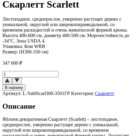
Скарлетт Scarlett
Листопадное, среднерослое, умеренно растущее дерево с
уникальной, округлой или широкопирамидальной, со
временем раскидистой и очень живописной формой кроны.
Высота 400-600 см, диаметр 400-500 см. Морозостойкость до
-34°C. Зона USDA 4.
Упаковка:
Ком WRB
Размер:
(H300-350 см)
347 000
₽
Количество
товара
Яблоня
В корзину
декоративная
Артикул:
L-YablScarl300-3501ГР
Категория:
Скарлетт
Скарлетт
(Scarlett)
Описание
Яблоня декоративная Скарлетт (Scarlett) – листопадное,
среднерослое, умеренно растущее дерево с уникальной,
округлой или широкопирамидальной, со временем
раскидистой и очень живописной формой кроны. Достигает