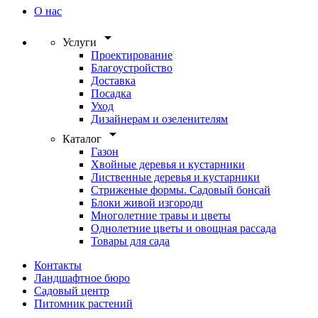
О нас
arrow_drop_down
Услуги
Проектирование
Благоустройство
Доставка
Посадка
Уход
Дизайнерам и озеленителям
arrow_drop_down
Каталог
Газон
Хвойные деревья и кустарники
Лиственные деревья и кустарники
Стриженые формы. Садовый бонсай
Блоки живой изгороди
Многолетние травы и цветы
Однолетние цветы и овощная рассада
Товары для сада
Контакты
Ландшафтное бюро
Садовый центр
Питомник растений