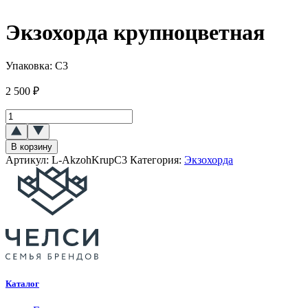
Экзохорда крупноцветная
Упаковка:
C3
2 500
₽
Количество
товара
Экзохорда
В корзину
крупноцветная
Артикул:
L-AkzohKrupC3
Категория:
Экзохорда
Каталог