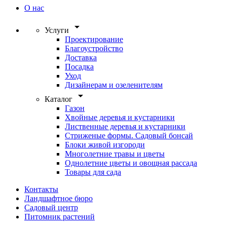
О нас
arrow_drop_down
Услуги
Проектирование
Благоустройство
Доставка
Посадка
Уход
Дизайнерам и озеленителям
arrow_drop_down
Каталог
Газон
Хвойные деревья и кустарники
Лиственные деревья и кустарники
Стриженые формы. Садовый бонсай
Блоки живой изгороди
Многолетние травы и цветы
Однолетние цветы и овощная рассада
Товары для сада
Контакты
Ландшафтное бюро
Садовый центр
Питомник растений