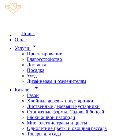
Поиск
О нас
arrow_drop_down
Услуги
Проектирование
Благоустройство
Доставка
Посадка
Уход
Дизайнерам и озеленителям
arrow_drop_down
Каталог
Газон
Хвойные деревья и кустарники
Лиственные деревья и кустарники
Стриженые формы. Садовый бонсай
Блоки живой изгороди
Многолетние травы и цветы
Однолетние цветы и овощная рассада
Товары для сада