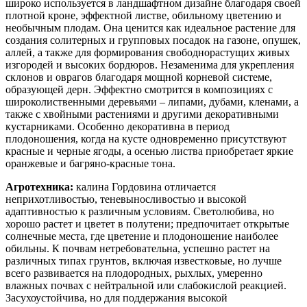
широко используется в ландшафтном дизайне благодаря своей
плотной кроне, эффектной листве, обильному цветению и
необычным плодам. Она ценится как идеальное растение для
создания солитерных и групповых посадок на газоне, опушек,
аллей, а также для формирования свободнорастущих живых
изгородей и высоких бордюров. Незаменима для укрепления
склонов и оврагов благодаря мощной корневой системе,
образующей дерн. Эффектно смотрится в композициях с
широколиственными деревьями – липами, дубами, кленами, а
также с хвойными растениями и другими декоративными
кустарниками. Особенно декоративна в период
плодоношения, когда на кусте одновременно присутствуют
красные и черные ягоды, а осенью листва приобретает яркие
оранжевые и багряно-красные тона.
Агротехника:
калина Гордовина отличается
неприхотливостью, теневыносливостью и высокой
адаптивностью к различным условиям. Светолюбива, но
хорошо растет и цветет в полутени; предпочитает открытые
солнечные места, где цветение и плодоношение наиболее
обильны. К почвам нетребовательна, успешно растет на
различных типах грунтов, включая известковые, но лучше
всего развивается на плодородных, рыхлых, умеренно
влажных почвах с нейтральной или слабокислой реакцией.
Засухоустойчива, но для поддержания высокой