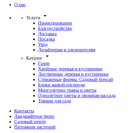
О нас
arrow_drop_down
Услуги
Проектирование
Благоустройство
Доставка
Посадка
Уход
Дизайнерам и озеленителям
arrow_drop_down
Каталог
Газон
Хвойные деревья и кустарники
Лиственные деревья и кустарники
Стриженые формы. Садовый бонсай
Блоки живой изгороди
Многолетние травы и цветы
Однолетние цветы и овощная рассада
Товары для сада
Контакты
Ландшафтное бюро
Садовый центр
Питомник растений