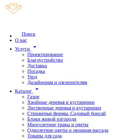
Поиск
О нас
arrow_drop_down
Услуги
Проектирование
Благоустройство
Доставка
Посадка
Уход
Дизайнерам и озеленителям
arrow_drop_down
Каталог
Газон
Хвойные деревья и кустарники
Лиственные деревья и кустарники
Стриженые формы. Садовый бонсай
Блоки живой изгороди
Многолетние травы и цветы
Однолетние цветы и овощная рассада
Товары для сада