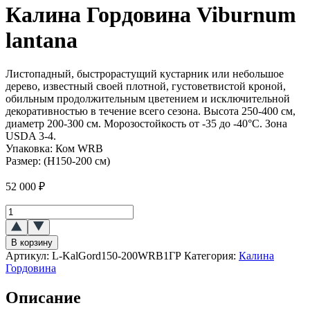
Калина Гордовина Viburnum
lantana
Листопадный, быстрорастущий кустарник или небольшое
дерево, известный своей плотной, густоветвистой кроной,
обильным продолжительным цветением и исключительной
декоративностью в течение всего сезона. Высота 250-400 см,
диаметр 200-300 см. Морозостойкость от -35 до -40°C. Зона
USDA 3-4.
Упаковка:
Ком WRB
Размер:
(H150-200 см)
52 000
₽
Количество
товара
Калина
В корзину
Гордовина
Артикул:
L-KalGord150-200WRB1ГР
Категория:
Калина
(Viburnum
Гордовина
lantana)
Описание