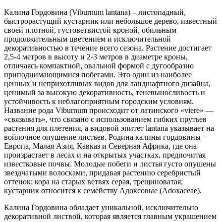
Калина Гордовина (Viburnum lantana) – листопадный,
быстрорастущий кустарник или небольшое дерево, известный
своей плотной, густоветвистой кроной, обильным
продолжительным цветением и исключительной
декоративностью в течение всего сезона. Растение достигает
2,5-4 метров в высоту и 2-3 метров в диаметре кроны,
отличаясь компактной, овальной формой с дугообразно
приподнимающимися побегами. Это один из наиболее
ценных и неприхотливых видов для ландшафтного дизайна,
ценимый за высокую декоративность, теневыносливость и
устойчивость к неблагоприятным городским условиям.
Название рода Viburnum происходит от латинского «viere» —
«связывать», что связано с использованием гибких прутьев
растения для плетения, а видовой эпитет lantana указывает на
войлочное опушение листьев. Родина калины гордовины –
Европа, Малая Азия, Кавказ и Северная Африка, где она
произрастает в лесах и на открытых участках, предпочитая
известковые почвы. Молодые побеги и листья густо опушены
звездчатыми волосками, придавая растению серебристый
оттенок; кора на старых ветвях серая, трещиноватая;
кустарник относится к семейству Адоксовые (Adoxaceae).
Калина Гордовина обладает уникальной, исключительно
декоративной листвой, которая является главным украшением