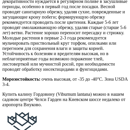
декоративности нуждается в регулярном поливе в засушливые
периоды, особенно в первый год после посадки. Весной
проводят санитарную обрезку, удаляя сухие, поврежденные и
загущающие крону побеги; формирующую обрезку
рекомендуется проводить после цветения. Каждые 5-6 лет
проводят омолаживающую обрезку, удаляя старые (старше 5-6
лет) ветви. Растение хорошо переносит пересадку и стрижку.
Молодые растения в первые 2-3 года рекомендуется
мульчировать приствольный круг торфом, опилками или
перегноем для сохранения влаги и защиты корней.
Устойчивость к болезням и вредителям высокая, но в
неблагоприятные годы возможно поражение тлей,
листоверткой или мучнистой росой, при необходимости
проводят обработку инсектицидами и фунгицидами.
Морозостойкость:
очень высокая, от -35 до -40°C. Зона USDA
3-4.
Купить калину Гордовину
(Viburnum lantana)
можно в нашем
садовом центре Челси Гарден на Киевском шоссе недалеко от
аэропорта Внуково.