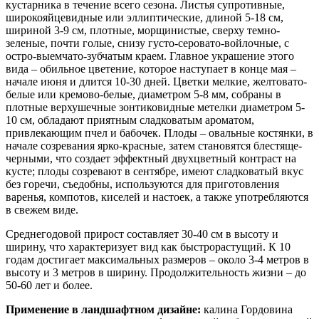
кустарника в течение всего сезона. Листья супротивные,
широкояйцевидные или эллиптические, длиной 5-18 см,
шириной 3-9 см, плотные, морщинистые, сверху темно-
зеленые, почти голые, снизу густо-серовато-войлочные, с
остро-выемчато-зубчатым краем. Главное украшение этого
вида – обильное цветение, которое наступает в конце мая –
начале июня и длится 10-30 дней. Цветки мелкие, желтовато-
белые или кремово-белые, диаметром 5-8 мм, собраны в
плотные верхушечные зонтиковидные метелки диаметром 5-
10 см, обладают приятным сладковатым ароматом,
привлекающим пчел и бабочек. Плоды – овальные костянки, в
начале созревания ярко-красные, затем становятся блестяще-
черными, что создает эффектный двухцветный контраст на
кусте; плоды созревают в сентябре, имеют сладковатый вкус
без горечи, съедобны, используются для приготовления
варенья, компотов, киселей и настоек, а также употребляются
в свежем виде.
Среднегодовой прирост составляет 30-40 см в высоту и
ширину, что характеризует вид как быстрорастущий. К 10
годам достигает максимальных размеров – около 3-4 метров в
высоту и 3 метров в ширину. Продолжительность жизни – до
50-60 лет и более.
Применение в ландшафтном дизайне:
калина Гордовина