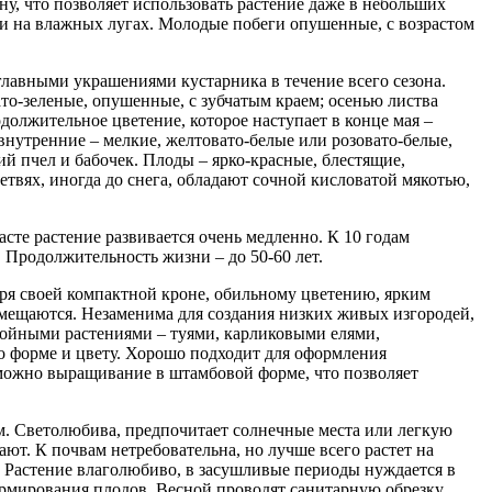
у, что позволяет использовать растение даже в небольших
к и на влажных лугах. Молодые побеги опушенные, с возрастом
лавными украшениями кустарника в течение всего сезона.
то-зеленые, опушенные, с зубчатым краем; осенью листва
должительное цветение, которое наступает в конце мая –
внутренние – мелкие, желтовато-белые или розовато-белые,
 пчел и бабочек. Плоды – ярко-красные, блестящие,
етвях, иногда до снега, обладают сочной кисловатой мякотью,
сте растение развивается очень медленно. К 10 годам
. Продолжительность жизни – до 50-60 лет.
ря своей компактной кроне, обильному цветению, ярким
омещаются. Незаменима для создания низких живых изгородей,
войными растениями – туями, карликовыми елями,
о форме и цвету. Хорошо подходит для оформления
зможно выращивание в штамбовой форме, что позволяет
. Светолюбива, предпочитает солнечные места или легкую
ют. К почвам нетребовательна, но лучше всего растет на
. Растение влаголюбиво, в засушливые периоды нуждается в
формирования плодов. Весной проводят санитарную обрезку,