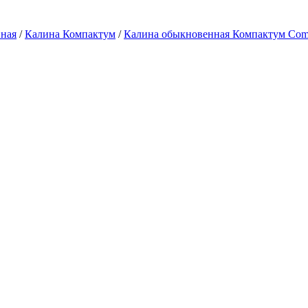
вная
/
Калина Компактум
/
Калина обыкновенная Компактум Com