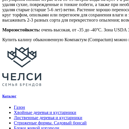
удаляя сухие, поврежденные и тонкие побеги, а также при не
удаляя старые (старше 5-6 лет) ветви. Растение хорошо перено
круг торфом, опилками или перегноем для сохранения влаги и 
высаживать 2-3 разных сорта для перекрестного опыления; во
Морозостойкость:
очень высокая, от -35 до -40°C. Зона USDA 3
Купить калину обыкновенную Компактум (Compactum) можно в 
Каталог
Газон
Хвойные деревья и кустарники
Лиственные деревья и кустарники
Стриженые формы. Садовый бонсай
Блоки живой изгороди