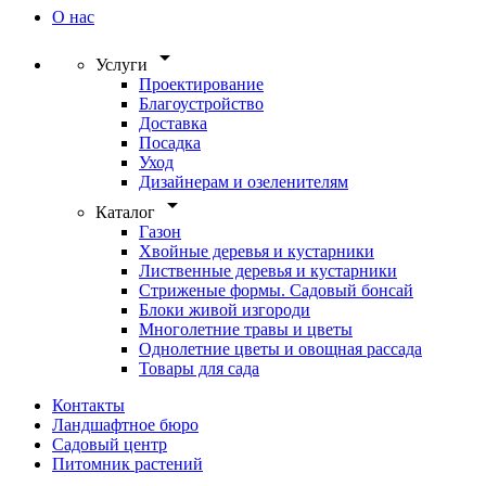
О нас
arrow_drop_down
Услуги
Проектирование
Благоустройство
Доставка
Посадка
Уход
Дизайнерам и озеленителям
arrow_drop_down
Каталог
Газон
Хвойные деревья и кустарники
Лиственные деревья и кустарники
Стриженые формы. Садовый бонсай
Блоки живой изгороди
Многолетние травы и цветы
Однолетние цветы и овощная рассада
Товары для сада
Контакты
Ландшафтное бюро
Садовый центр
Питомник растений