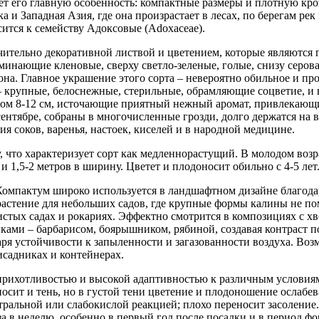
т его главную особенность: компактные размеры и плотную крон
 и Западная Азия, где она произрастает в лесах, по берегам ре
сится к семейству Адоксовые (Adoxaceae).
тельно декоративной листвой и цветением, которые являются г
минающие кленовые, сверху светло-зеленые, голые, снизу серова
на. Главное украшение этого сорта – невероятно обильное и про
 – крупные, белоснежные, стерильные, обрамляющие соцветие, и 
ом 8-12 см, источающие приятный нежный аромат, привлекающий
ентябре, собраны в многочисленные грозди, долго держатся на в
я соков, варенья, настоек, киселей и в народной медицине.
 что характеризует сорт как медленнорастущий. В молодом возра
и 1,5-2 метров в ширину. Цветет и плодоносит обильно с 4-5 лет
омпактум широко используется в ландшафтном дизайне благода
 растение для небольших садов, где крупные формы калины не п
истых садах и рокариях. Эффектно смотрится в композициях с х
ами – барбарисом, боярышником, рябиной, создавая контраст п
аря устойчивости к запыленности и загазованности воздуха. Во
исадниках и контейнерах.
рихотливостью и высокой адаптивностью к различным условиям
сит и тень, но в густой тени цветение и плодоношение ослабева
ральной или слабокислой реакцией; плохо переносит засоление
аза в неделю, особенно в первый год после посадки и в период 