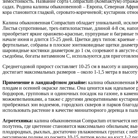
зимостойкость. Название сорта Compactum (Компактум) отражае
садах. Родина калины обыкновенной – Европа, Северная Африка
кора становится гладкой, серовато-коричневой; кустарник отно
Калина обыкновенная Compactum обладает уникальной, исключи
Листья супротивные, трех-пятилопастные, длиной 4-8 см, напо
приобретает яркие оранжево-красные, пурпурные и багряные то
начале июня и длится 15-25 дней. Цветки двух типов: краевые
фертильные, собраны в плоские зонтиковидные щитки диаметр
шаровидные костянки диаметром до 1 см, созревают в августе-с
съедобны, богаты витамином C, используются для приготовлени
Среднегодовой прирост составляет 10-25 см в высоту и ширину,
достигает максимальных размеров – около 1-1,5 метра в высоту 
Применение в ландшафтном дизайне:
калина обыкновенная К
плодам и осенней окраске листвы. Она ценится как идеальное
бордюров, групповых и одиночных посадок на газоне, в камен
можжевельниками, а также с другими декоративными кустарник
прибрежных зон водоемов, городских скверов и парков благод
использовать растение в качестве миниатюрного деревца в пал
Агротехника:
калина обыкновенная Compactum отличается неп
полутень, где цветение становится максимально обильным; выно
плодородных, рыхлых, достаточно увлажненных грунтах с нейт
регулярном поливе из расчета 10-15 литров воды на куст 1-2 р