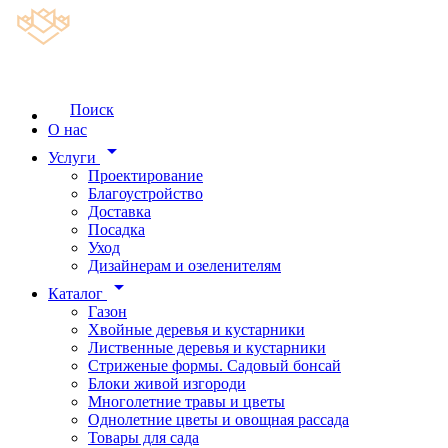
Поиск
О нас
arrow_drop_down
Услуги
Проектирование
Благоустройство
Доставка
Посадка
Уход
Дизайнерам и озеленителям
arrow_drop_down
Каталог
Газон
Хвойные деревья и кустарники
Лиственные деревья и кустарники
Стриженые формы. Садовый бонсай
Блоки живой изгороди
Многолетние травы и цветы
Однолетние цветы и овощная рассада
Товары для сада