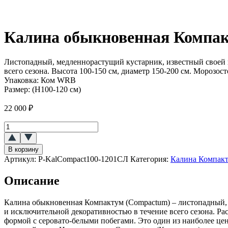
Калина обыкновенная Компа
Листопадный, медленнорастущий кустарник, известный своей 
всего сезона. Высота 100-150 см, диаметр 150-200 см. Морозост
Упаковка:
Ком WRB
Размер:
(H100-120 см)
22 000
₽
Количество
товара
Калина
В корзину
обыкновенная
Артикул:
P-KalCompact100-1201СЛ
Категория:
Калина Компак
Компактум
(Compactum)
Описание
Калина обыкновенная Компактум (Compactum) – листопадный,
и исключительной декоративностью в течение всего сезона. Ра
формой с серовато-белыми побегами. Это один из наиболее це