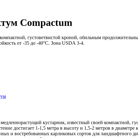
ктум Compactum
компактной, густоветвистой кроной, обильным продолжительны
ойкость от -35 до -40°C. Зона USDA 3-4.
тум
 медленнорастущий кустарник, известный своей компактной, г
стение достигает 1-1,5 метра в высоту и 1,5-2 метров в диаметр
нных и востребованных карликовых сортов для ландшафтного ди