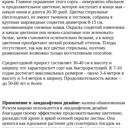
краем. Главное украшение этого сорта – невероятно обильное
и продолжительное цветение, которое наступает в конце мая –
начале июня и длится 20-30 дней. Цветки стерильные
(бесплодные), не имеют тычинок и пестиков, собраны в
крупные шаровидные соцветия диаметром 8-15 см,
напоминающие снежные комья. Окраска соцветий изменчива:
в начале цветения они нежно-салатовые или зеленовато-
белые, затем становятся ослепительно белыми, а к концу
цветения приобретают легкий розоватый оттенок. Плоды
отсутствуют, так как все цветки стерильны, поэтому
размножение возможно только вегетативным способом.
Среднегодовой прирост составляет 30-40 см в высоту и
ширину, что характеризует сорт как быстрорастущий. К 7-10
годам достигает максимальных размеров – около 3-4 метров в
высоту и 3-4 метров в ширину. Продолжительность жизни –
до 50-60 лет и более.
Применение в ландшафтном дизайне:
калина обыкновенная
Розеум широко используется в ландшафтном дизайне
благодаря своему эффектному продолжительному цветению,
раскидистой кроне и яркой осенней окраске листвы. Она
ценится как идеальное растение для солитерных посадок на