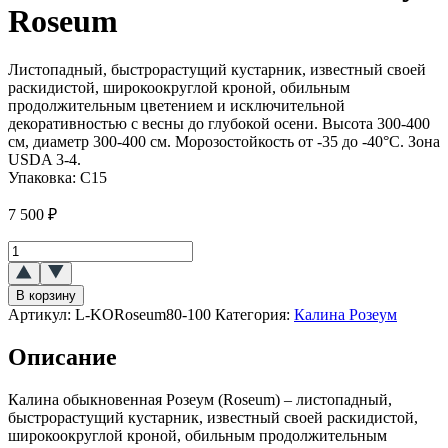
Roseum
Листопадный, быстрорастущий кустарник, известный своей
раскидистой, широкоокруглой кроной, обильным
продолжительным цветением и исключительной
декоративностью с весны до глубокой осени. Высота 300-400
см, диаметр 300-400 см. Морозостойкость от -35 до -40°C. Зона
USDA 3-4.
Упаковка:
C15
7 500
₽
Количество
товара
Калина
В корзину
обыкновенная
Артикул:
L-KORoseum80-100
Категория:
Калина Розеум
Розеум
(Roseum)
Описание
Калина обыкновенная Розеум (Roseum) – листопадный,
быстрорастущий кустарник, известный своей раскидистой,
широкоокруглой кроной, обильным продолжительным