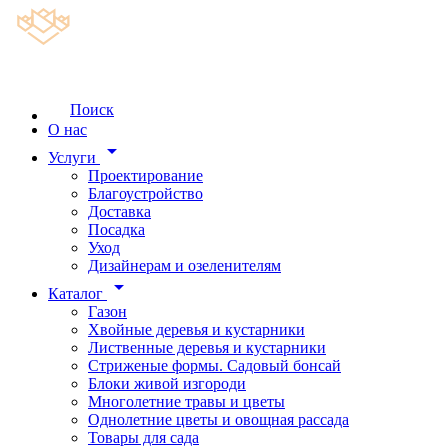
Поиск
О нас
arrow_drop_down
Услуги
Проектирование
Благоустройство
Доставка
Посадка
Уход
Дизайнерам и озеленителям
arrow_drop_down
Каталог
Газон
Хвойные деревья и кустарники
Лиственные деревья и кустарники
Стриженые формы. Садовый бонсай
Блоки живой изгороди
Многолетние травы и цветы
Однолетние цветы и овощная рассада
Товары для сада