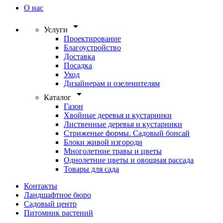
О нас
arrow_drop_down
Услуги
Проектирование
Благоустройство
Доставка
Посадка
Уход
Дизайнерам и озеленителям
arrow_drop_down
Каталог
Газон
Хвойные деревья и кустарники
Лиственные деревья и кустарники
Стриженые формы. Садовый бонсай
Блоки живой изгороди
Многолетние травы и цветы
Однолетние цветы и овощная рассада
Товары для сада
Контакты
Ландшафтное бюро
Садовый центр
Питомник растений