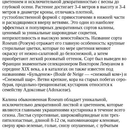
цветением и исключительной декоративностью с весны до
глубокой осени. Растение достигает 3-4 метров в высоту и 3-4
метров в диаметре кроны, отличаясь плотной,
густооблиственной формой с прямостоячими в нижней части
и расходящимися вверху ветвями. Это один из наиболее
эффектных и популярных декоративных сортов калины,
ценимый за уникальные шаровидные соцветия,
неприхотливость и высокую зимостойкость. Название сорта
Roseum (Розеум) отражает его главную особенность: крупные
стерильные цветки, которые по мере цветения меняют
окраску от нежно-салатовой до белоснежной, а затем
приобретают легкий розоватый оттенок. Сорт был выведен во
Франции знаменитым селекционером Виктором Лемуаном в
середине XIX века, а в каталогах он также известен под
названиями «Бульденеж» (Boule de Neige — «снежный ком») и
«Снежный шар». Ветви крепкие, кора на старых побегах серо-
бурая, продольно-трещиноватая; кустарник относится к
семейству Адоксовые (Adoxaceae).
Калина обыкновенная Roseum обладает уникальной,
исключительно декоративной листвой и цветением, которые
являются главными украшениями кустарника в течение всего
сезона. Листья супротивные, широкояйцевидные или трех-
пятилопастные, длиной 8-12 см, напоминающие кленовые,
сверху ярко-зеленые, голые, снизу опушенные, с зубчатым