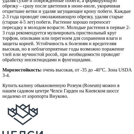
удаляя сухие и поврежденные побеги, а формирующую
обрезку – сразу после цветения в июне-июле, укорачивая
отцветшие ветви и удаляя загущающие крону побеги. Каждые
2-3 года проводят омолаживающую обрезку, удаляя старые
(старше 4-5 лет) побеги. Растение хорошо переносит
пересадку в молодом возрасте. Молодые растения в первые 2-
3 года рекомендуется мульчировать приствольный круг
торфом, опилками или перегноем для сохранения влаги и
защиты корней. Устойчивость к болезням и вредителям
высокая, но в неблагоприятные годы возможно поражение
тлей или мучнистой росой, при необходимости проводят
обработку инсектицидами и фунгицидами.
Морозостойкость:
очень высокая, от -35 до -40°C. Зона USDA
3-4.
Купить калину обыкновенную Розеум (Roseum) можно в
нашем садовом центре Челси Гарден на Киевском шоссе
недалеко от аэропорта Внуково.