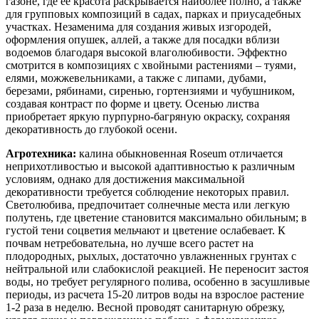
газоне, где ее красота раскрывается наиболее полно, а также
для групповых композиций в садах, парках и приусадебных
участках. Незаменима для создания живых изгородей,
оформления опушек, аллей, а также для посадки вблизи
водоемов благодаря высокой влаголюбивости. Эффектно
смотрится в композициях с хвойными растениями – туями,
елями, можжевельниками, а также с липами, дубами,
березами, рябинами, сиренью, гортензиями и чубушником,
создавая контраст по форме и цвету. Осенью листва
приобретает яркую пурпурно-багряную окраску, сохраняя
декоративность до глубокой осени.
Агротехника:
калина обыкновенная Roseum отличается
неприхотливостью и высокой адаптивностью к различным
условиям, однако для достижения максимальной
декоративности требуется соблюдение некоторых правил.
Светолюбива, предпочитает солнечные места или легкую
полутень, где цветение становится максимально обильным; в
густой тени соцветия мельчают и цветение ослабевает. К
почвам нетребовательна, но лучше всего растет на
плодородных, рыхлых, достаточно увлажненных грунтах с
нейтральной или слабокислой реакцией. Не переносит застоя
воды, но требует регулярного полива, особенно в засушливые
периоды, из расчета 15-20 литров воды на взрослое растение
1-2 раза в неделю. Весной проводят санитарную обрезку,