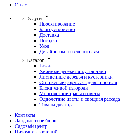
О нас
arrow_drop_down
Услуги
Проектирование
Благоустройство
Доставка
Посадка
Уход
Дизайнерам и озеленителям
arrow_drop_down
Каталог
Газон
Хвойные деревья и кустарники
Лиственные деревья и кустарники
Стриженые формы. Садовый бонсай
Блоки живой изгороди
Многолетние травы и цветы
Однолетние цветы и овощная рассада
Товары для сада
Контакты
Ландшафтное бюро
Садовый центр
Питомник растений