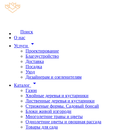
Поиск
О нас
arrow_drop_down
Услуги
Проектирование
Благоустройство
Доставка
Посадка
Уход
Дизайнерам и озеленителям
arrow_drop_down
Каталог
Газон
Хвойные деревья и кустарники
Лиственные деревья и кустарники
Стриженые формы. Садовый бонсай
Блоки живой изгороди
Многолетние травы и цветы
Однолетние цветы и овощная рассада
Товары для сада