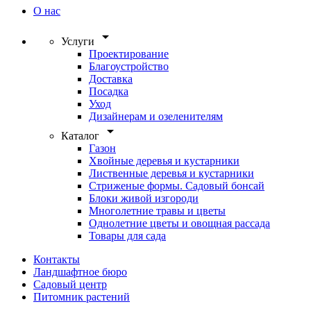
О нас
arrow_drop_down
Услуги
Проектирование
Благоустройство
Доставка
Посадка
Уход
Дизайнерам и озеленителям
arrow_drop_down
Каталог
Газон
Хвойные деревья и кустарники
Лиственные деревья и кустарники
Стриженые формы. Садовый бонсай
Блоки живой изгороди
Многолетние травы и цветы
Однолетние цветы и овощная рассада
Товары для сада
Контакты
Ландшафтное бюро
Садовый центр
Питомник растений