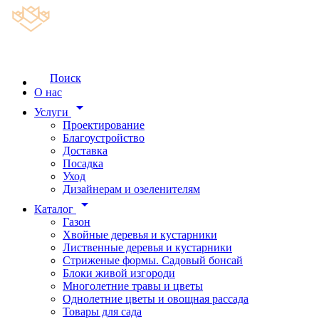
Поиск
О нас
arrow_drop_down
Услуги
Проектирование
Благоустройство
Доставка
Посадка
Уход
Дизайнерам и озеленителям
arrow_drop_down
Каталог
Газон
Хвойные деревья и кустарники
Лиственные деревья и кустарники
Стриженые формы. Садовый бонсай
Блоки живой изгороди
Многолетние травы и цветы
Однолетние цветы и овощная рассада
Товары для сада