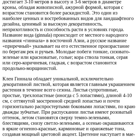
достигает 3-10 метров в высоту и 3-6 метров в диаметре
кроны, обладая живописной, ажурной формой, которая с
возрастом становится более раскидистой. Это один из
наиболее ценных и востребованных видов для ландшафтного
дизайна, ценимый за высокую декоративность,
неприхотливость и способность расти в условиях города.
Название вида (ginnala) происходит от местного народного
названия «гиннала» в восточной Азии, а русское название
«приречный» указывает на его естественное произрастание
по берегам рек и ручьев. Молодые побеги тонкие, сизовато-
зеленые или красноватые, голые; кора ствола тонкая, серая
или серо-коричневая, гладкая, с возрастом становится
продольно-морщинистой.
Клен Гиннала обладает уникальной, исключительно
декоративной листвой, которая является главным украшением
растения в течение всего сезона. Листья супротивные,
простые, трехлопастные (иногда с 5 лопастями), длиной 4-10
см, с оттянутой заостренной средней лопастью и почти
горизонтально распростертыми боковыми лопастями, по краю
дважды зубчатые. При распускании листья имеют розоватый
оттенок, летом становятся сверху темно-зелеными,
блестящими, снизу светло-зелеными, а осенью окрашиваются
в яркие огненно-красные, карминовые и оранжевые тона,
создавая мощный цветовой акцент. Цветение наступает в мае-