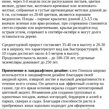
июне, через 3-4 недели после распускания листьев, цветки
мелкие, душистые, желтовато-кремовые или зеленовато-
желтые, собранные в густые щитковидные метелки длиной до
6 см, состоящие из 20-60 цветков, являются хорошим
медоносом. Плоды – парные крылатки длиной 2,5-3,5 см,
вначале зеленые или ярко-розовые, при созревании становятся
светло-серыми или коричневыми, крылья расходятся под
острым углом, созревают в сентябре-октябре и могут долго
оставаться на дереве.
Среднегодовой прирост составляет 35-40 см в высоту и 20-30
см в ширину, что характеризует вид как быстрорастущий. К
10 годам достигает около 4-5 метров в высоту.
Продолжительность жизни – до 100-150 лет, отдельные
экземпляры доживают до 250 лет.
Применение в ландшафтном дизайне:
клен Гиннала широко
используется в ландшафтном дизайне благодаря своей
ажурной кроне, изящной листве и высокой декоративности в
течение всего сезона. Он ценится как эффектный солитер на
газоне, где его яркая осенняя окраска создает неповторимый
цветовой акцент. Незаменим для создания групповых и
одиночных посадок, живых изгородей, бордюров и аллей в
парках, скверах и садах. Благодаря способности расти в
прибрежных зонах идеально подходит для оформления