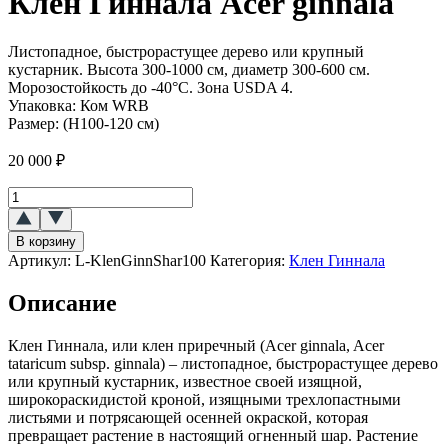
Клен Гиннала Acer ginnala
Листопадное, быстрорастущее дерево или крупный
кустарник. Высота 300-1000 см, диаметр 300-600 см.
Морозостойкость до -40°C. Зона USDA 4.
Упаковка:
Ком WRB
Размер:
(H100-120 см)
20 000
₽
Количество
товара
Клен
В корзину
Гиннала
Артикул:
L-KlenGinnShar100
Категория:
Клен Гиннала
(Acer
ginnala)
Описание
Клен Гиннала, или клен приречный (Acer ginnala, Acer
tataricum subsp. ginnala) – листопадное, быстрорастущее дерево
или крупный кустарник, известное своей изящной,
широкораскидистой кроной, изящными трехлопастными
листьями и потрясающей осенней окраской, которая
превращает растение в настоящий огненный шар. Растение