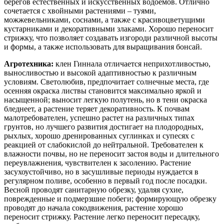
берегов естественных и искусственных водоемов. Отлично
сочетается с хвойными растениями – туями,
можжевельниками, соснами, а также с красивоцветущими
кустарниками и декоративными злаками. Хорошо переносит
стрижку, что позволяет создавать изгороди различной высоты
и формы, а также использовать для выращивания бонсай.
Агротехника:
клен Гиннала отличается неприхотливостью,
выносливостью и высокой адаптивностью к различным
условиям. Светолюбив, предпочитает солнечные места, где
осенняя окраска листвы становится максимально яркой и
насыщенной; выносит легкую полутень, но в тени окраска
бледнеет, а растение теряет декоративность. К почвам
малотребователен, успешно растет на различных типах
грунтов, но лучшего развития достигает на плодородных,
рыхлых, хорошо дренированных суглинках и супесях с
реакцией от слабокислой до нейтральной. Требователен к
влажности почвы, но не переносит застоя воды и длительного
переувлажнения, чувствителен к засолению. Растение
засухоустойчиво, но в засушливые периоды нуждается в
регулярном поливе, особенно в первый год после посадки.
Весной проводят санитарную обрезку, удаляя сухие,
поврежденные и подмерзшие побеги; формирующую обрезку
проводят до начала сокодвижения, растение хорошо
переносит стрижку. Растение легко переносит пересадку,