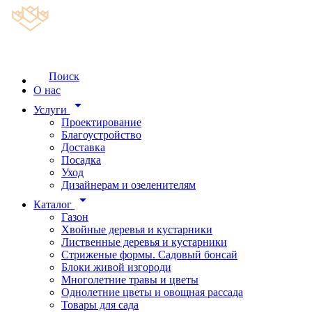
Поиск
О нас
arrow_drop_down
Услуги
Проектирование
Благоустройство
Доставка
Посадка
Уход
Дизайнерам и озеленителям
arrow_drop_down
Каталог
Газон
Хвойные деревья и кустарники
Лиственные деревья и кустарники
Стриженые формы. Садовый бонсай
Блоки живой изгороди
Многолетние травы и цветы
Однолетние цветы и овощная рассада
Товары для сада