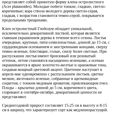
представляет собой привитую форму клена остролистного
(Acer platanoides). Молодые побеги тонкие, гладкие, светло-
коричневые; кора ствола молодого дерева светло-серая,
гладкая, с возрастом становится темно-серой, покрывается
продольными трещинами.
Клен остролистный Глобозум обладает уникальной,
исключительно декоративной листвой, которая является
главным украшением дерева в течение всего сезона. Листья
очередные, крупные, пяти-семилопастные, длиной до 15 см, с
сердцевидным основанием и заостренными концами, сверху
темно-зеленые, блестящие, голые, снизу более светлые. При
распускании листья имеют бронзовый или розоватый
оттенок, летом становятся насыщенно-зелеными, а осенью
окрашиваются в яркие золотисто-желтые и оранжевые тона,
создавая мощный цветовой акцент. Цветение наступает в
апреле-мае одновременно с распусканием листьев, цветки
мелкие, желтовато-зеленые, собранные в щитковидные
соцветия, с тонким медовым ароматом, привлекающим пчел.
Плоды – крылатки длиной до 5 см, коричневого цвета,
созревают в сентябре-октябре, декоративной ценности не
представляют.
Среднегодовой прирост составляет 15-25 см в высоту и 8-15
см в ширину, что характеризует сорт как медленнорастущий.