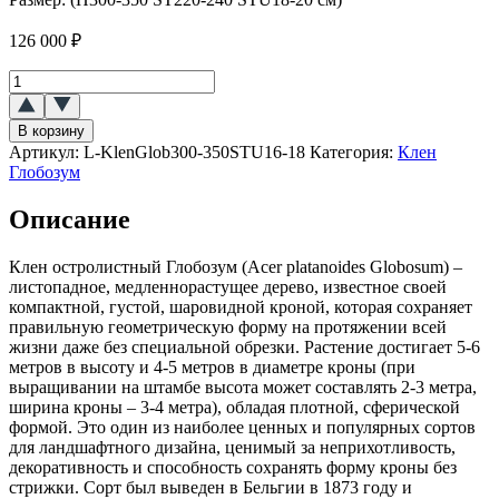
126 000
₽
Количество
товара
Клен
В корзину
остролистный
Артикул:
L-KlenGlob300-350STU16-18
Категория:
Клен
Глобозум
Глобозум
(Globosum)
ШАР
Описание
Клен остролистный Глобозум (Acer platanoides Globosum) –
листопадное, медленнорастущее дерево, известное своей
компактной, густой, шаровидной кроной, которая сохраняет
правильную геометрическую форму на протяжении всей
жизни даже без специальной обрезки. Растение достигает 5-6
метров в высоту и 4-5 метров в диаметре кроны (при
выращивании на штамбе высота может составлять 2-3 метра,
ширина кроны – 3-4 метра), обладая плотной, сферической
формой. Это один из наиболее ценных и популярных сортов
для ландшафтного дизайна, ценимый за неприхотливость,
декоративность и способность сохранять форму кроны без
стрижки. Сорт был выведен в Бельгии в 1873 году и