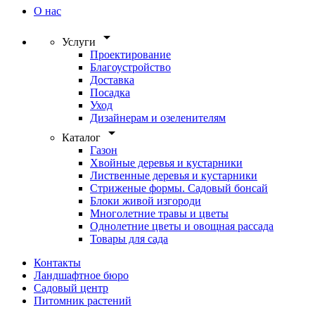
О нас
arrow_drop_down
Услуги
Проектирование
Благоустройство
Доставка
Посадка
Уход
Дизайнерам и озеленителям
arrow_drop_down
Каталог
Газон
Хвойные деревья и кустарники
Лиственные деревья и кустарники
Стриженые формы. Садовый бонсай
Блоки живой изгороди
Многолетние травы и цветы
Однолетние цветы и овощная рассада
Товары для сада
Контакты
Ландшафтное бюро
Садовый центр
Питомник растений