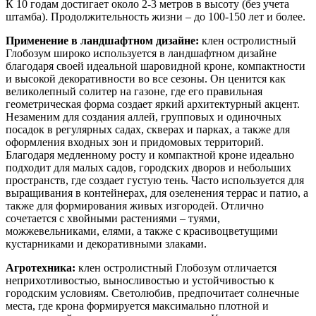
К 10 годам достигает около 2-3 метров в высоту (без учета
штамба). Продолжительность жизни – до 100-150 лет и более.
Применение в ландшафтном дизайне:
клен остролистный
Глобозум широко используется в ландшафтном дизайне
благодаря своей идеальной шаровидной кроне, компактности
и высокой декоративности во все сезоны. Он ценится как
великолепный солитер на газоне, где его правильная
геометрическая форма создает яркий архитектурный акцент.
Незаменим для создания аллей, групповых и одиночных
посадок в регулярных садах, скверах и парках, а также для
оформления входных зон и придомовых территорий.
Благодаря медленному росту и компактной кроне идеально
подходит для малых садов, городских дворов и небольших
пространств, где создает густую тень. Часто используется для
выращивания в контейнерах, для озеленения террас и патио, а
также для формирования живых изгородей. Отлично
сочетается с хвойными растениями – туями,
можжевельниками, елями, а также с красивоцветущими
кустарниками и декоративными злаками.
Агротехника:
клен остролистный Глобозум отличается
неприхотливостью, выносливостью и устойчивостью к
городским условиям. Светолюбив, предпочитает солнечные
места, где крона формируется максимально плотной и