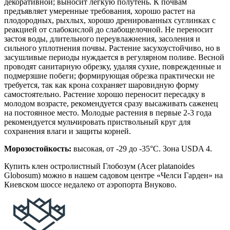
декоративной; выносит легкую полутень. К почвам
предъявляет умеренные требования, хорошо растет на
плодородных, рыхлых, хорошо дренированных суглинках с
реакцией от слабокислой до слабощелочной. Не переносит
застоя воды, длительного переувлажнения, засоления и
сильного уплотнения почвы. Растение засухоустойчиво, но в
засушливые периоды нуждается в регулярном поливе. Весной
проводят санитарную обрезку, удаляя сухие, поврежденные и
подмерзшие побеги; формирующая обрезка практически не
требуется, так как крона сохраняет шаровидную форму
самостоятельно. Растение хорошо переносит пересадку в
молодом возрасте, рекомендуется сразу высаживать саженец
на постоянное место. Молодые растения в первые 2-3 года
рекомендуется мульчировать приствольный круг для
сохранения влаги и защиты корней.
Морозостойкость:
высокая, от -29 до -35°C. Зона USDA 4.
Купить клен остролистный Глобозум (Acer platanoides
Globosum) можно в нашем садовом центре «Челси Гарден» на
Киевском шоссе недалеко от аэропорта Внуково.