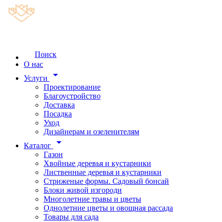
Поиск
О нас
arrow_drop_down
Услуги
Проектирование
Благоустройство
Доставка
Посадка
Уход
Дизайнерам и озеленителям
arrow_drop_down
Каталог
Газон
Хвойные деревья и кустарники
Лиственные деревья и кустарники
Стриженые формы. Садовый бонсай
Блоки живой изгороди
Многолетние травы и цветы
Однолетние цветы и овощная рассада
Товары для сада