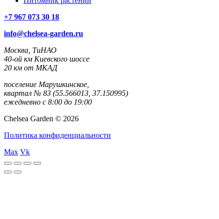
Питомник растений
+7 967 073 30 18
info@chelsea-garden.ru
Москва, ТиНАО
40-ой км Киевского шоссе
20 км от МКАД
поселение Марушкинское,
квартал № 83 (55.566013, 37.150995)
ежедневно с 8:00 до 19:00
Chelsea Garden © 2026
Политика конфиденциальности
Max
Vk
rulet
gates
blackjack
casibom
casibom
casibom
casibom
casibom
selçuk
selçuksports
taraftarium24
justin
netspo
canlı
canlı
oyna
of
oyna
giriş
giriş
sports
tv
rtv
maç
maç
olympus
izle
izle