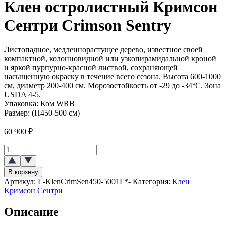
Клен остролистный Кримсон
Сентри Crimson Sentry
Листопадное, медленнорастущее дерево, известное своей
компактной, колонновидной или узкопирамидальной кроной
и яркой пурпурно-красной листвой, сохраняющей
насыщенную окраску в течение всего сезона. Высота 600-1000
см, диаметр 200-400 см. Морозостойкость от -29 до -34°C. Зона
USDA 4-5.
Упаковка:
Ком WRB
Размер:
(H450-500 см)
60 900
₽
Количество
товара
Клен
В корзину
остролистный
Артикул:
L-KlenCrimSen450-5001Г*-
Категория:
Клен
Кримсон
Кримсон Сентри
Сентри
(Crimson
Описание
Sentry)