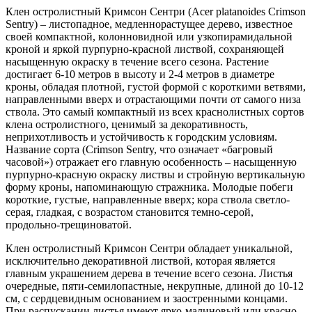
Клен остролистный Кримсон Сентри (Acer platanoides Crimson
Sentry) – листопадное, медленнорастущее дерево, известное
своей компактной, колонновидной или узкопирамидальной
кроной и яркой пурпурно-красной листвой, сохраняющей
насыщенную окраску в течение всего сезона. Растение
достигает 6-10 метров в высоту и 2-4 метров в диаметре
кроны, обладая плотной, густой формой с короткими ветвями,
направленными вверх и отрастающими почти от самого низа
ствола. Это самый компактный из всех краснолистных сортов
клена остролистного, ценимый за декоративность,
неприхотливость и устойчивость к городским условиям.
Название сорта (Crimson Sentry, что означает «багровый
часовой») отражает его главную особенность – насыщенную
пурпурно-красную окраску листвы и стройную вертикальную
форму кроны, напоминающую стражника. Молодые побеги
короткие, густые, направленные вверх; кора ствола светло-
серая, гладкая, с возрастом становится темно-серой,
продольно-трещиноватой.
Клен остролистный Кримсон Сентри обладает уникальной,
исключительно декоративной листвой, которая является
главным украшением дерева в течение всего сезона. Листья
очередные, пяти-семилопастные, некрупные, длиной до 10-12
см, с сердцевидным основанием и заостренными концами.
При распускании листья имеют ярко-малиновый или красно-