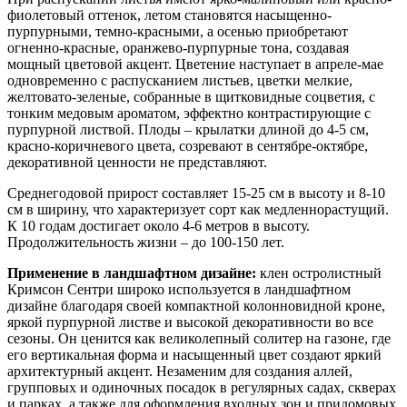
фиолетовый оттенок, летом становятся насыщенно-
пурпурными, темно-красными, а осенью приобретают
огненно-красные, оранжево-пурпурные тона, создавая
мощный цветовой акцент. Цветение наступает в апреле-мае
одновременно с распусканием листьев, цветки мелкие,
желтовато-зеленые, собранные в щитковидные соцветия, с
тонким медовым ароматом, эффектно контрастирующие с
пурпурной листвой. Плоды – крылатки длиной до 4-5 см,
красно-коричневого цвета, созревают в сентябре-октябре,
декоративной ценности не представляют.
Среднегодовой прирост составляет 15-25 см в высоту и 8-10
см в ширину, что характеризует сорт как медленнорастущий.
К 10 годам достигает около 4-6 метров в высоту.
Продолжительность жизни – до 100-150 лет.
Применение в ландшафтном дизайне:
клен остролистный
Кримсон Сентри широко используется в ландшафтном
дизайне благодаря своей компактной колонновидной кроне,
яркой пурпурной листве и высокой декоративности во все
сезоны. Он ценится как великолепный солитер на газоне, где
его вертикальная форма и насыщенный цвет создают яркий
архитектурный акцент. Незаменим для создания аллей,
групповых и одиночных посадок в регулярных садах, скверах
и парках, а также для оформления входных зон и придомовых