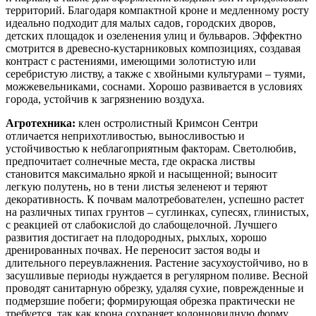
территорий. Благодаря компактной кроне и медленному росту
идеально подходит для малых садов, городских дворов,
детских площадок и озеленения улиц и бульваров. Эффектно
смотрится в древесно-кустарниковых композициях, создавая
контраст с растениями, имеющими золотистую или
серебристую листву, а также с хвойными культурами – туями,
можжевельниками, соснами. Хорошо развивается в условиях
города, устойчив к загрязнению воздуха.
Агротехника:
клен остролистный Кримсон Сентри
отличается неприхотливостью, выносливостью и
устойчивостью к неблагоприятным факторам. Светолюбив,
предпочитает солнечные места, где окраска листвы
становится максимально яркой и насыщенной; выносит
легкую полутень, но в тени листья зеленеют и теряют
декоративность. К почвам малотребователен, успешно растет
на различных типах грунтов – суглинках, супесях, глинистых,
с реакцией от слабокислой до слабощелочной. Лучшего
развития достигает на плодородных, рыхлых, хорошо
дренированных почвах. Не переносит застоя воды и
длительного переувлажнения. Растение засухоустойчиво, но в
засушливые периоды нуждается в регулярном поливе. Весной
проводят санитарную обрезку, удаляя сухие, поврежденные и
подмерзшие побеги; формирующая обрезка практически не
требуется, так как крона сохраняет колонновидную форму