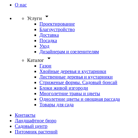
О нас
arrow_drop_down
Услуги
Проектирование
Благоустройство
Доставка
Посадка
Уход
Дизайнерам и озеленителям
arrow_drop_down
Каталог
Газон
Хвойные деревья и кустарники
Лиственные деревья и кустарники
Стриженые формы. Садовый бонсай
Блоки живой изгороди
Многолетние травы и цветы
Однолетние цветы и овощная рассада
Товары для сада
Контакты
Ландшафтное бюро
Садовый центр
Питомник растений