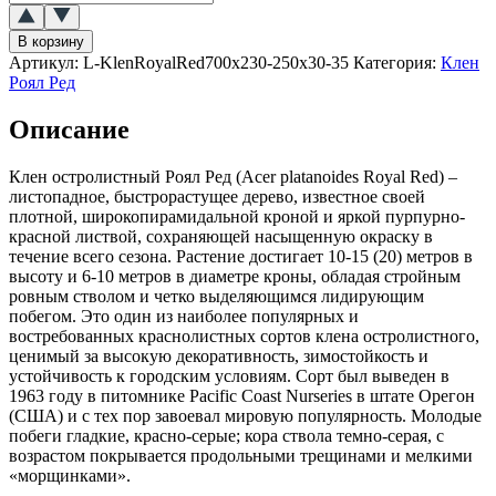
товара
Клен
В корзину
остролистный
Артикул:
L-KlenRoyalRed700x230-250x30-35
Категория:
Клен
Роял
Роял Ред
Ред
(Royal
Описание
Red)
Клен остролистный Роял Ред (Acer platanoides Royal Red) –
листопадное, быстрорастущее дерево, известное своей
плотной, широкопирамидальной кроной и яркой пурпурно-
красной листвой, сохраняющей насыщенную окраску в
течение всего сезона. Растение достигает 10-15 (20) метров в
высоту и 6-10 метров в диаметре кроны, обладая стройным
ровным стволом и четко выделяющимся лидирующим
побегом. Это один из наиболее популярных и
востребованных краснолистных сортов клена остролистного,
ценимый за высокую декоративность, зимостойкость и
устойчивость к городским условиям. Сорт был выведен в
1963 году в питомнике Pacific Coast Nurseries в штате Орегон
(США) и с тех пор завоевал мировую популярность. Молодые
побеги гладкие, красно-серые; кора ствола темно-серая, с
возрастом покрывается продольными трещинами и мелкими
«морщинками».