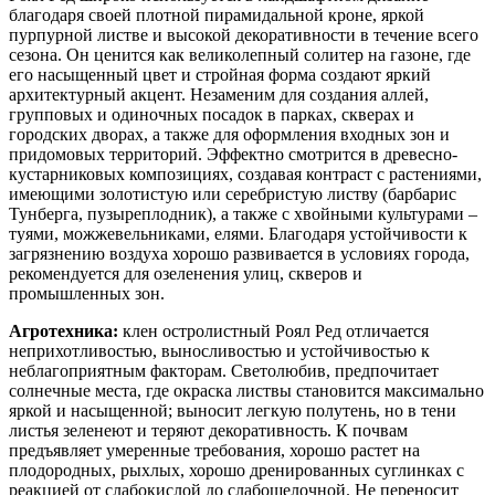
благодаря своей плотной пирамидальной кроне, яркой
пурпурной листве и высокой декоративности в течение всего
сезона. Он ценится как великолепный солитер на газоне, где
его насыщенный цвет и стройная форма создают яркий
архитектурный акцент. Незаменим для создания аллей,
групповых и одиночных посадок в парках, скверах и
городских дворах, а также для оформления входных зон и
придомовых территорий. Эффектно смотрится в древесно-
кустарниковых композициях, создавая контраст с растениями,
имеющими золотистую или серебристую листву (барбарис
Тунберга, пузыреплодник), а также с хвойными культурами –
туями, можжевельниками, елями. Благодаря устойчивости к
загрязнению воздуха хорошо развивается в условиях города,
рекомендуется для озеленения улиц, скверов и
промышленных зон.
Агротехника:
клен остролистный Роял Ред отличается
неприхотливостью, выносливостью и устойчивостью к
неблагоприятным факторам. Светолюбив, предпочитает
солнечные места, где окраска листвы становится максимально
яркой и насыщенной; выносит легкую полутень, но в тени
листья зеленеют и теряют декоративность. К почвам
предъявляет умеренные требования, хорошо растет на
плодородных, рыхлых, хорошо дренированных суглинках с
реакцией от слабокислой до слабощелочной. Не переносит