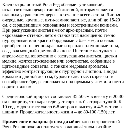
Клен остролистный Роял Ред обладает уникальной,
исключительно декоративной листвой, которая является
главным украшением дерева в течение всего сезона. Листья
очередные, крупные, пяти-семилопастные, длиной до 15-20
см, с сердцевидным основанием и заостренными концами.
При распускании листья имеют ярко-красный, почти
«кровавый» оттенок, летом становятся насыщенно-темно-
пурпурными или красно-бордовыми с блеском, а осенью
приобретают огненно-красные и оранжево-пунцовые тона,
создавая мощный цветовой акцент. Цветение наступает в
апреле-мае одновременно с распусканием листьев, цветки
мелкие, желтовато-зеленые или золотистые, собранные в
щитковидные соцветия, с тонким медовым ароматом,
эффектно контрастирующие с пурпурной листвой. Плоды –
крылатки длиной до 5 см, буровато-желтые, созревают в
сентябре-октябре, расположены под прямым углом или почти
горизонтально.
Среднегодовой прирост составляет 35-50 см в высоту и 20-30
см в ширину, что характеризует сорт как быстрорастущий. К
10 годам достигает около 6-8 метров в высоту и 4-5 метров в
ширину. Продолжительность жизни – до 80-100 (150) лет.
Применение в ландшафтном дизайне:
клен остролистный
Роял Ред широко используется в ландшафтном дизайне