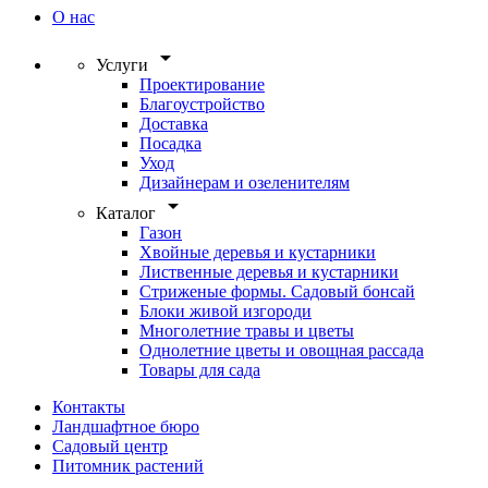
О нас
arrow_drop_down
Услуги
Проектирование
Благоустройство
Доставка
Посадка
Уход
Дизайнерам и озеленителям
arrow_drop_down
Каталог
Газон
Хвойные деревья и кустарники
Лиственные деревья и кустарники
Стриженые формы. Садовый бонсай
Блоки живой изгороди
Многолетние травы и цветы
Однолетние цветы и овощная рассада
Товары для сада
Контакты
Ландшафтное бюро
Садовый центр
Питомник растений