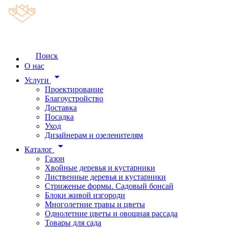
Поиск
О нас
arrow_drop_down
Услуги
Проектирование
Благоустройство
Доставка
Посадка
Уход
Дизайнерам и озеленителям
arrow_drop_down
Каталог
Газон
Хвойные деревья и кустарники
Лиственные деревья и кустарники
Стриженые формы. Садовый бонсай
Блоки живой изгороди
Многолетние травы и цветы
Однолетние цветы и овощная рассада
Товары для сада