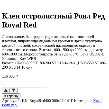
Клен остролистный Роял Ред
Royal Red
Листопадное, быстрорастущее дерево, известное своей
плотной, широкопирамидальной кроной и яркой пурпурно-
красной листвой, сохраняющей насыщенную окраску в
течение всего сезона. Высота 1000-1500 до 2000 см, диаметр
600-1000 см. Морозостойкость от -29 до -35°C. Зона USDA 4.
Упаковка:
Ком WRB
Размер:
(H400-500 ST180-200 STU12-14 см), (H500-550 ST180-
200 STU14-16 см)
116 000
₽
Количество
товара
Клен
В корзину
остролистный
Артикул:
L-KlenRoyalRed400-500x12-141Г
Категория:
Клен
Роял
Роял Ред
Ред