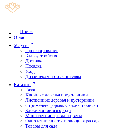
Поиск
О нас
arrow_drop_down
Услуги
Проектирование
Благоустройство
Доставка
Посадка
Уход
Дизайнерам и озеленителям
arrow_drop_down
Каталог
Газон
Хвойные деревья и кустарники
Лиственные деревья и кустарники
Стриженые формы. Садовый бонсай
Блоки живой изгороди
Многолетние травы и цветы
Однолетние цветы и овощная рассада
Товары для сада