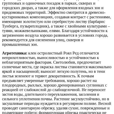
групповых и одиночных посадок в парках, скверах и
городских дворах, а также для оформления входных зон и
придомовых территорий. Эффектно смотрится в древесно-
кустарниковых композициях, создавая контраст с растениями,
имеющими золотистую или серебристую листву (барбарис
Тунберга, пузыреплодник), а также с хвойными культурами –
туями, можжевельниками, елями. Благодаря устойчивости к
загрязнению воздуха хорошо развивается в условиях города,
рекомендуется для озеленения улиц, скверов и
промышленных зон.
Агротехника:
клен остролистный Роял Ред отличается
неприхотливостью, выносливостью и устойчивостью к
неблагоприятным факторам. Светолюбив, предпочитает
солнечные места, где окраска листвы становится максимально
яркой и насыщенной; выносит легкую полутень, но в тени
листья зеленеют и теряют декоративность. К почвам
предъявляет умеренные требования, хорошо растет на
плодородных, рыхлых, хорошо дренированных суглинках с
реакцией от слабокислой до слабощелочной. Не переносит
застоя воды, длительного переувлажнения, засоления и
сильного уплотнения почвы. Растение засухоустойчиво, но в
засушливые периоды нуждается в регулярном поливе. Весной
проводят санитарную обрезку, удаляя сухие, поврежденные и
подмерзшие побеги; формирующая обрезка практически не