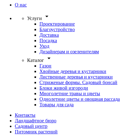
О нас
arrow_drop_down
Услуги
Проектирование
Благоустройство
Доставка
Посадка
Уход
Дизайнерам и озеленителям
arrow_drop_down
Каталог
Газон
Хвойные деревья и кустарники
Лиственные деревья и кустарники
Стриженые формы. Садовый бонсай
Блоки живой изгороди
Многолетние травы и цветы
Однолетние цветы и овощная рассада
Товары для сада
Контакты
Ландшафтное бюро
Садовый центр
Питомник растений