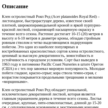
(Royal
Описание
Red)
Клен остролистный Роял Ред (Acer platanoides Royal Red) –
листопадное, быстрорастущее дерево, известное своей
плотной, широкопирамидальной кроной и яркой пурпурно-
красной листвой, сохраняющей насыщенную окраску в
течение всего сезона. Растение достигает 10-15 (20) метров в
высоту и 6-10 метров в диаметре кроны, обладая стройным
ровным стволом и четко выделяющимся лидирующим
побегом. Это один из наиболее популярных и
востребованных краснолистных сортов клена остролистного,
ценимый за высокую декоративность, зимостойкость и
устойчивость к городским условиям. Сорт был выведен в
1963 году в питомнике Pacific Coast Nurseries в штате Орегон
(США) и с тех пор завоевал мировую популярность. Молодые
побеги гладкие, красно-серые; кора ствола темно-серая, с
возрастом покрывается продольными трещинами и мелкими
«морщинками».
Клен остролистный Роял Ред обладает уникальной,
исключительно декоративной листвой, которая является
главным украшением дерева в течение всего сезона. Листья
очередные, крупные, пяти-семилопастные, длиной до 15-20
см, с сердцевидным основанием и заостренными концами.