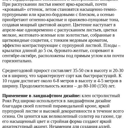
При распускании листья имеют ярко-красный, почти
«кровавый» оттенок, летом становятся насыщенно-темно-
пурпурными или красно-бордовыми с блеском, а осенью
приобретают огненно-красные и оранжево-пунцовые тона,
создавая мощный цветовой акцент. Цветение наступает в
апреле-мае одновременно с распусканием листьев, цветки
мелкие, желтовато-зеленые или золотистые, собранные в
щитковидные соцветия, с тонким медовым ароматом,
эффектно контрастирующие с пурпурной листвой. Плоды –
крылатки длиной до 5 см, буровато-желтые, созревают в
сентябре-октябре, расположены под прямым углом или почти
горизонтально.
Среднегодовой прирост составляет 35-50 см в высоту и 20-30
см в ширину, что характеризует сорт как быстрорастущий. К
10 годам достигает около 6-8 метров в высоту и 4-5 метров в
ширину. Продолжительность жизни – до 80-100 (150) лет.
Применение в ландшафтном дизайне:
клен остролистный
Роял Ред широко используется в ландшафтном дизайне
благодаря своей плотной пирамидальной кроне, яркой
пурпурной листве и высокой декоративности в течение всего
сезона. Он ценится как великолепный солитер на газоне, где
его насыщенный цвет и стройная форма создают яркий
архитектурный акцент. Незаменим для создания аллей,