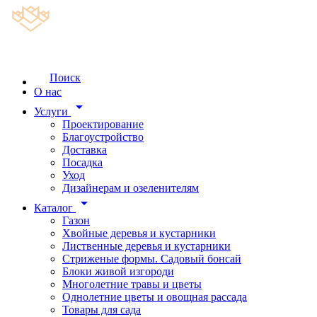
Поиск
О нас
arrow_drop_down
Услуги
Проектирование
Благоустройство
Доставка
Посадка
Уход
Дизайнерам и озеленителям
arrow_drop_down
Каталог
Газон
Хвойные деревья и кустарники
Лиственные деревья и кустарники
Стриженые формы. Садовый бонсай
Блоки живой изгороди
Многолетние травы и цветы
Однолетние цветы и овощная рассада
Товары для сада