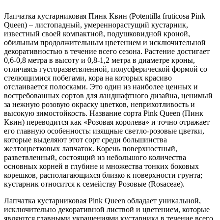
Queen)
Лапчатка кустарниковая Пинк Квин (Potentilla fruticosa Pink
Queen) – листопадный, умереннорастущий кустарник,
известный своей компактной, подушковидной кроной,
обильным продолжительным цветением и исключительной
декоративностью в течение всего сезона. Растение достигает
0,6-0,8 метра в высоту и 0,8-1,2 метра в диаметре кроны,
отличаясь густоразветвленной, полусферической формой со
стелющимися побегами, кора на которых красиво
отслаивается полосками. Это один из наиболее ценных и
востребованных сортов для ландшафтного дизайна, ценимый
за нежную розовую окраску цветков, неприхотливость и
высокую зимостойкость. Название сорта Pink Queen (Пинк
Квин) переводится как «Розовая королева» и точно отражает
его главную особенность: изящные светло-розовые цветки,
которые выделяют этот сорт среди большинства
желтоцветковых лапчаток. Корень поверхностный,
разветвленный, состоящий из небольшого количества
основных корней в глубине и множества тонких боковых
корешков, располагающихся близко к поверхности грунта;
кустарник относится к семейству Розовые (Rosaceae).
Лапчатка кустарниковая Pink Queen обладает уникальной,
исключительно декоративной листвой и цветением, которые
являются главными украшениями кустарника в течение всего