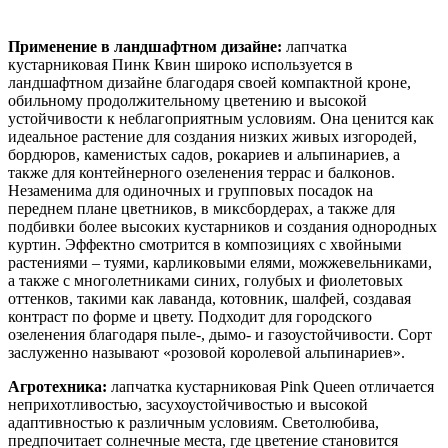
Применение в ландшафтном дизайне:
лапчатка
кустарниковая Пинк Квин широко используется в
ландшафтном дизайне благодаря своей компактной кроне,
обильному продолжительному цветению и высокой
устойчивости к неблагоприятным условиям. Она ценится как
идеальное растение для создания низких живых изгородей,
бордюров, каменистых садов, рокариев и альпинариев, а
также для контейнерного озеленения террас и балконов.
Незаменима для одиночных и групповых посадок на
переднем плане цветников, в миксбордерах, а также для
подбивки более высоких кустарников и создания однородных
куртин. Эффектно смотрится в композициях с хвойными
растениями – туями, карликовыми елями, можжевельниками,
а также с многолетниками синих, голубых и фиолетовых
оттенков, такими как лаванда, котовник, шалфей, создавая
контраст по форме и цвету. Подходит для городского
озеленения благодаря пыле-, дымо- и газоустойчивости. Сорт
заслуженно называют «розовой королевой альпинариев».
Агротехника:
лапчатка кустарниковая Pink Queen отличается
неприхотливостью, засухоустойчивостью и высокой
адаптивностью к различным условиям. Светолюбива,
предпочитает солнечные места, где цветение становится