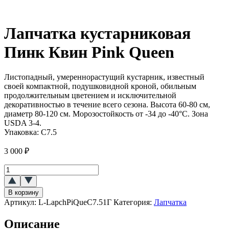
Лапчатка кустарниковая
Пинк Квин Pink Queen
Листопадный, умереннорастущий кустарник, известный
своей компактной, подушковидной кроной, обильным
продолжительным цветением и исключительной
декоративностью в течение всего сезона. Высота 60-80 см,
диаметр 80-120 см. Морозостойкость от -34 до -40°C. Зона
USDA 3-4.
Упаковка:
C7.5
3 000
₽
Количество
товара
Лапчатка
В корзину
кустарниковая
Артикул:
L-LapchPiQueC7.51Г
Категория:
Лапчатка
Пинк
Квин
Описание
(Pink