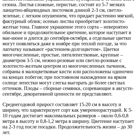
сезона. Листья сложные, перистые, состоят из 5-7 мелких
ланцетно-яйцевидных листочков длиной 2-3 см, светло-
зеленые, с легким опушением, что придает растению мягкий,
фактурный облик; осенью листва приобретает золотисто-
желтые тона. Главное украшение этого сорта – невероятно
обильное и продолжительное цветение, которое наступает в
мае-июне и длится до сентября-октября, а отдельные цветки
могут появляться даже в ноябре при теплой погоде, за что
лапчатку называют «растением-долгоцветом». Цветки
многочисленные, простые, пятилепестковые, крупные –
диаметром 3-5 см, нежно-розовые или светло-розовые с
золотисто-желтым центром из многочисленных тычинок,
собраны в малоцветковые кисти или расположены одиночно
на концах побегов; при постоянном нахождении на ярком
солнце лепестки могут слегка выгорать до более светлых
оттенков. Плоды – сборные семянки, созревающие в августе-
сентябре, декоративной ценности не представляют.
Среднегодовой прирост составляет 15-20 см в высоту и
ширину, что характеризует сорт как умереннорастущий. К 5-
10 годам достигает максимальных размеров – около 0,6-0,8
метра в высоту и 0,8-1,2 метра в ширину. Цветение наступает
на 2-3 год после посадки. Продолжительность жизни – до 30
лет.