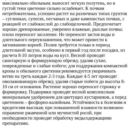
максимально обильным; выносит легкую полутень, но в
густой тени цветение сильно ослабевает. К почвам
нетребовательна, успешно растет на различных типах грунтов
– суглинках, супесях, песчаных и даже каменистых почвах, с
реакцией от слабокислой до слабощелочной. Предпочитает
хорошо дренированные, умеренно влажные, рыхлые почвы;
плохо переносит засоление. Не переносит застоя воды и
длительного переувлажнения, что может привести к
загниванию корней. Полив требуется только в период
длительной засухи, особенно в первый год после посадки, из
расчета 8-10 литров воды на куст. Весной проводят
санитарную и формирующую обрезку, удаляя сухие,
поврежденные и слабые побеги; для поддержания компактной
кроны и обильного цветения рекомендуется укорачивать
ветви на треть каждые 2-3 года. Каждые 4-5 лет проводят
омолаживающую обрезку, удаляя старые побеги до высоты 8-
10 см от основания. Растение хорошо переносит стрижку и
формировку. Подкормки проводят весной комплексным
минеральным удобрением для цветущих кустарников, а перед
цветением – фосфорно-калийным. Устойчивость к болезням и
вредителям высокая; при повышенной влажности возможно
поражение ржавчиной или мучнистой росой, при
необходимости проводят обработку медьсодержащими
препаратами.