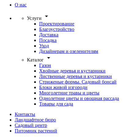
О нас
arrow_drop_down
Услуги
Проектирование
Благоустройство
Доставка
Посадка
Уход
Дизайнерам и озеленителям
arrow_drop_down
Каталог
Газон
Хвойные деревья и кустарники
Лиственные деревья и кустарники
Стриженые формы. Садовый бонсай
Блоки живой изгороди
Многолетние травы и цветы
Однолетние цветы и овощная рассада
Товары для сада
Контакты
Ландшафтное бюро
Садовый центр
Питомник растений