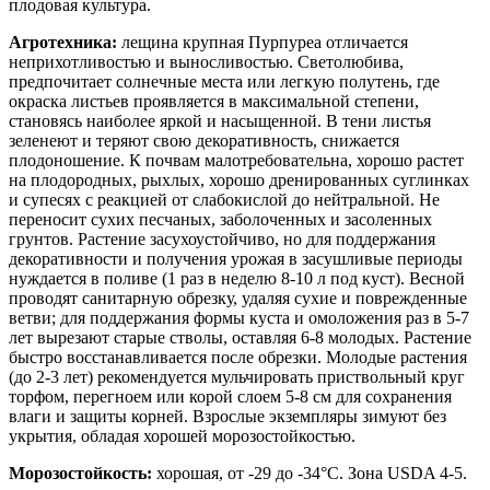
плодовая культура.
Агротехника:
лещина крупная Пурпуреа отличается
неприхотливостью и выносливостью. Светолюбива,
предпочитает солнечные места или легкую полутень, где
окраска листьев проявляется в максимальной степени,
становясь наиболее яркой и насыщенной. В тени листья
зеленеют и теряют свою декоративность, снижается
плодоношение. К почвам малотребовательна, хорошо растет
на плодородных, рыхлых, хорошо дренированных суглинках
и супесях с реакцией от слабокислой до нейтральной. Не
переносит сухих песчаных, заболоченных и засоленных
грунтов. Растение засухоустойчиво, но для поддержания
декоративности и получения урожая в засушливые периоды
нуждается в поливе (1 раз в неделю 8-10 л под куст). Весной
проводят санитарную обрезку, удаляя сухие и поврежденные
ветви; для поддержания формы куста и омоложения раз в 5-7
лет вырезают старые стволы, оставляя 6-8 молодых. Растение
быстро восстанавливается после обрезки. Молодые растения
(до 2-3 лет) рекомендуется мульчировать приствольный круг
торфом, перегноем или корой слоем 5-8 см для сохранения
влаги и защиты корней. Взрослые экземпляры зимуют без
укрытия, обладая хорошей морозостойкостью.
Морозостойкость:
хорошая, от -29 до -34°C. Зона USDA 4-5.