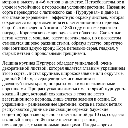
метров в высоту и 4-6 метров в диаметре. Нетребовательное в
уходе и устойчивое к городским условиям растение. Название
сорта переводится с латинского как «Пурпурная» и дано за
его главное украшение – эффектную окраску листьев, которая
сохраняется на протяжении всего вегетационного периода.
Сорт был выведен в Англии в 1836 году и позже удостоен
награды Королевского садоводческого общества. Скелетные
ветви жесткие, мощные, растут вертикально, но с возрастом
становятся широко раскидистыми, образуя густую, округлую
или зонтиковидную крону. Кора пепельно-серая, гладкая, у
старых ветвей с продольными трещинами.
Лещина крупная Пурпуреа обладает уникальной, очень
декоративной листвой, которая является главным украшением
этого сорта. Листья крупные, широкоовальные или округлые,
длиной 8-14 см, с сердцевидным основанием и
двоякозубчатым краем, покрыты мелкими шелковистыми
ворсинками. При распускании листья имеют яркий пурпурно-
красный цвет, который сохраняется в течение всего
вегетационного периода, лишь слегка зеленея к осени. Ее
украшение – ранневесеннее цветение, когда на голых ветвях
распускаются длинные свисающие серёжки (мужские
соцветия) бронзово-красного цвета длиной до 10 см, создавая
изящный контраст. Женские цветки невзрачные,
почковидные, с малиновыми рыльцами. Плоды – орехи