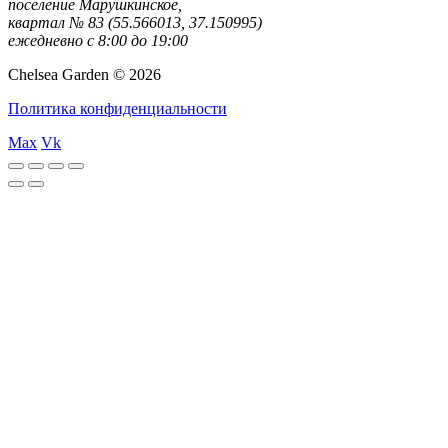
поселение Марушкинское,
квартал № 83 (55.566013, 37.150995)
ежедневно с 8:00 до 19:00
Chelsea Garden © 2026
Политика конфиденциальности
Max
Vk
rulet
gates
blackjack
casibom
casibom
casibom
casibom
casibom
selçuk
selçuksports
taraftarium24
justin
netspo
canlı
canlı
oyna
of
oyna
giriş
giriş
sports
tv
rtv
maç
maç
olympus
izle
izle