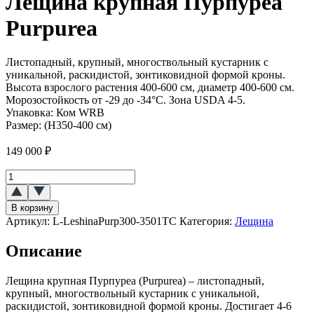
Лещина крупная Пурпуреа
Purpurea
Листопадный, крупный, многоствольный кустарник с
уникальной, раскидистой, зонтиковидной формой кроны.
Высота взрослого растения 400-600 см, диаметр 400-600 см.
Морозостойкость от -29 до -34°C. Зона USDA 4-5.
Упаковка:
Ком WRB
Размер:
(Н350-400 см)
149 000
₽
Количество
товара
Лещина
В корзину
крупная
Артикул:
L-LeshinaPurp300-3501ТС
Категория:
Лещина
Пурпуреа
(Purpurea)
Описание
Лещина крупная Пурпуреа (Purpurea) – листопадный,
крупный, многоствольный кустарник с уникальной,
раскидистой, зонтиковидной формой кроны. Достигает 4-6