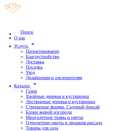
Поиск
О нас
arrow_drop_down
Услуги
Проектирование
Благоустройство
Доставка
Посадка
Уход
Дизайнерам и озеленителям
arrow_drop_down
Каталог
Газон
Хвойные деревья и кустарники
Лиственные деревья и кустарники
Стриженые формы. Садовый бонсай
Блоки живой изгороди
Многолетние травы и цветы
Однолетние цветы и овощная рассада
Товары для сада