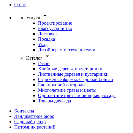
О нас
arrow_drop_down
Услуги
Проектирование
Благоустройство
Доставка
Посадка
Уход
Дизайнерам и озеленителям
arrow_drop_down
Каталог
Газон
Хвойные деревья и кустарники
Лиственные деревья и кустарники
Стриженые формы. Садовый бонсай
Блоки живой изгороди
Многолетние травы и цветы
Однолетние цветы и овощная рассада
Товары для сада
Контакты
Ландшафтное бюро
Садовый центр
Питомник растений