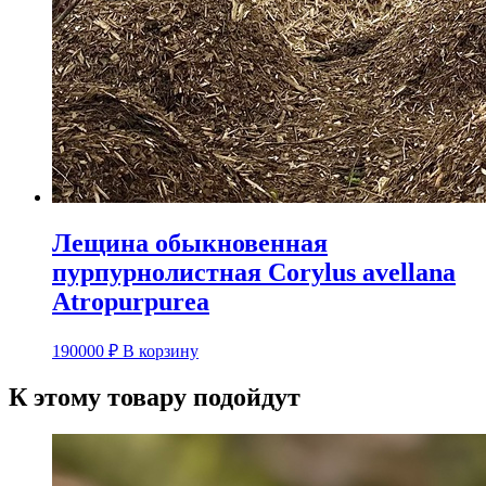
Лещина обыкновенная
пурпурнолистная Corylus avellana
Atropurpurea
190000
₽
В корзину
К этому товару подойдут