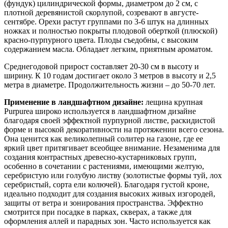
(фундук) цилиндрической формы, диаметром до 2 см, с
плотной деревянистой скорлупой, созревают в августе-
сентябре. Орехи растут группами по 3-6 штук на длинных
ножках и полностью покрыты плодовой оберткой (плюской)
красно-пурпурного цвета. Плоды съедобны, с высоким
содержанием масла. Обладает легким, приятным ароматом.
Среднегодовой прирост составляет 20-30 см в высоту и
ширину. К 10 годам достигает около 3 метров в высоту и 2,5
метра в диаметре. Продолжительность жизни – до 50-70 лет.
Применение в ландшафтном дизайне:
лещина крупная
Purpurea широко используется в ландшафтном дизайне
благодаря своей эффектной пурпурной листве, раскидистой
форме и высокой декоративности на протяжении всего сезона.
Она ценится как великолепный солитер на газоне, где ее
яркий цвет притягивает всеобщее внимание. Незаменима для
создания контрастных древесно-кустарниковых групп,
особенно в сочетании с растениями, имеющими желтую,
серебристую или голубую листву (золотистые формы туй, лох
серебристый, сорта ели колючей). Благодаря густой кроне,
идеально подходит для создания высоких живых изгородей,
защиты от ветра и зонирования пространства. Эффектно
смотрится при посадке в парках, скверах, а также для
оформления аллей и парадных зон. Часто используется как