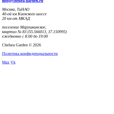
info@chelsea-garden.ru
Москва, ТиНАО
40-ой км Киевского шоссе
20 км от МКАД
поселение Марушкинское,
квартал № 83 (55.566013, 37.150995)
ежедневно с 8:00 до 19:00
Chelsea Garden © 2026
Политика конфиденциальности
Max
Vk
rulet
gates
blackjack
oyna
of
oyna
olympus