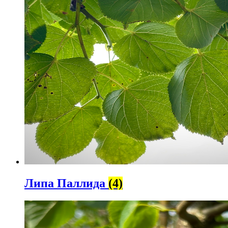
Липа Паллида
(4)