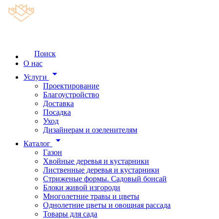
Поиск
О нас
arrow_drop_down
Услуги
Проектирование
Благоустройство
Доставка
Посадка
Уход
Дизайнерам и озеленителям
arrow_drop_down
Каталог
Газон
Хвойные деревья и кустарники
Лиственные деревья и кустарники
Стриженые формы. Садовый бонсай
Блоки живой изгороди
Многолетние травы и цветы
Однолетние цветы и овощная рассада
Товары для сада