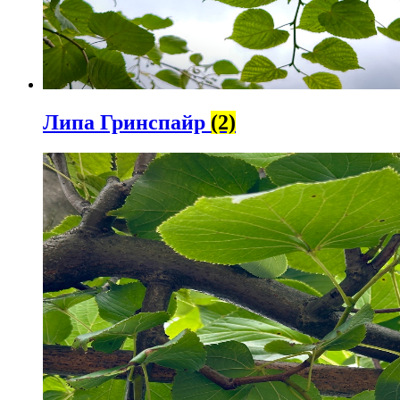
Липа Гринспайр
(2)