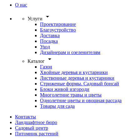
О нас
arrow_drop_down
Услуги
Проектирование
Благоустройство
Доставка
Посадка
Уход
Дизайнерам и озеленителям
arrow_drop_down
Каталог
Газон
Хвойные деревья и кустарники
Лиственные деревья и кустарники
Стриженые формы. Садовый бонсай
Блоки живой изгороди
Многолетние травы и цветы
Однолетние цветы и овощная рассада
Товары для сада
Контакты
Ландшафтное бюро
Садовый центр
Питомник растений