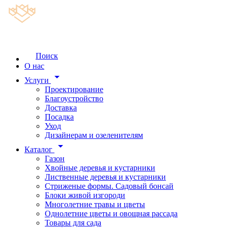
Поиск
О нас
arrow_drop_down
Услуги
Проектирование
Благоустройство
Доставка
Посадка
Уход
Дизайнерам и озеленителям
arrow_drop_down
Каталог
Газон
Хвойные деревья и кустарники
Лиственные деревья и кустарники
Стриженые формы. Садовый бонсай
Блоки живой изгороди
Многолетние травы и цветы
Однолетние цветы и овощная рассада
Товары для сада