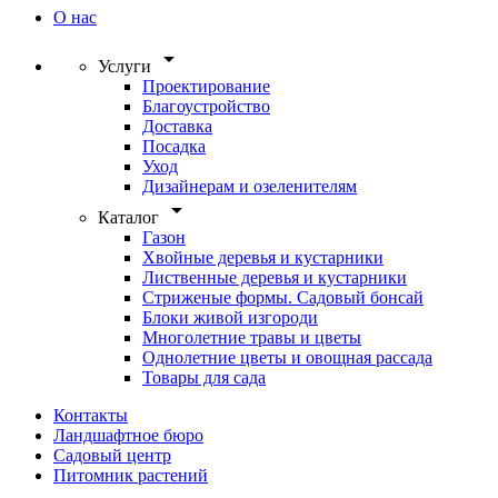
О нас
arrow_drop_down
Услуги
Проектирование
Благоустройство
Доставка
Посадка
Уход
Дизайнерам и озеленителям
arrow_drop_down
Каталог
Газон
Хвойные деревья и кустарники
Лиственные деревья и кустарники
Стриженые формы. Садовый бонсай
Блоки живой изгороди
Многолетние травы и цветы
Однолетние цветы и овощная рассада
Товары для сада
Контакты
Ландшафтное бюро
Садовый центр
Питомник растений