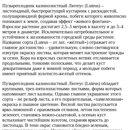
Пузыреплодник калинолистный Лютеус (Luteus) –
листопадный, быстрорастущий кустарник с раскидистой,
полушаровидной формой кроны, побеги которого живописно
поникают к земле, создавая эффект «живого фонтана».
Взрослое растение достигает 2,5–3 метров в высоту и до 3–4
метров в диаметре. Исключительно нетребовательное и
устойчивое к загазованности городской среды растение.
Название сорта (Luteus – от лат. «жёлтый») отражает его
главное достоинство – удивительную, словно светящуюся
изнутри окраску листвы, которая меняет настроение трижды
за сезон. Кора на взрослых скелетных ветвях отслаивается
продольными, тонкими полосками, что делает куст
декоративным даже в зимний период, а молодые побеги
имеют приятный золотисто-желтый оттенок.
Пузыреплодник калинолистный Лютеус (Luteus) обладает
крупными, трех-пятилопастными листьями, форма которых
напоминает лист калины. Однако главное украшение этого
сорта – не рельеф листа, а его поразительная, «хамелеонная»
окраска и пышное цветение. Весной листва распускается
ярко-лимонной с оранжевым отливом, летом постепенно
зеленеет, становясь нежно-салатовой, а осенью куст
вспыхивает чистейшим золотом, сохраняя яркость до
листопада. В тени окрас становится бледно-зеленым,