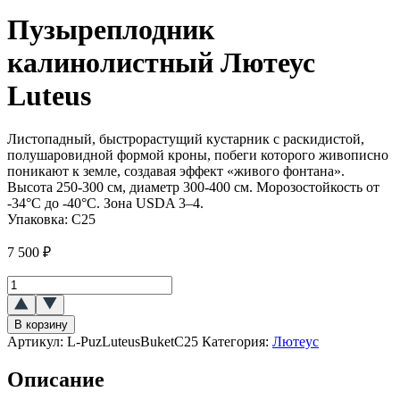
Пузыреплодник
калинолистный Лютеус
Luteus
Листопадный, быстрорастущий кустарник с раскидистой,
полушаровидной формой кроны, побеги которого живописно
поникают к земле, создавая эффект «живого фонтана».
Высота 250-300 см, диаметр 300-400 см. Морозостойкость от
-34°C до -40°C. Зона USDA 3–4.
Упаковка:
С25
7 500
₽
Количество
товара
Пузыреплодник
В корзину
калинолистный
Артикул:
L-PuzLuteusBuketC25
Категория:
Лютеус
Лютеус
(Luteus)
Описание