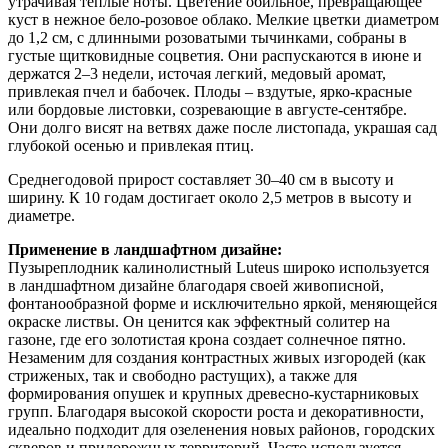
утрачивая теплые ноты. Цветение обильное, превращающее
куст в нежное бело-розовое облако. Мелкие цветки диаметром
до 1,2 см, с длинными розоватыми тычинками, собраны в
густые щитковидные соцветия. Они распускаются в июне и
держатся 2–3 недели, источая легкий, медовый аромат,
привлекая пчел и бабочек. Плоды – вздутые, ярко-красные
или бордовые листовки, созревающие в августе-сентябре.
Они долго висят на ветвях даже после листопада, украшая сад
глубокой осенью и привлекая птиц.
Среднегодовой прирост составляет 30–40 см в высоту и
ширину. К 10 годам достигает около 2,5 метров в высоту и
диаметре.
Применение в ландшафтном дизайне:
Пузыреплодник калинолистный Luteus широко используется
в ландшафтном дизайне благодаря своей живописной,
фонтанообразной форме и исключительно яркой, меняющейся
окраске листвы. Он ценится как эффектный солитер на
газоне, где его золотистая крона создает солнечное пятно.
Незаменим для создания контрастных живых изгородей (как
стриженых, так и свободно растущих), а также для
формирования опушек и крупных древесно-кустарниковых
групп. Благодаря высокой скорости роста и декоративности,
идеально подходит для озеленения новых районов, городских
скверов и придорожных территорий. Часто используется