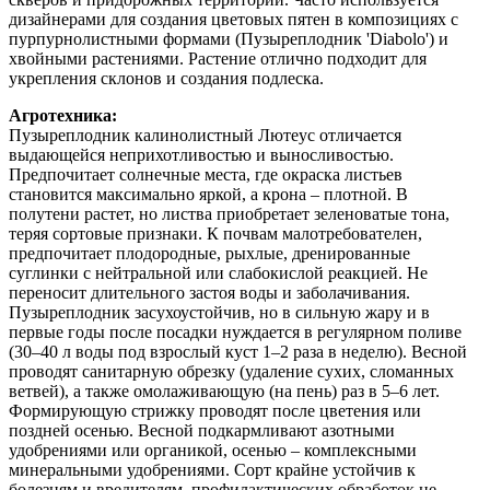
дизайнерами для создания цветовых пятен в композициях с
пурпурнолистными формами (Пузыреплодник 'Diabolo') и
хвойными растениями. Растение отлично подходит для
укрепления склонов и создания подлеска.
Агротехника:
Пузыреплодник калинолистный Лютеус отличается
выдающейся неприхотливостью и выносливостью.
Предпочитает солнечные места, где окраска листьев
становится максимально яркой, а крона – плотной. В
полутени растет, но листва приобретает зеленоватые тона,
теряя сортовые признаки. К почвам малотребователен,
предпочитает плодородные, рыхлые, дренированные
суглинки с нейтральной или слабокислой реакцией. Не
переносит длительного застоя воды и заболачивания.
Пузыреплодник засухоустойчив, но в сильную жару и в
первые годы после посадки нуждается в регулярном поливе
(30–40 л воды под взрослый куст 1–2 раза в неделю). Весной
проводят санитарную обрезку (удаление сухих, сломанных
ветвей), а также омолаживающую (на пень) раз в 5–6 лет.
Формирующую стрижку проводят после цветения или
поздней осенью. Весной подкармливают азотными
удобрениями или органикой, осенью – комплексными
минеральными удобрениями. Сорт крайне устойчив к
болезням и вредителям, профилактических обработок не