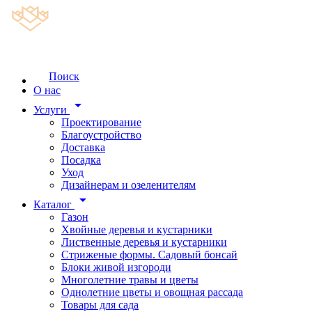
Поиск
О нас
arrow_drop_down
Услуги
Проектирование
Благоустройство
Доставка
Посадка
Уход
Дизайнерам и озеленителям
arrow_drop_down
Каталог
Газон
Хвойные деревья и кустарники
Лиственные деревья и кустарники
Стриженые формы. Садовый бонсай
Блоки живой изгороди
Многолетние травы и цветы
Однолетние цветы и овощная рассада
Товары для сада