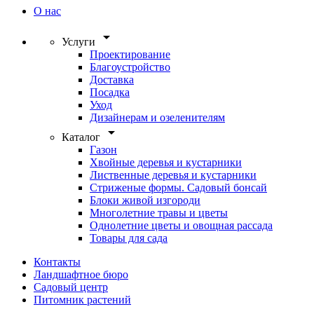
О нас
arrow_drop_down
Услуги
Проектирование
Благоустройство
Доставка
Посадка
Уход
Дизайнерам и озеленителям
arrow_drop_down
Каталог
Газон
Хвойные деревья и кустарники
Лиственные деревья и кустарники
Стриженые формы. Садовый бонсай
Блоки живой изгороди
Многолетние травы и цветы
Однолетние цветы и овощная рассада
Товары для сада
Контакты
Ландшафтное бюро
Садовый центр
Питомник растений