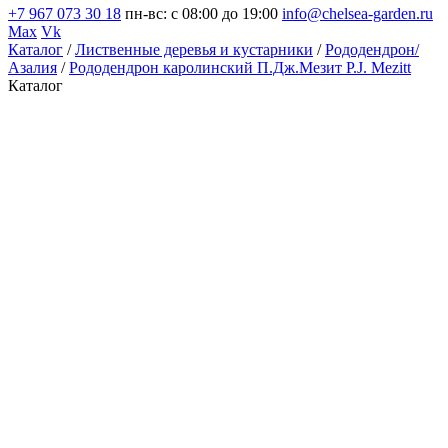
+7 967 073 30 18
пн-вс: с 08:00 до 19:00
info@chelsea-garden.ru
Max
Vk
Каталог
/
Лиственные деревья и кустарники
/
Рододендрон/
Азалия
/
Рододендрон каролинский П.Дж.Мезит P.J. Mezitt
Каталог