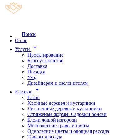
Поиск
О нас
arrow_drop_down
Услуги
Проектирование
Благоустройство
Доставка
Посадка
Уход
Дизайнерам и озеленителям
arrow_drop_down
Каталог
Газон
Хвойные деревья и кустарники
Лиственные деревья и кустарники
Стриженые формы. Садовый бонсай
Блоки живой изгороди
Многолетние травы и цветы
Однолетние цветы и овощная рассада
Товары для сада