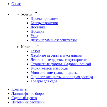
О нас
arrow_drop_down
Услуги
Проектирование
Благоустройство
Доставка
Посадка
Уход
Дизайнерам и озеленителям
arrow_drop_down
Каталог
Газон
Хвойные деревья и кустарники
Лиственные деревья и кустарники
Стриженые формы. Садовый бонсай
Блоки живой изгороди
Многолетние травы и цветы
Однолетние цветы и овощная рассада
Товары для сада
Контакты
Ландшафтное бюро
Садовый центр
Питомник растений