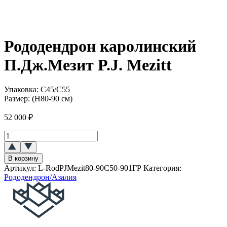
Рододендрон каролинский
П.Дж.Мезит P.J. Mezitt
Упаковка:
C45/C55
Размер:
(H80-90 см)
52 000
₽
Количество
товара
Рододендрон
В корзину
каролинский
Артикул:
L-RodPJMezit80-90C50-901ГР
Категория:
`П.Дж.Мезит``P.J.
Рододендрон/Азалия
Mezitt`