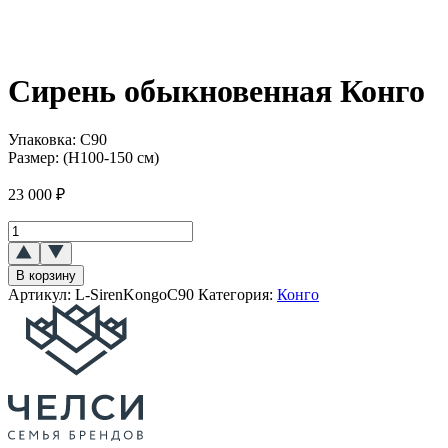
Сирень обыкновенная Конго
Упаковка:
C90
Размер:
(H100-150 см)
23 000
₽
Количество
товара
Сирень
В корзину
обыкновенная
Артикул:
L-SirenKongoC90
Категория:
Конго
Конго