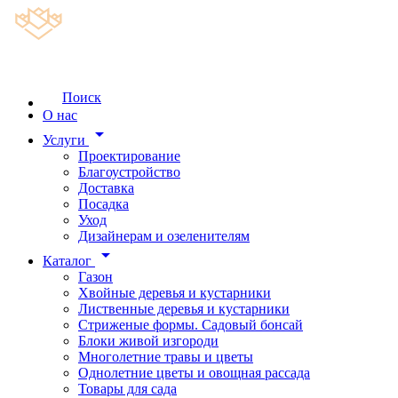
Поиск
О нас
arrow_drop_down
Услуги
Проектирование
Благоустройство
Доставка
Посадка
Уход
Дизайнерам и озеленителям
arrow_drop_down
Каталог
Газон
Хвойные деревья и кустарники
Лиственные деревья и кустарники
Стриженые формы. Садовый бонсай
Блоки живой изгороди
Многолетние травы и цветы
Однолетние цветы и овощная рассада
Товары для сада