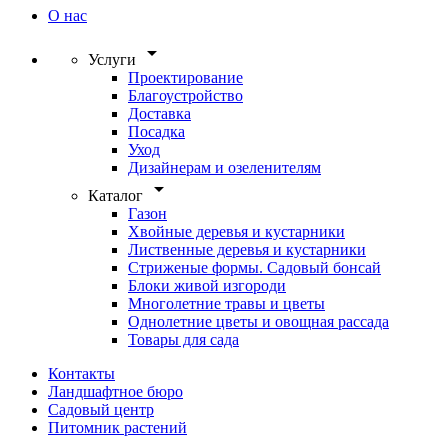
О нас
arrow_drop_down
Услуги
Проектирование
Благоустройство
Доставка
Посадка
Уход
Дизайнерам и озеленителям
arrow_drop_down
Каталог
Газон
Хвойные деревья и кустарники
Лиственные деревья и кустарники
Стриженые формы. Садовый бонсай
Блоки живой изгороди
Многолетние травы и цветы
Однолетние цветы и овощная рассада
Товары для сада
Контакты
Ландшафтное бюро
Садовый центр
Питомник растений