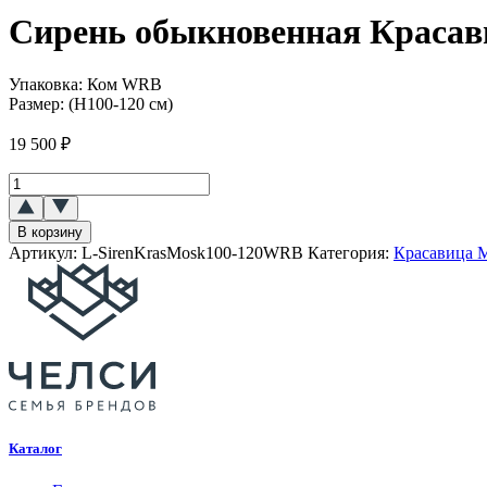
Сирень обыкновенная Краса
Упаковка:
Ком WRB
Размер:
(Н100-120 см)
19 500
₽
Количество
товара
Сирень
В корзину
обыкновенная
Артикул:
L-SirenKrasMosk100-120WRB
Категория:
Красавица 
`Красавица
Москвы`
Каталог