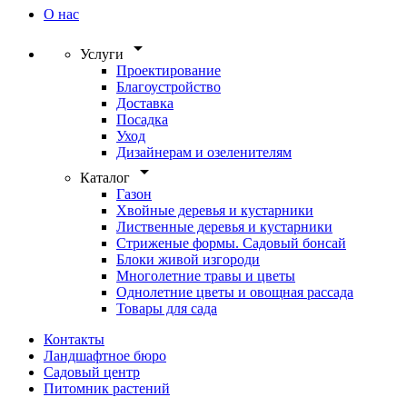
О нас
arrow_drop_down
Услуги
Проектирование
Благоустройство
Доставка
Посадка
Уход
Дизайнерам и озеленителям
arrow_drop_down
Каталог
Газон
Хвойные деревья и кустарники
Лиственные деревья и кустарники
Стриженые формы. Садовый бонсай
Блоки живой изгороди
Многолетние травы и цветы
Однолетние цветы и овощная рассада
Товары для сада
Контакты
Ландшафтное бюро
Садовый центр
Питомник растений