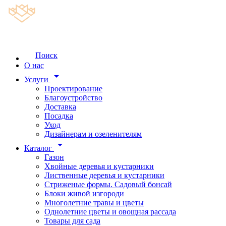
Поиск
О нас
arrow_drop_down
Услуги
Проектирование
Благоустройство
Доставка
Посадка
Уход
Дизайнерам и озеленителям
arrow_drop_down
Каталог
Газон
Хвойные деревья и кустарники
Лиственные деревья и кустарники
Стриженые формы. Садовый бонсай
Блоки живой изгороди
Многолетние травы и цветы
Однолетние цветы и овощная рассада
Товары для сада