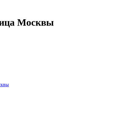
вица Москвы
сквы