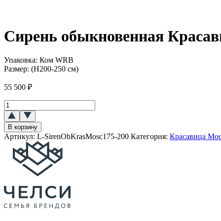
Сирень обыкновенная Краса
Упаковка:
Ком WRB
Размер:
(Н200-250 см)
55 500
₽
Количество
товара
Сирень
В корзину
обыкновенная
Артикул:
L-SirenObKrasMosc175-200
Категория:
Красавица Мо
Красавица
Москвы