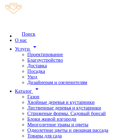
Поиск
О нас
arrow_drop_down
Услуги
Проектирование
Благоустройство
Доставка
Посадка
Уход
Дизайнерам и озеленителям
arrow_drop_down
Каталог
Газон
Хвойные деревья и кустарники
Лиственные деревья и кустарники
Стриженые формы. Садовый бонсай
Блоки живой изгороди
Многолетние травы и цветы
Однолетние цветы и овощная рассада
Товары для сада