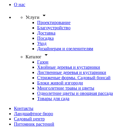
О нас
arrow_drop_down
Услуги
Проектирование
Благоустройство
Доставка
Посадка
Уход
Дизайнерам и озеленителям
arrow_drop_down
Каталог
Газон
Хвойные деревья и кустарники
Лиственные деревья и кустарники
Стриженые формы. Садовый бонсай
Блоки живой изгороди
Многолетние травы и цветы
Однолетние цветы и овощная рассада
Товары для сада
Контакты
Ландшафтное бюро
Садовый центр
Питомник растений