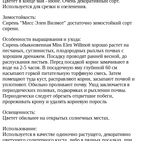
Цветет в конце мая - июне. Очень декоративный сорт.
Используется для срезки и озеленения.
Зимостойкость:
Сирень "Мисс Элен Вилмот" достаточно зимостойкий сорт
сирени.
Особенности выращивания и ухода:
Сирень обыкновенная Miss Elen Willmott хорошо растет на
песчаных, суглинистых, плодородных рыхлых почвах с
хорошим дренажем. Посадку проводят ранней весной, до
распускания листьев. Перед посадкой корни замачивают в
воде на 2-5 часов. В посадочную яму глубиной 60 см
насыпают горкой питательную торфяную смесь. Затем
помещают туда куст, расправляют корни, засыпают почвой и
уплотняют. Обильно проливают почву. Уход заключается в
периодических поливах, подкормках и рыхлении почвы.
Периодически следует обрезать отцветшие побеги,
прореживать крону и удалять корневую поросль
Освещенность:
Цветет обильнее на открытых солнечных местах.
Использование:
Используется в качестве одиночно растущего, декоративно
цветущего солитерного куста, либо в рядных посадках, при