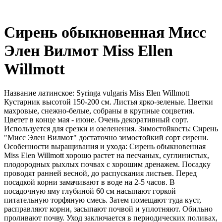
Сирень обыкновенная Мисс
Элен Вилмот Miss Ellen
Willmott
Название латинское: Syringa vulgaris Miss Elen Willmott
Кустарник высотой 150-200 см. Листья ярко-зеленые. Цветки
махровые, снежно-белые, собраны в крупные соцветия.
Цветет в конце мая - июне. Очень декоративный сорт.
Используется для срезки и озеленения. Зимостойкость: Сирень
"Мисс Элен Вилмот" достаточно зимостойкий сорт сирени.
Особенности выращивания и ухода: Сирень обыкновенная
Miss Elen Willmott хорошо растет на песчаных, суглинистых,
плодородных рыхлых почвах с хорошим дренажем. Посадку
проводят ранней весной, до распускания листьев. Перед
посадкой корни замачивают в воде на 2-5 часов. В
посадочную яму глубиной 60 см насыпают горкой
питательную торфяную смесь. Затем помещают туда куст,
расправляют корни, засыпают почвой и уплотняют. Обильно
проливают почву. Уход заключается в периодических поливах,