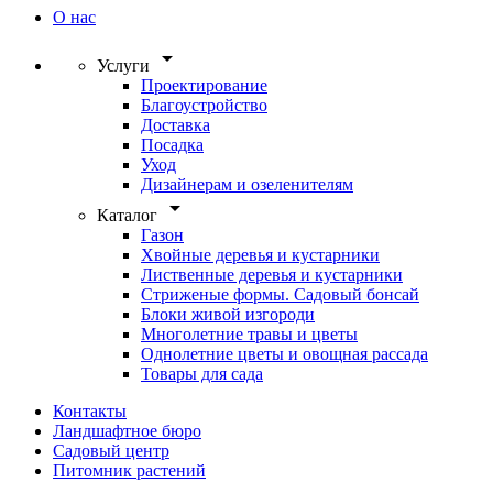
О нас
arrow_drop_down
Услуги
Проектирование
Благоустройство
Доставка
Посадка
Уход
Дизайнерам и озеленителям
arrow_drop_down
Каталог
Газон
Хвойные деревья и кустарники
Лиственные деревья и кустарники
Стриженые формы. Садовый бонсай
Блоки живой изгороди
Многолетние травы и цветы
Однолетние цветы и овощная рассада
Товары для сада
Контакты
Ландшафтное бюро
Садовый центр
Питомник растений