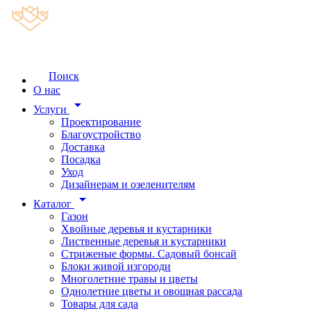
Поиск
О нас
arrow_drop_down
Услуги
Проектирование
Благоустройство
Доставка
Посадка
Уход
Дизайнерам и озеленителям
arrow_drop_down
Каталог
Газон
Хвойные деревья и кустарники
Лиственные деревья и кустарники
Стриженые формы. Садовый бонсай
Блоки живой изгороди
Многолетние травы и цветы
Однолетние цветы и овощная рассада
Товары для сада