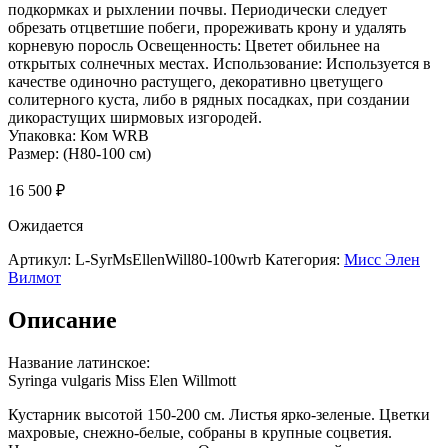
подкормках и рыхлении почвы. Периодически следует
обрезать отцветшие побеги, прореживать крону и удалять
корневую поросль Освещенность: Цветет обильнее на
открытых солнечных местах. Использование: Используется в
качестве одиночно растущего, декоративно цветущего
солитерного куста, либо в рядных посадках, при создании
дикорастущих ширмовых изгородей.
Упаковка:
Ком WRB
Размер:
(Н80-100 см)
16 500
₽
Ожидается
Артикул:
L-SyrMsEllenWill80-100wrb
Категория:
Мисс Элен
Вилмот
Описание
Название латинское:
Syringa vulgaris Miss Elen Willmott
Кустарник высотой 150-200 см. Листья ярко-зеленые. Цветки
махровые, снежно-белые, собраны в крупные соцветия.