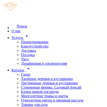
Поиск
О нас
arrow_drop_down
Услуги
Проектирование
Благоустройство
Доставка
Посадка
Уход
Дизайнерам и озеленителям
arrow_drop_down
Каталог
Газон
Хвойные деревья и кустарники
Лиственные деревья и кустарники
Стриженые формы. Садовый бонсай
Блоки живой изгороди
Многолетние травы и цветы
Однолетние цветы и овощная рассада
Товары для сада