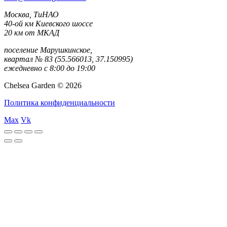
Москва, ТиНАО
40-ой км Киевского шоссе
20 км от МКАД
поселение Марушкинское,
квартал № 83 (55.566013, 37.150995)
ежедневно с 8:00 до 19:00
Chelsea Garden © 2026
Политика конфиденциальности
Max
Vk
rulet
gates
blackjack
casibom
casibom
casibom
casibom
casibom
selçuk
selçuksports
taraftarium24
justin
netspo
canlı
canlı
oyna
of
oyna
giriş
giriş
sports
tv
rtv
maç
maç
olympus
izle
izle