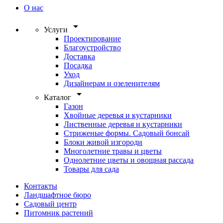
О нас
arrow_drop_down
Услуги
Проектирование
Благоустройство
Доставка
Посадка
Уход
Дизайнерам и озеленителям
arrow_drop_down
Каталог
Газон
Хвойные деревья и кустарники
Лиственные деревья и кустарники
Стриженые формы. Садовый бонсай
Блоки живой изгороди
Многолетние травы и цветы
Однолетние цветы и овощная рассада
Товары для сада
Контакты
Ландшафтное бюро
Садовый центр
Питомник растений