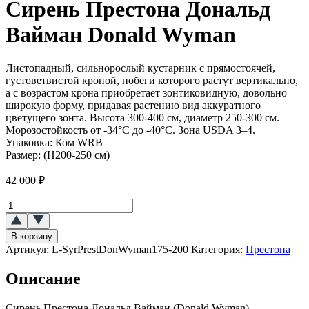
Сирень Престона Дональд
Вайман Donald Wyman
Листопадный, сильнорослый кустарник с прямостоячей,
густоветвистой кроной, побеги которого растут вертикально,
а с возрастом крона приобретает зонтиковидную, довольно
широкую форму, придавая растению вид аккуратного
цветущего зонта. Высота 300-400 см, диаметр 250-300 см.
Морозостойкость от -34°C до -40°C. Зона USDA 3–4.
Упаковка:
Ком WRB
Размер:
(Н200-250 см)
42 000
₽
Количество
товара
Сирень
В корзину
Престона
Артикул:
L-SyrPrestDonWyman175-200
Категория:
Престона
Дональд
Вайман
Описание
(Donald
Wyman)
Сирень Престона Дональд Вайман (Donald Wyman) –