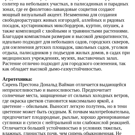
солитер на небольших участках, в палисадниках и парадных
зонах, где ее фиолетово-лавандовые соцветия создают
мощный визуальный акцент. Незаменима для создания
свободнорастущих живых изгородей, аллейных и рядовых
посадок, кустарниковых миксбордеров, куртин, опушек, а
также композиций с хвойными и травянистыми растениями.
Благодаря компактным размерам и высокой декоративности,
идеально подходит для небольших садов, городских скверов,
для озеленения детских площадок, школьных садов, уголков
отдыха, палисадников у подъездов жилых домов, в садах при
медицинских учреждениях, музеях, выставочных залах.
Растение отлично подходит для городского озеленения, так
как обладает высокой дымо-газоустойчивостью.
Агротехника:
Сирень Престона Дональд Вайман отличается выдающейся
неприхотливостью и выносливостью. Предпочитает
солнечные места, защищенные от сильных холодных ветров,
где окраска цветков становится максимально яркой, а
цветение – обильным. Выносит легкую полутень, но в тени
цветение может быть скудным. К почвам малотребовательна,
предпочитает плодородные, рыхлые, хорошо дренированные
суглинки и супеси с нейтральной или слабокислой реакцией.
Отличается большей устойчивостью в условиях тяжелых,
влажных, глинистых почв, чем сирень обыкновенная. Не