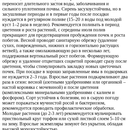
переносит длительного застоя воды, заболачивания и
сильного уплотнения почвы. Сирень засухоустойчива, но в
засушливые периоды и в первые годы после посадки
нуждается в регулярном поливе (15–20 л воды под молодой
куст 1–2 раза в неделю). Рекомендуется поливать в период
цветения и роста растений, с середины июля полив
прекращают для предотвращения пробуждения почек и роста
побегов. Весной проводят санитарную обрезку (удаление
сухих, поврежденных, нижних и горизонтально растущих
ветвей), а также омолаживающую раз в несколько лет,
поддерживая вертикальный рост побегов. Формирующую
обрезку и удаление отцветших соцветий проводят сразу после
цветения, чтобы стимулировать закладку новых цветочных
почек. При посадке в хорошо заправленные ямы в подкормках
не нуждается 2–3 года. Взрослые растения подкармливают два
раза в сезон: весной (азотными удобрениями или органикой –
настой коровяка с мочевиной) и после цветения
(комплексными минеральными удобрениями с калием и
фосфором). Сорт устойчив к болезням, но в сырую погоду
может поражаться мучнистой росой и бактериозом,
рекомендуется проводить профилактические обработки.
Молодые растения (до 2-3 лет) рекомендуется мульчировать
приствольный круг торфом или сухой листвой слоем 5–10 см
на зиму. Взрослые экземпляры зимуют без укрытия, обладая
высокой морозостойкостью.