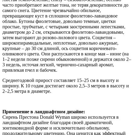
часто приобретают желтые тона, не теряя декоративности до
самого снега. Цветение чрезвычайно обильное,
превращающее куст в сплошное фиолетово-лавандовое
облако. Бутоны фиолетовые, довольно темные, цветки
простые, трубчатые, с четырьмя заостренными лепестками,
диаметром до 2 см, открываются фиолетово-лавандовыми,
затем выгорают до розово-лилового цвета. Соцветия –
широкопирамидальные, неплотные, довольно ажурные,
крупные – до 30 см длиной, ось соцветия коричневато-
оливкового цвета. Они распускаются в конце мая – июне (на
1–2 недели позже сирени обыкновенной) и держатся около 2–
3 недель, источая легкий, чернично-сахарный аромат,
привлекая пчел и бабочек.
Среднегодовой прирост составляет 15–25 см в высоту и
ширину. К 10 годам достигает около 2,5–3 метров в высоту и
2–2,5 метра в диаметре.
Применение в ландшафтном дизайне:
Сирень Престона Donald Wyman широко используется в
ландшафтном дизайне благодаря своей драматичной,
зонтиковидной форме и исключительно обильному,
продолжительному цветению. Она ценится как эффектный