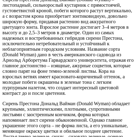
листопадный, сильнорослый кустарник с прямостоячей,
густоветвистой кроной, побеги которого растут вертикально,
а с возрастом крона приобретает зонтиковидную, довольно
широкую форму, придавая растению вид аккуратного
цветущего зонта. Взрослое растение достигает 3–4 метров в
высоту и до 2,5–3 метров в диаметре. Один из самых
надежных и востребованных гибридов сирени Престона,
исключительно нетребовательный и устойчивый к
неблагоприятным городским условиям. Название сорта
(Donald Wyman) дано в честь американского садовода из
Арнольд Арборетума Гарвардского университета, отражая его
главное достоинство – изящные, ажурные соцветия, которые
словно парят на фоне темно-зеленой листвы. Кора на
взрослых ветвях имеет красновато-коричневый оттенок, а
молодые побеги окрашены в зеленые тона с легким
пурпурным налетом, что создает интересный цветовой
контраст до и после цветения.
Сирень Престона Дональд Вайман (Donald Wyman) обладает
крупными, эллиптическими, плотными, супротивными
листьями с заостренным кончиком, форма которых
напоминает лист сирени обыкновенной. Однако главное
украшение этого сорта – не форма листа, а его уникальные,
меняющие окраску цветки и обильное позднее цветение.
Листья темно-зеленые, снизу – сизовато-зеленые, осенью