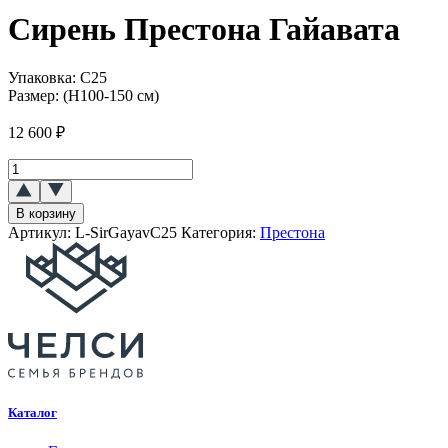
Сирень Престона Гайавата
Упаковка:
C25
Размер:
(H100-150 см)
12 600
₽
Количество
товара
Сирень
В корзину
Престона
Артикул:
L-SirGayavC25
Категория:
Престона
Гайавата
Каталог