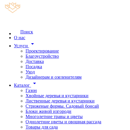
Поиск
О нас
arrow_drop_down
Услуги
Проектирование
Благоустройство
Доставка
Посадка
Уход
Дизайнерам и озеленителям
arrow_drop_down
Каталог
Газон
Хвойные деревья и кустарники
Лиственные деревья и кустарники
Стриженые формы. Садовый бонсай
Блоки живой изгороди
Многолетние травы и цветы
Однолетние цветы и овощная рассада
Товары для сада