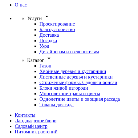
О нас
arrow_drop_down
Услуги
Проектирование
Благоустройство
Доставка
Посадка
Уход
Дизайнерам и озеленителям
arrow_drop_down
Каталог
Газон
Хвойные деревья и кустарники
Лиственные деревья и кустарники
Стриженые формы. Садовый бонсай
Блоки живой изгороди
Многолетние травы и цветы
Однолетние цветы и овощная рассада
Товары для сада
Контакты
Ландшафтное бюро
Садовый центр
Питомник растений