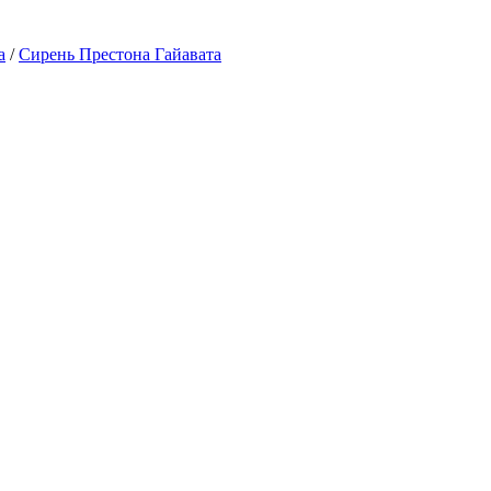
а
/
Сирень Престона Гайавата