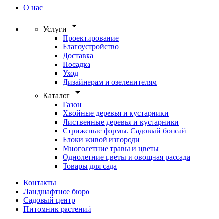
О нас
arrow_drop_down
Услуги
Проектирование
Благоустройство
Доставка
Посадка
Уход
Дизайнерам и озеленителям
arrow_drop_down
Каталог
Газон
Хвойные деревья и кустарники
Лиственные деревья и кустарники
Стриженые формы. Садовый бонсай
Блоки живой изгороди
Многолетние травы и цветы
Однолетние цветы и овощная рассада
Товары для сада
Контакты
Ландшафтное бюро
Садовый центр
Питомник растений