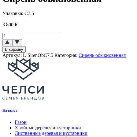
Упаковка:
C7.5
3 800
₽
Количество
товара
Сирень
В корзину
обыкновенная
Артикул:
L-SirenObC7.5
Категория:
Сирень обыкновенная
Каталог
Газон
Хвойные деревья и кустарники
Лиственные деревья и кустарники