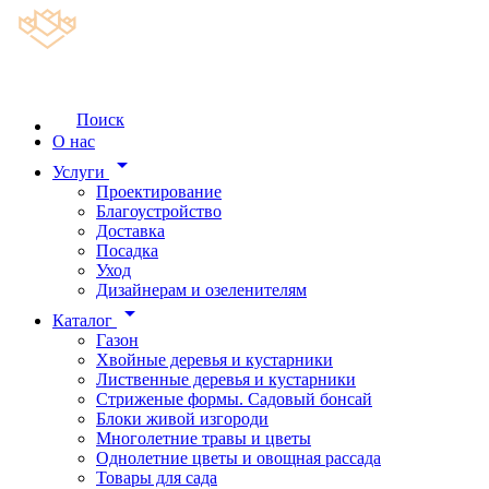
Поиск
О нас
arrow_drop_down
Услуги
Проектирование
Благоустройство
Доставка
Посадка
Уход
Дизайнерам и озеленителям
arrow_drop_down
Каталог
Газон
Хвойные деревья и кустарники
Лиственные деревья и кустарники
Стриженые формы. Садовый бонсай
Блоки живой изгороди
Многолетние травы и цветы
Однолетние цветы и овощная рассада
Товары для сада