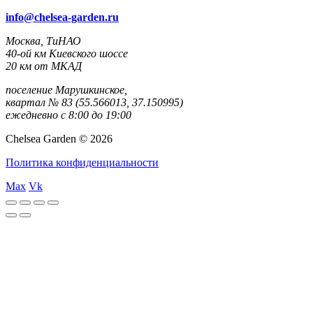
info@chelsea-garden.ru
Москва, ТиНАО
40-ой км Киевского шоссе
20 км от МКАД
поселение Марушкинское,
квартал № 83 (55.566013, 37.150995)
ежедневно с 8:00 до 19:00
Chelsea Garden © 2026
Политика конфиденциальности
Max
Vk
Canlı
Selçuk
Jojobet
sweet
gates
Maç
Sports
bonanza
of
İzle
olympus