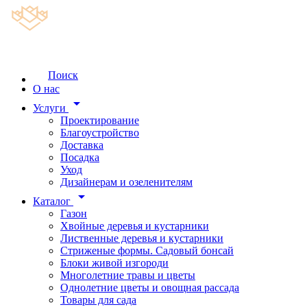
Поиск
О нас
arrow_drop_down
Услуги
Проектирование
Благоустройство
Доставка
Посадка
Уход
Дизайнерам и озеленителям
arrow_drop_down
Каталог
Газон
Хвойные деревья и кустарники
Лиственные деревья и кустарники
Стриженые формы. Садовый бонсай
Блоки живой изгороди
Многолетние травы и цветы
Однолетние цветы и овощная рассада
Товары для сада