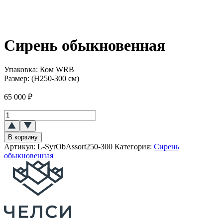
Сирень обыкновенная
Упаковка:
Ком WRB
Размер:
(Н250-300 см)
65 000
₽
Количество
товара
Сирень
В корзину
обыкновенная
Артикул:
L-SyrObAssort250-300
Категория:
Сирень
обыкновенная