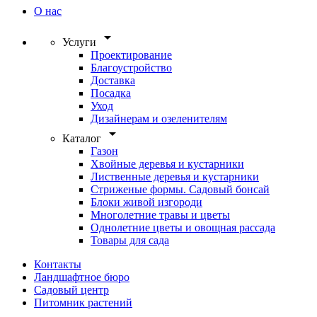
О нас
arrow_drop_down
Услуги
Проектирование
Благоустройство
Доставка
Посадка
Уход
Дизайнерам и озеленителям
arrow_drop_down
Каталог
Газон
Хвойные деревья и кустарники
Лиственные деревья и кустарники
Стриженые формы. Садовый бонсай
Блоки живой изгороди
Многолетние травы и цветы
Однолетние цветы и овощная рассада
Товары для сада
Контакты
Ландшафтное бюро
Садовый центр
Питомник растений