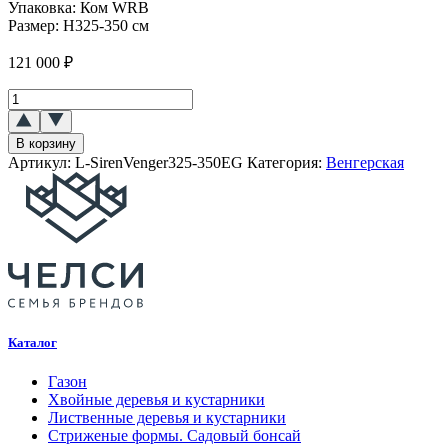
Упаковка:
Ком WRB
Размер:
H325-350 см
121 000
₽
Количество
товара
Сирень
В корзину
Венгерская
Артикул:
L-SirenVenger325-350EG
Категория:
Венгерская
Каталог
Газон
Хвойные деревья и кустарники
Лиственные деревья и кустарники
Стриженые формы. Садовый бонсай