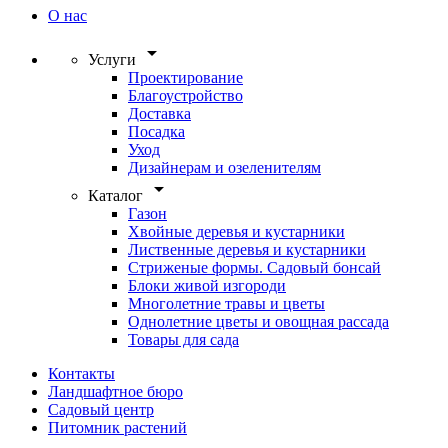
О нас
arrow_drop_down
Услуги
Проектирование
Благоустройство
Доставка
Посадка
Уход
Дизайнерам и озеленителям
arrow_drop_down
Каталог
Газон
Хвойные деревья и кустарники
Лиственные деревья и кустарники
Стриженые формы. Садовый бонсай
Блоки живой изгороди
Многолетние травы и цветы
Однолетние цветы и овощная рассада
Товары для сада
Контакты
Ландшафтное бюро
Садовый центр
Питомник растений