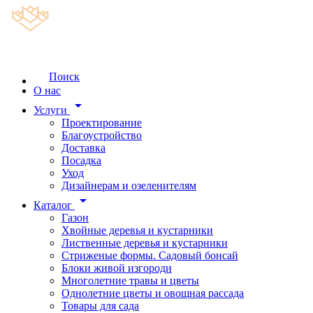
Поиск
О нас
arrow_drop_down
Услуги
Проектирование
Благоустройство
Доставка
Посадка
Уход
Дизайнерам и озеленителям
arrow_drop_down
Каталог
Газон
Хвойные деревья и кустарники
Лиственные деревья и кустарники
Стриженые формы. Садовый бонсай
Блоки живой изгороди
Многолетние травы и цветы
Однолетние цветы и овощная рассада
Товары для сада