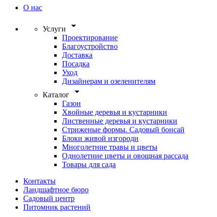
О нас
arrow_drop_down
Услуги
Проектирование
Благоустройство
Доставка
Посадка
Уход
Дизайнерам и озеленителям
arrow_drop_down
Каталог
Газон
Хвойные деревья и кустарники
Лиственные деревья и кустарники
Стриженые формы. Садовый бонсай
Блоки живой изгороди
Многолетние травы и цветы
Однолетние цветы и овощная рассада
Товары для сада
Контакты
Ландшафтное бюро
Садовый центр
Питомник растений