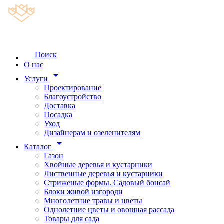
Поиск
О нас
arrow_drop_down
Услуги
Проектирование
Благоустройство
Доставка
Посадка
Уход
Дизайнерам и озеленителям
arrow_drop_down
Каталог
Газон
Хвойные деревья и кустарники
Лиственные деревья и кустарники
Стриженые формы. Садовый бонсай
Блоки живой изгороди
Многолетние травы и цветы
Однолетние цветы и овощная рассада
Товары для сада