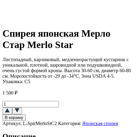
Спирея японская Мерло
Стар Merlo Star
Листопадный, карликовый, медленнорастущий кустарник с
уникальной, плотной, шаровидной или подушковидной,
очень густой формой кроны. Высота 30-60 см, диаметр 60-80
см. Морозостойкость от -29 до -34°C. Зона USDA 4-5.
Упаковка:
С5
1 500
₽
Количество
товара
Спирея
В корзину
японская
Артикул:
L-SpirMerloStC2
Категория:
Японская спирея
Мерло
Стар
Описание
(Merlo