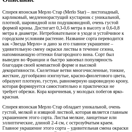
Star)
Спирея японская Мерло Стар (Merlo Star) – листопадный,
карликовый, медленнорастущий кустарник с уникальной,
плотной, шаровидной или подушковидной, очень густой
формой кроны. Достигает 0,3-0,6 метра в высоту и 0,6-0,8
метра в диаметре. Нетребовательное в уходе и устойчивое к
городским условиям растение. Название сорта переводится
как «Звезда Мерло» и дано за его главное украшение –
удивительную смену окраски листвы в течение сезона,
напоминающую оттенки благородного вина. Сорт был
выведен во Франции и быстро завоевал популярность
благодаря своей компактной форме и высокой
декоративности. Скелетные ветви многочисленные, тонкие,
жесткие, дугообразно изогнутые, красно-фиолетового цвета,
образуют плотную, густую, равномерную шаровидную крону,
которая формируется самостоятельно и практически не
требует обрезки. Кора коричневая, у молодых побегов ярко-
красная.
Спирея японская Мерло Стар обладает уникальной, очень
густой, мелкой и изящной листвой, которая является главным
украшением этого сорта. Листья мелкие, ланцетные или
эллиптические, длиной 2-4 см, с острозубчатым краем.
Главное украшение этого сорта – удивительная смена окраски