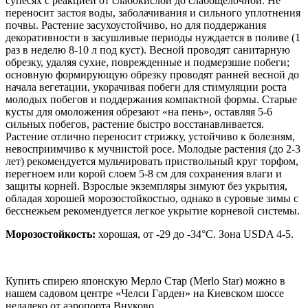
супесях с реакцией от слабокислой до слабощелочной. Не
переносит застоя воды, заболачивания и сильного уплотнения
почвы. Растение засухоустойчиво, но для поддержания
декоративности в засушливые периоды нуждается в поливе (1
раз в неделю 8-10 л под куст). Весной проводят санитарную
обрезку, удаляя сухие, поврежденные и подмерзшие побеги;
основную формирующую обрезку проводят ранней весной до
начала вегетации, укорачивая побеги для стимуляции роста
молодых побегов и поддержания компактной формы. Старые
кусты для омоложения обрезают «на пень», оставляя 5-6
сильных побегов, растение быстро восстанавливается.
Растение отлично переносит стрижку, устойчиво к болезням,
невосприимчиво к мучнистой росе. Молодые растения (до 2-3
лет) рекомендуется мульчировать приствольный круг торфом,
перегноем или корой слоем 5-8 см для сохранения влаги и
защиты корней. Взрослые экземпляры зимуют без укрытия,
обладая хорошей морозостойкостью, однако в суровые зимы с
бесснежьем рекомендуется легкое укрытие корневой системы.
Морозостойкость:
хорошая, от -29 до -34°C. Зона USDA 4-5.
Купить спирею японскую Мерло Стар (Merlo Star) можно в
нашем садовом центре «Челси Гарден» на Киевском шоссе
недалеко от аэропорта Внуково.