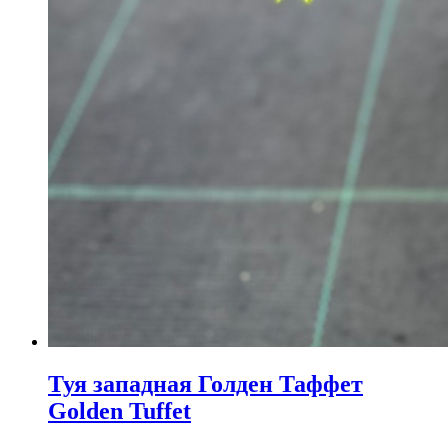
Туя западная Голден Таффет
Golden Tuffet