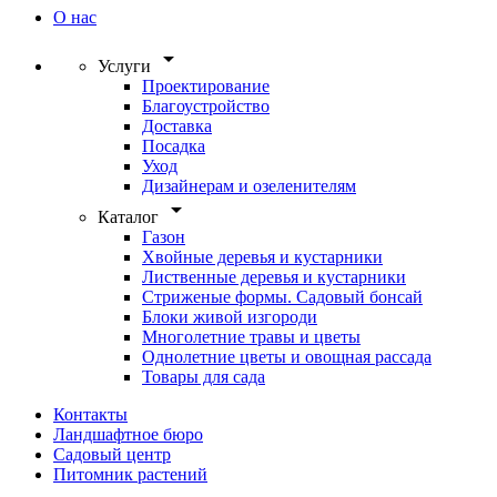
О нас
arrow_drop_down
Услуги
Проектирование
Благоустройство
Доставка
Посадка
Уход
Дизайнерам и озеленителям
arrow_drop_down
Каталог
Газон
Хвойные деревья и кустарники
Лиственные деревья и кустарники
Стриженые формы. Садовый бонсай
Блоки живой изгороди
Многолетние травы и цветы
Однолетние цветы и овощная рассада
Товары для сада
Контакты
Ландшафтное бюро
Садовый центр
Питомник растений