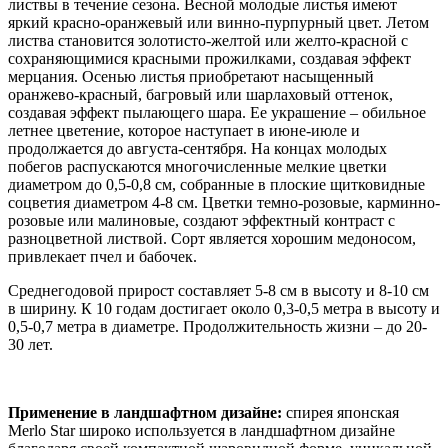
листвы в течение сезона. Весной молодые листья имеют
яркий красно-оранжевый или винно-пурпурный цвет. Летом
листва становится золотисто-желтой или желто-красной с
сохраняющимися красными прожилками, создавая эффект
мерцания. Осенью листья приобретают насыщенный
оранжево-красный, багровый или шарлаховый оттенок,
создавая эффект пылающего шара. Ее украшение – обильное
летнее цветение, которое наступает в июне-июле и
продолжается до августа-сентября. На концах молодых
побегов распускаются многочисленные мелкие цветки
диаметром до 0,5-0,8 см, собранные в плоские щитковидные
соцветия диаметром 4-8 см. Цветки темно-розовые, карминно-
розовые или малиновые, создают эффектный контраст с
разноцветной листвой. Сорт является хорошим медоносом,
привлекает пчел и бабочек.
Среднегодовой прирост составляет 5-8 см в высоту и 8-10 см
в ширину. К 10 годам достигает около 0,3-0,5 метра в высоту и
0,5-0,7 метра в диаметре. Продолжительность жизни – до 20-
30 лет.
Применение в ландшафтном дизайне:
спирея японская
Merlo Star широко используется в ландшафтном дизайне