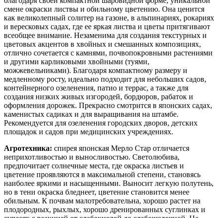
благодаря своей компактной шаровидной форме, уникальной
смене окраски листвы и обильному цветению. Она ценится
как великолепный солитер на газоне, в альпинариях, рокариях
и вересковых садах, где ее яркая листва и цветы притягивают
всеобщее внимание. Незаменима для создания текстурных и
цветовых акцентов в хвойных и смешанных композициях,
отлично сочетается с камнями, почвопокровными растениями
и другими карликовыми хвойными (туями,
можжевельниками). Благодаря компактному размеру и
медленному росту, идеально подходит для небольших садов,
контейнерного озеленения, патио и террас, а также для
создания низких живых изгородей, бордюров, рабаток и
оформления дорожек. Прекрасно смотрится в японских садах,
каменистых садиках и для выращивания на штамбе.
Рекомендуется для озеленения городских дворов, детских
площадок и садов при медицинских учреждениях.
Агротехника:
спирея японская Мерло Стар отличается
неприхотливостью и выносливостью. Светолюбива,
предпочитает солнечные места, где окраска листьев и
цветение проявляются в максимальной степени, становясь
наиболее яркими и насыщенными. Выносит легкую полутень,
но в тени окраска бледнеет, цветение становится менее
обильным. К почвам малотребовательна, хорошо растет на
плодородных, рыхлых, хорошо дренированных суглинках и