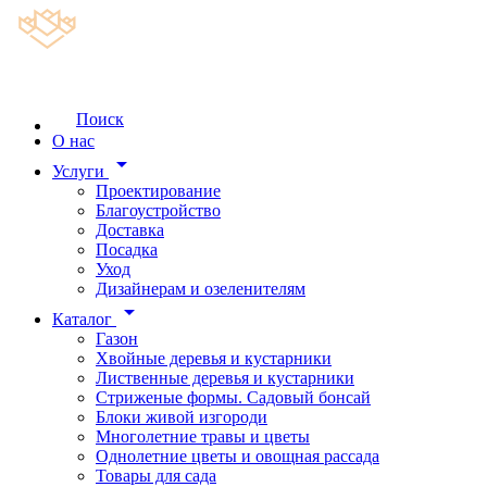
Поиск
О нас
arrow_drop_down
Услуги
Проектирование
Благоустройство
Доставка
Посадка
Уход
Дизайнерам и озеленителям
arrow_drop_down
Каталог
Газон
Хвойные деревья и кустарники
Лиственные деревья и кустарники
Стриженые формы. Садовый бонсай
Блоки живой изгороди
Многолетние травы и цветы
Однолетние цветы и овощная рассада
Товары для сада