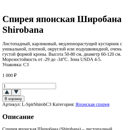
Спирея японская Широбана
Shirobana
Листопадный, карликовый, медленнорастущий кустарник с
уникальной, плотной, округлой или подушковидной, очень
густой формой кроны. Высота 50-80 см, диаметр 60-120 см.
Морозостойкость от -29 до -34°C. Зона USDA 4-5.
Упаковка:
C3
1 000
₽
Количество
товара
Спирея
В корзину
японская
Артикул:
L-SpirShirobC3
Категория:
Японская спирея
Широбана
(Shirobana)
Описание
Спирея японская Широбана (Shirobana) – листопадный,