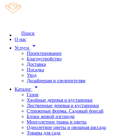
Поиск
О нас
arrow_drop_down
Услуги
Проектирование
Благоустройство
Доставка
Посадка
Уход
Дизайнерам и озеленителям
arrow_drop_down
Каталог
Газон
Хвойные деревья и кустарники
Лиственные деревья и кустарники
Стриженые формы. Садовый бонсай
Блоки живой изгороди
Многолетние травы и цветы
Однолетние цветы и овощная рассада
Товары для сада