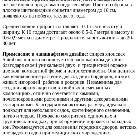
начале июля и продолжается до сентября. Цветки собраны в
плоские щитковидные соцветия диаметром до 10 см,
появляются на побегах текущего года.
Среднегодовой прирост составляет 10-15 см в высоту и
ширину. К 10 годам достигает около 0,5-0,7 метра в высоту и
0,6-0,9 метра в диаметре. Продолжительность жизни – до 20-
30 лет.
Применение в ландшафтном дизайне:
спирея японская
Shirobana широко используется в ландшафтном дизайне
благодаря своей уникальной двух- и трехцветной окраске
цветков, компактной форме и неприхотливости. Она ценится
как великолепное растение для создания бордюров, низких
живых изгородей, рабаток и рокариев. Незаменима для
создания ярких акцентов в хвойных и смешанных
композициях, отлично сочетается с камнями,
почвопокровными растениями и другими декоративными
кустарниками. Благодаря компактному размеру, идеально
подходит для небольших садов, контейнерного озеленения,
патио и террас. Прекрасно смотрится в одиночных и
групповых посадках, при оформлении дорожек и парадных
зон. Рекомендуется для озеленения городских дворов, детских
площадок и садов при медицинских учреждениях.