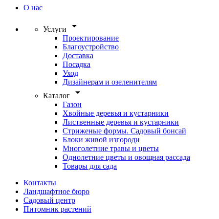
О нас
arrow_drop_down
Услуги
Проектирование
Благоустройство
Доставка
Посадка
Уход
Дизайнерам и озеленителям
arrow_drop_down
Каталог
Газон
Хвойные деревья и кустарники
Лиственные деревья и кустарники
Стриженые формы. Садовый бонсай
Блоки живой изгороди
Многолетние травы и цветы
Однолетние цветы и овощная рассада
Товары для сада
Контакты
Ландшафтное бюро
Садовый центр
Питомник растений