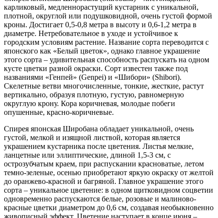
карликовый, медленнорастущий кустарник с уникальной,
плотной, округлой или подушковидной, очень густой формой
кроны. Достигает 0,5-0,8 метра в высоту и 0,6-1,2 метра в
диаметре. Нетребовательное в уходе и устойчивое к
городским условиям растение. Название сорта переводится с
японского как «Белый цветок», однако главное украшение
этого сорта – удивительная способность распускать на одном
кусте цветки разной окраски. Сорт известен также под
названиями «Генпей» (Genpei) и «Шибори» (Shibori).
Скелетные ветви многочисленные, тонкие, жесткие, растут
вертикально, образуя плотную, густую, равномерную
округлую крону. Кора коричневая, молодые побеги
опушенные, красно-коричневые.
Спирея японская Широбана обладает уникальной, очень
густой, мелкой и изящной листвой, которая является
украшением кустарника после цветения. Листья мелкие,
ланцетные или эллиптические, длиной 1,5-3 см, с
острозубчатым краем, при распускании красноватые, летом
темно-зеленые, осенью приобретают яркую окраску от желтой
до оранжево-красной и багряной. Главное украшение этого
сорта – уникальное цветение: в одном щитковидном соцветии
одновременно распускаются белые, розовые и малиново-
красные цветки диаметром до 0,6 см, создавая необыкновенно
живописный эффект. Цветение наступает в конце июня –