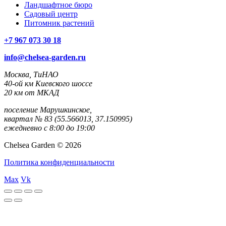
Ландшафтное бюро
Садовый центр
Питомник растений
+7 967 073 30 18
info@chelsea-garden.ru
Москва, ТиНАО
40-ой км Киевского шоссе
20 км от МКАД
поселение Марушкинское,
квартал № 83 (55.566013, 37.150995)
ежедневно с 8:00 до 19:00
Chelsea Garden © 2026
Политика конфиденциальности
Max
Vk
rulet
casibom
casibom
casibom
casibom
selçuk
selçuksports
taraftarium24
justin
netspo
canlı
canlı
oyna
giriş
giriş
sports
tv
rtv
maç
maç
izle
izle