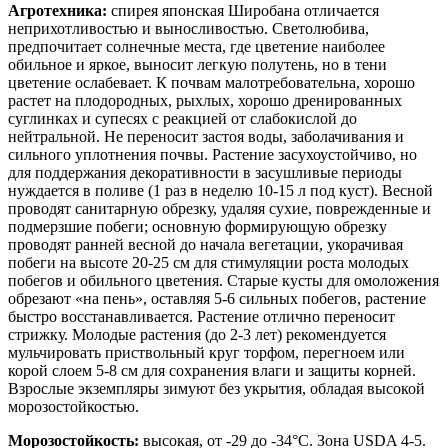
Агротехника:
спирея японская Широбана отличается
неприхотливостью и выносливостью. Светолюбива,
предпочитает солнечные места, где цветение наиболее
обильное и яркое, выносит легкую полутень, но в тени
цветение ослабевает. К почвам малотребовательна, хорошо
растет на плодородных, рыхлых, хорошо дренированных
суглинках и супесях с реакцией от слабокислой до
нейтральной. Не переносит застоя воды, заболачивания и
сильного уплотнения почвы. Растение засухоустойчиво, но
для поддержания декоративности в засушливые периоды
нуждается в поливе (1 раз в неделю 10-15 л под куст). Весной
проводят санитарную обрезку, удаляя сухие, поврежденные и
подмерзшие побеги; основную формирующую обрезку
проводят ранней весной до начала вегетации, укорачивая
побеги на высоте 20-25 см для стимуляции роста молодых
побегов и обильного цветения. Старые кусты для омоложения
обрезают «на пень», оставляя 5-6 сильных побегов, растение
быстро восстанавливается. Растение отлично переносит
стрижку. Молодые растения (до 2-3 лет) рекомендуется
мульчировать приствольный круг торфом, перегноем или
корой слоем 5-8 см для сохранения влаги и защиты корней.
Взрослые экземпляры зимуют без укрытия, обладая высокой
морозостойкостью.
Морозостойкость:
высокая, от -29 до -34°C. Зона USDA 4-5.