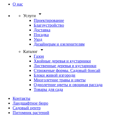
О нас
arrow_drop_down
Услуги
Проектирование
Благоустройство
Доставка
Посадка
Уход
Дизайнерам и озеленителям
arrow_drop_down
Каталог
Газон
Хвойные деревья и кустарники
Лиственные деревья и кустарники
Стриженые формы. Садовый бонсай
Блоки живой изгороди
Многолетние травы и цветы
Однолетние цветы и овощная рассада
Товары для сада
Контакты
Ландшафтное бюро
Садовый центр
Питомник растений