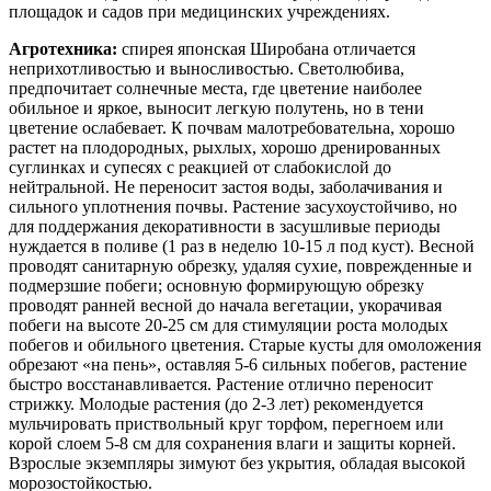
площадок и садов при медицинских учреждениях.
Агротехника:
спирея японская Широбана отличается
неприхотливостью и выносливостью. Светолюбива,
предпочитает солнечные места, где цветение наиболее
обильное и яркое, выносит легкую полутень, но в тени
цветение ослабевает. К почвам малотребовательна, хорошо
растет на плодородных, рыхлых, хорошо дренированных
суглинках и супесях с реакцией от слабокислой до
нейтральной. Не переносит застоя воды, заболачивания и
сильного уплотнения почвы. Растение засухоустойчиво, но
для поддержания декоративности в засушливые периоды
нуждается в поливе (1 раз в неделю 10-15 л под куст). Весной
проводят санитарную обрезку, удаляя сухие, поврежденные и
подмерзшие побеги; основную формирующую обрезку
проводят ранней весной до начала вегетации, укорачивая
побеги на высоте 20-25 см для стимуляции роста молодых
побегов и обильного цветения. Старые кусты для омоложения
обрезают «на пень», оставляя 5-6 сильных побегов, растение
быстро восстанавливается. Растение отлично переносит
стрижку. Молодые растения (до 2-3 лет) рекомендуется
мульчировать приствольный круг торфом, перегноем или
корой слоем 5-8 см для сохранения влаги и защиты корней.
Взрослые экземпляры зимуют без укрытия, обладая высокой
морозостойкостью.