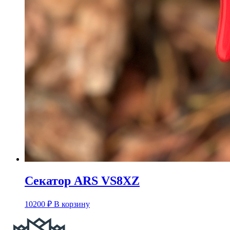
Секатор ARS VS8XZ
10200
₽
В корзину