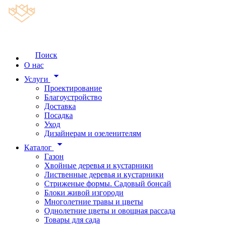
Поиск
О нас
arrow_drop_down
Услуги
Проектирование
Благоустройство
Доставка
Посадка
Уход
Дизайнерам и озеленителям
arrow_drop_down
Каталог
Газон
Хвойные деревья и кустарники
Лиственные деревья и кустарники
Стриженые формы. Садовый бонсай
Блоки живой изгороди
Многолетние травы и цветы
Однолетние цветы и овощная рассада
Товары для сада