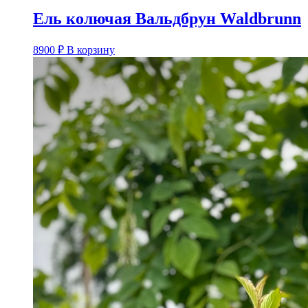
Ель колючая Вальдбрун Waldbrunn
8900
₽
В корзину