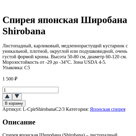
Спирея японская Широбана
Shirobana
Листопадный, карликовый, медленнорастущий кустарник с
уникальной, плотной, округлой или подушковидной, очень
густой формой кроны. Высота 50-80 см, диаметр 60-120 см.
Морозостойкость от -29 до -34°C. Зона USDA 4-5.
Упаковка:
С5
1 500
₽
Количество
товара
Спирея
В корзину
японская
Артикул:
L-CpirShirobanaC2/3
Категория:
Японская спирея
Широбана
(Shirobana)
Описание
Спирея японская Широбана (Shirobana) – листопадный,