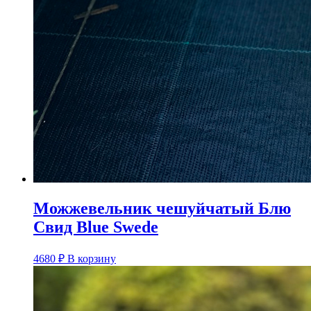
Можжевельник чешуйчатый Блю
Свид Blue Swede
4680
₽
В корзину