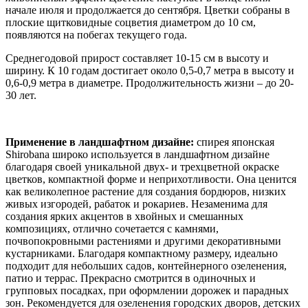
начале июля и продолжается до сентября. Цветки собраны в
плоские щитковидные соцветия диаметром до 10 см,
появляются на побегах текущего года.
Среднегодовой прирост составляет 10-15 см в высоту и
ширину. К 10 годам достигает около 0,5-0,7 метра в высоту и
0,6-0,9 метра в диаметре. Продолжительность жизни – до 20-
30 лет.
Применение в ландшафтном дизайне:
спирея японская
Shirobana широко используется в ландшафтном дизайне
благодаря своей уникальной двух- и трехцветной окраске
цветков, компактной форме и неприхотливости. Она ценится
как великолепное растение для создания бордюров, низких
живых изгородей, рабаток и рокариев. Незаменима для
создания ярких акцентов в хвойных и смешанных
композициях, отлично сочетается с камнями,
почвопокровными растениями и другими декоративными
кустарниками. Благодаря компактному размеру, идеально
подходит для небольших садов, контейнерного озеленения,
патио и террас. Прекрасно смотрится в одиночных и
групповых посадках, при оформлении дорожек и парадных
зон. Рекомендуется для озеленения городских дворов, детских