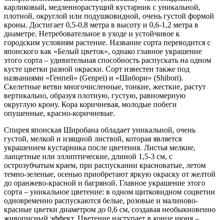
карликовый, медленнорастущий кустарник с уникальной,
плотной, округлой или подушковидной, очень густой формой
кроны. Достигает 0,5-0,8 метра в высоту и 0,6-1,2 метра в
диаметре. Нетребовательное в уходе и устойчивое к
городским условиям растение. Название сорта переводится с
японского как «Белый цветок», однако главное украшение
этого сорта – удивительная способность распускать на одном
кусте цветки разной окраски. Сорт известен также под
названиями «Генпей» (Genpei) и «Шибори» (Shibori).
Скелетные ветви многочисленные, тонкие, жесткие, растут
вертикально, образуя плотную, густую, равномерную
округлую крону. Кора коричневая, молодые побеги
опушенные, красно-коричневые.
Спирея японская Широбана обладает уникальной, очень
густой, мелкой и изящной листвой, которая является
украшением кустарника после цветения. Листья мелкие,
ланцетные или эллиптические, длиной 1,5-3 см, с
острозубчатым краем, при распускании красноватые, летом
темно-зеленые, осенью приобретают яркую окраску от желтой
до оранжево-красной и багряной. Главное украшение этого
сорта – уникальное цветение: в одном щитковидном соцветии
одновременно распускаются белые, розовые и малиново-
красные цветки диаметром до 0,6 см, создавая необыкновенно
живописный эффект. Цветение наступает в конце июня –