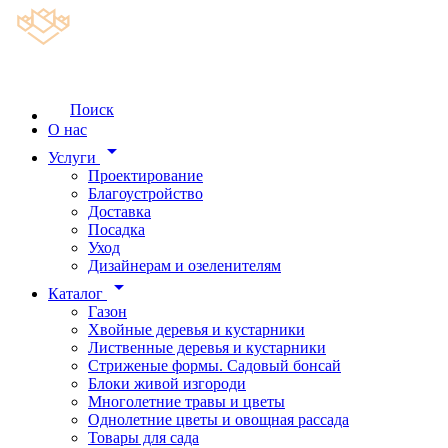
Поиск
О нас
arrow_drop_down
Услуги
Проектирование
Благоустройство
Доставка
Посадка
Уход
Дизайнерам и озеленителям
arrow_drop_down
Каталог
Газон
Хвойные деревья и кустарники
Лиственные деревья и кустарники
Стриженые формы. Садовый бонсай
Блоки живой изгороди
Многолетние травы и цветы
Однолетние цветы и овощная рассада
Товары для сада