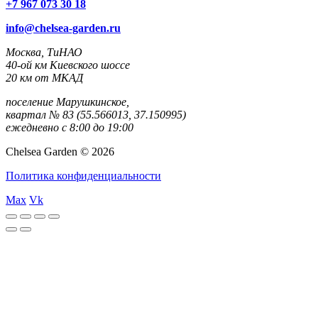
+7 967 073 30 18
info@chelsea-garden.ru
Москва, ТиНАО
40-ой км Киевского шоссе
20 км от МКАД
поселение Марушкинское,
квартал № 83 (55.566013, 37.150995)
ежедневно с 8:00 до 19:00
Chelsea Garden © 2026
Политика конфиденциальности
Max
Vk
rulet
casibom
casibom
casibom
casibom
selçuk
selçuksports
taraftarium24
justin
netspo
canlı
canlı
oyna
giriş
giriş
sports
tv
rtv
maç
maç
izle
izle