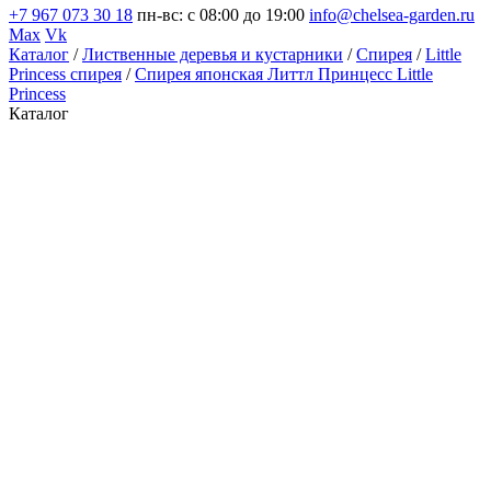
+7 967 073 30 18
пн-вс: с 08:00 до 19:00
info@chelsea-garden.ru
Max
Vk
Каталог
/
Лиственные деревья и кустарники
/
Спирея
/
Little
Princess спирея
/
Спирея японская Литтл Принцесс Little
Princess
Каталог