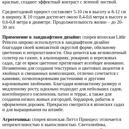
красные, создают эффектный контраст с зеленой листвой.
Среднегодовой прирост составляет 5-10 см в высоту и 8-12 см
в ширину. К 10 годам достигает около 0,4-0,6 метра в высоту и
0,6-0,8 метра в диаметре. Продолжительность жизни – до 20-
30 лет.
Применение в ландшафтном дизайне:
спирея японская Little
Princess широко используется в ландшафтном дизайне
благодаря своей компактной округлой форме, обильному
цветению и неприхотливости. Она ценится как великолепный
солитер на газоне, в альпинариях, рокариях и вересковых
садах, где ее яркое цветение притягивает всеобщее внимание.
Незаменима для создания текстурных и цветовых акцентов в
хвойных и смешанных композициях, отлично сочетается с
камнями, почвопокровными растениями и другими
карликовыми хвойными. Благодаря компактному размеру и
медленному росту, идеально подходит для небольших садов,
контейнерного озеленения, патио и террас, а также для
создания низких живых изгородей, бордюров, рабаток и
оформления дорожек. Прекрасно смотрится в японских садах
и для выращивания на штамбе.
Агротехника:
спирея японская Литтл Принцесс отличается
неприхотливостью и выносливостью. Светолюбива,