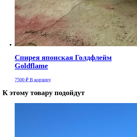
Спирея японская Голдфлейм
Goldflame
7500
₽
В корзину
К этому товару подойдут