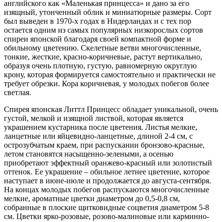
английского как «Маленькая принцесса» и дано за его
изящный, утонченный облик и миниатюрные размеры. Сорт
был выведен в 1970-х годах в Нидерландах и с тех пор
остается одним из самых популярных низкорослых сортов
спиреи японской благодаря своей компактной форме и
обильному цветению. Скелетные ветви многочисленные,
тонкие, жесткие, красно-коричневые, растут вертикально,
образуя очень плотную, густую, равномерную округлую
крону, которая формируется самостоятельно и практически не
требует обрезки. Кора коричневая, у молодых побегов более
светлая.
Спирея японская Литтл Принцесс обладает уникальной, очень
густой, мелкой и изящной листвой, которая является
украшением кустарника после цветения. Листья мелкие,
ланцетные или яйцевидно-ланцетные, длиной 2-4 см, с
острозубчатым краем, при распускании бронзово-красные,
летом становятся насыщенно-зелеными, а осенью
приобретают эффектный оранжево-красный или золотистый
оттенок. Ее украшение – обильное летнее цветение, которое
наступает в июне-июле и продолжается до августа-сентября.
На концах молодых побегов распускаются многочисленные
мелкие, ароматные цветки диаметром до 0,5-0,8 см,
собранные в плоские щитковидные соцветия диаметром 5-8
см. Цветки ярко-розовые, розово-малиновые или карминно-