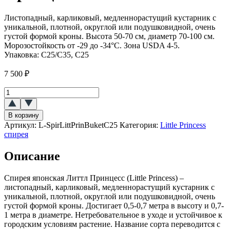
Листопадный, карликовый, медленнорастущий кустарник с
уникальной, плотной, округлой или подушковидной, очень
густой формой кроны. Высота 50-70 см, диаметр 70-100 см.
Морозостойкость от -29 до -34°C. Зона USDA 4-5.
Упаковка:
C25/C35, С25
7 500
₽
Количество
товара
Спирея
В корзину
японская
Артикул:
L-SpirLittPrinBuketC25
Категория:
Little Princess
Литтл
спирея
Принцесс
(Little
Описание
Princess)
Спирея японская Литтл Принцесс (Little Princess) –
листопадный, карликовый, медленнорастущий кустарник с
уникальной, плотной, округлой или подушковидной, очень
густой формой кроны. Достигает 0,5-0,7 метра в высоту и 0,7-
1 метра в диаметре. Нетребовательное в уходе и устойчивое к
городским условиям растение. Название сорта переводится с