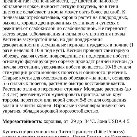
предпочитает солнечные места, где цветение наиболее
обильное и яркое, выносит легкую полутень, но в тени
цветение ослабевает, а крона может стать более рыхлой. К
почвам малотребовательна, хорошо растет на плодородных,
рыхлых, хорошо дренированных суглинках и супесях с
реакцией от слабокислой до слабощелочной. Не переносит
застоя воды, заболачивания и сильного уплотнения почвы.
Растение засухоустойчиво, но для поддержания
декоративности в засушливые периоды нуждается в поливе (1
раз в неделю 8-10 л под куст). Весной проводят санитарную
обрезку, удаляя сухие, поврежденные и подмерзшие побеги;
основную формирующую обрезку проводят ранней весной до
начала вегетации, укорачивая побеги до высоты 10-15 см для
стимуляции роста молодых побегов и обильного цветения.
Старые кусты для омоложения обрезают «на пень», оставляя
5-6 сильных побегов, растение быстро восстанавливается.
Растение отлично переносит стрижку. Молодые растения (до
2-3 лет) рекомендуется мульчировать приствольный круг
торфом, перегноем или корой слоем 5-8 см для сохранения
влаги и защиты корней. Взрослые экземпляры зимуют без
укрытия, обладая хорошей морозостойкостью.
Морозостойкость:
хорошая, от -29 до -34°C. Зона USDA 4-5.
Купить спирею японскую Литтл Принцесс (Little Princess)