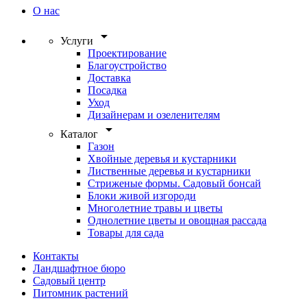
О нас
arrow_drop_down
Услуги
Проектирование
Благоустройство
Доставка
Посадка
Уход
Дизайнерам и озеленителям
arrow_drop_down
Каталог
Газон
Хвойные деревья и кустарники
Лиственные деревья и кустарники
Стриженые формы. Садовый бонсай
Блоки живой изгороди
Многолетние травы и цветы
Однолетние цветы и овощная рассада
Товары для сада
Контакты
Ландшафтное бюро
Садовый центр
Питомник растений