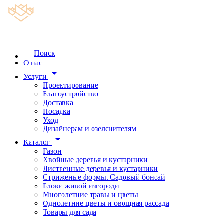
Поиск
О нас
arrow_drop_down
Услуги
Проектирование
Благоустройство
Доставка
Посадка
Уход
Дизайнерам и озеленителям
arrow_drop_down
Каталог
Газон
Хвойные деревья и кустарники
Лиственные деревья и кустарники
Стриженые формы. Садовый бонсай
Блоки живой изгороди
Многолетние травы и цветы
Однолетние цветы и овощная рассада
Товары для сада