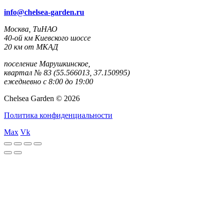
info@chelsea-garden.ru
Москва, ТиНАО
40-ой км Киевского шоссе
20 км от МКАД
поселение Марушкинское,
квартал № 83 (55.566013, 37.150995)
ежедневно с 8:00 до 19:00
Chelsea Garden © 2026
Политика конфиденциальности
Max
Vk
rulet
casibom
casibom
casibom
casibom
selçuk
selçuksports
taraftarium24
justin
netspo
canlı
canlı
oyna
giriş
giriş
sports
tv
rtv
maç
maç
izle
izle