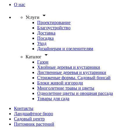
О нас
arrow_drop_down
Услуги
Проектирование
Благоустройство
Доставка
Посадка
Уход
Дизайнерам и озеленителям
arrow_drop_down
Каталог
Газон
Хвойные деревья и кустарники
Лиственные деревья и кустарники
Стриженые формы. Садовый бонсай
Блоки живой изгороди
Многолетние травы и цветы
Однолетние цветы и овощная рассада
Товары для сада
Контакты
Ландшафтное бюро
Садовый центр
Питомник растений