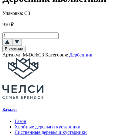
Упаковка:
С3
950
₽
Количество
товара
Дербенник
В корзину
иволистный
Артикул:
M-DerbC3
Категория:
Дербенник
Каталог
Газон
Хвойные деревья и кустарники
Лиственные деревья и кустарники