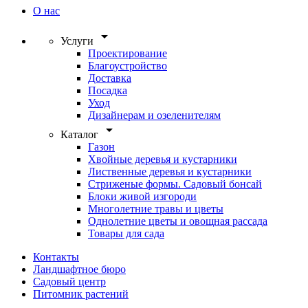
О нас
arrow_drop_down
Услуги
Проектирование
Благоустройство
Доставка
Посадка
Уход
Дизайнерам и озеленителям
arrow_drop_down
Каталог
Газон
Хвойные деревья и кустарники
Лиственные деревья и кустарники
Стриженые формы. Садовый бонсай
Блоки живой изгороди
Многолетние травы и цветы
Однолетние цветы и овощная рассада
Товары для сада
Контакты
Ландшафтное бюро
Садовый центр
Питомник растений