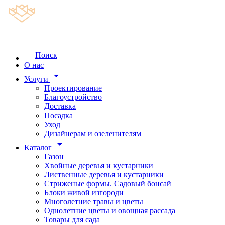
Поиск
О нас
arrow_drop_down
Услуги
Проектирование
Благоустройство
Доставка
Посадка
Уход
Дизайнерам и озеленителям
arrow_drop_down
Каталог
Газон
Хвойные деревья и кустарники
Лиственные деревья и кустарники
Стриженые формы. Садовый бонсай
Блоки живой изгороди
Многолетние травы и цветы
Однолетние цветы и овощная рассада
Товары для сада