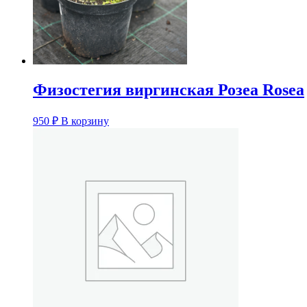
Физостегия виргинская Розеа Rosea
950
₽
В корзину