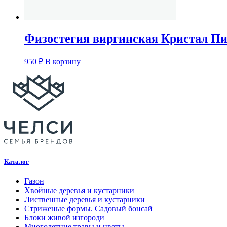
Физостегия виргинская Кристал Пик
950
₽
В корзину
Каталог
Газон
Хвойные деревья и кустарники
Лиственные деревья и кустарники
Стриженые формы. Садовый бонсай
Блоки живой изгороди
Многолетние травы и цветы