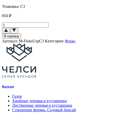
Упаковка:
C3
850
₽
Количество
товара
Флокс
В корзину
метельчатый
Артикул:
M-FloksUspC3
Категория:
Флокс
Успех
(Uspech)
Каталог
Газон
Хвойные деревья и кустарники
Лиственные деревья и кустарники
Стриженые формы. Садовый бонсай