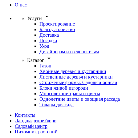
О нас
arrow_drop_down
Услуги
Проектирование
Благоустройство
Доставка
Посадка
Уход
Дизайнерам и озеленителям
arrow_drop_down
Каталог
Газон
Хвойные деревья и кустарники
Лиственные деревья и кустарники
Стриженые формы. Садовый бонсай
Блоки живой изгороди
Многолетние травы и цветы
Однолетние цветы и овощная рассада
Товары для сада
Контакты
Ландшафтное бюро
Садовый центр
Питомник растений