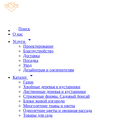
Поиск
О нас
arrow_drop_down
Услуги
Проектирование
Благоустройство
Доставка
Посадка
Уход
Дизайнерам и озеленителям
arrow_drop_down
Каталог
Газон
Хвойные деревья и кустарники
Лиственные деревья и кустарники
Стриженые формы. Садовый бонсай
Блоки живой изгороди
Многолетние травы и цветы
Однолетние цветы и овощная рассада
Товары для сада