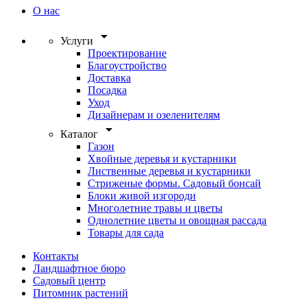
О нас
arrow_drop_down
Услуги
Проектирование
Благоустройство
Доставка
Посадка
Уход
Дизайнерам и озеленителям
arrow_drop_down
Каталог
Газон
Хвойные деревья и кустарники
Лиственные деревья и кустарники
Стриженые формы. Садовый бонсай
Блоки живой изгороди
Многолетние травы и цветы
Однолетние цветы и овощная рассада
Товары для сада
Контакты
Ландшафтное бюро
Садовый центр
Питомник растений