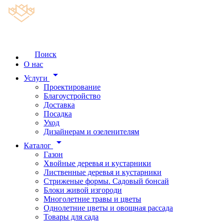
Поиск
О нас
arrow_drop_down
Услуги
Проектирование
Благоустройство
Доставка
Посадка
Уход
Дизайнерам и озеленителям
arrow_drop_down
Каталог
Газон
Хвойные деревья и кустарники
Лиственные деревья и кустарники
Стриженые формы. Садовый бонсай
Блоки живой изгороди
Многолетние травы и цветы
Однолетние цветы и овощная рассада
Товары для сада