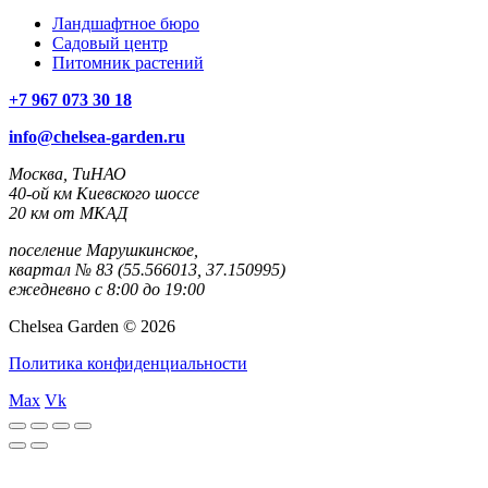
Ландшафтное бюро
Садовый центр
Питомник растений
+7 967 073 30 18
info@chelsea-garden.ru
Москва, ТиНАО
40-ой км Киевского шоссе
20 км от МКАД
поселение Марушкинское,
квартал № 83 (55.566013, 37.150995)
ежедневно с 8:00 до 19:00
Chelsea Garden © 2026
Политика конфиденциальности
Max
Vk
rulet
gates
blackjack
oyna
of
oyna