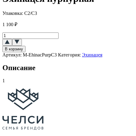
Упаковка:
C2/С3
1 100
₽
Количество
товара
Эхинацея
В корзину
пурпурная
Артикул:
M-EhinacPurpC3
Категория:
Эхинацея
Описание
1