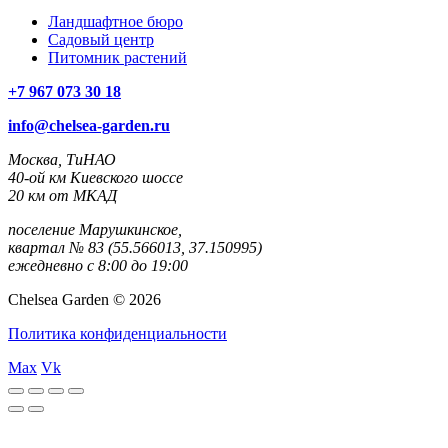
Ландшафтное бюро
Садовый центр
Питомник растений
+7 967 073 30 18
info@chelsea-garden.ru
Москва, ТиНАО
40-ой км Киевского шоссе
20 км от МКАД
поселение Марушкинское,
квартал № 83 (55.566013, 37.150995)
ежедневно с 8:00 до 19:00
Chelsea Garden © 2026
Политика конфиденциальности
Max
Vk
rulet
casibom
casibom
casibom
casibom
selçuk
selçuksports
taraftarium24
justin
netspo
canlı
canlı
casibom
oyna
giriş
giriş
sports
tv
rtv
maç
maç