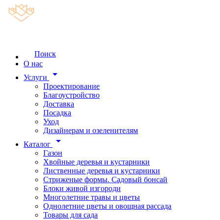
Поиск
О нас
arrow_drop_down
Услуги
Проектирование
Благоустройство
Доставка
Посадка
Уход
Дизайнерам и озеленителям
arrow_drop_down
Каталог
Газон
Хвойные деревья и кустарники
Лиственные деревья и кустарники
Стриженые формы. Садовый бонсай
Блоки живой изгороди
Многолетние травы и цветы
Однолетние цветы и овощная рассада
Товары для сада