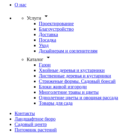
О нас
arrow_drop_down
Услуги
Проектирование
Благоустройство
Доставка
Посадка
Уход
Дизайнерам и озеленителям
arrow_drop_down
Каталог
Газон
Хвойные деревья и кустарники
Лиственные деревья и кустарники
Стриженые формы. Садовый бонсай
Блоки живой изгороди
Многолетние травы и цветы
Однолетние цветы и овощная рассада
Товары для сада
Контакты
Ландшафтное бюро
Садовый центр
Питомник растений