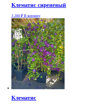
Клематис сиреневый
3 200
₽
В корзину
Клематис