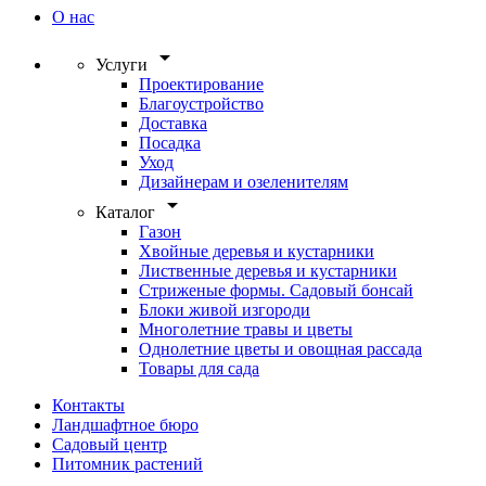
О нас
arrow_drop_down
Услуги
Проектирование
Благоустройство
Доставка
Посадка
Уход
Дизайнерам и озеленителям
arrow_drop_down
Каталог
Газон
Хвойные деревья и кустарники
Лиственные деревья и кустарники
Стриженые формы. Садовый бонсай
Блоки живой изгороди
Многолетние травы и цветы
Однолетние цветы и овощная рассада
Товары для сада
Контакты
Ландшафтное бюро
Садовый центр
Питомник растений