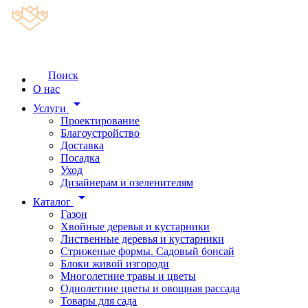
Поиск
О нас
arrow_drop_down
Услуги
Проектирование
Благоустройство
Доставка
Посадка
Уход
Дизайнерам и озеленителям
arrow_drop_down
Каталог
Газон
Хвойные деревья и кустарники
Лиственные деревья и кустарники
Стриженые формы. Садовый бонсай
Блоки живой изгороди
Многолетние травы и цветы
Однолетние цветы и овощная рассада
Товары для сада