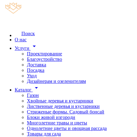
Поиск
О нас
arrow_drop_down
Услуги
Проектирование
Благоустройство
Доставка
Посадка
Уход
Дизайнерам и озеленителям
arrow_drop_down
Каталог
Газон
Хвойные деревья и кустарники
Лиственные деревья и кустарники
Стриженые формы. Садовый бонсай
Блоки живой изгороди
Многолетние травы и цветы
Однолетние цветы и овощная рассада
Товары для сада