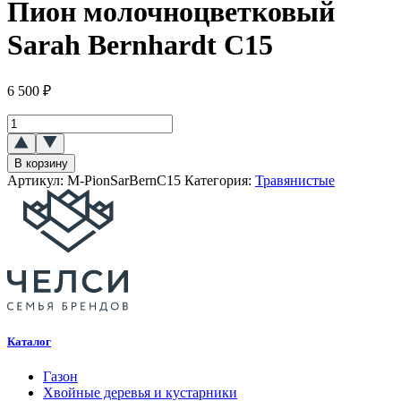
Пион молочноцветковый
Sarah Bernhardt C15
6 500
₽
Количество
товара
★Пион
В корзину
молочноцветковый
Артикул:
M-PionSarBernC15
Категория:
Травянистые
`Sarah
Bernhardt`
C15
Каталог
Газон
Хвойные деревья и кустарники