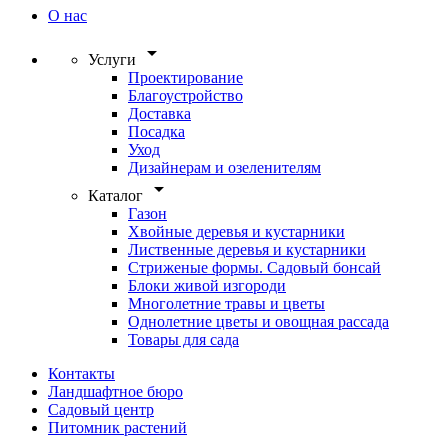
О нас
arrow_drop_down
Услуги
Проектирование
Благоустройство
Доставка
Посадка
Уход
Дизайнерам и озеленителям
arrow_drop_down
Каталог
Газон
Хвойные деревья и кустарники
Лиственные деревья и кустарники
Стриженые формы. Садовый бонсай
Блоки живой изгороди
Многолетние травы и цветы
Однолетние цветы и овощная рассада
Товары для сада
Контакты
Ландшафтное бюро
Садовый центр
Питомник растений