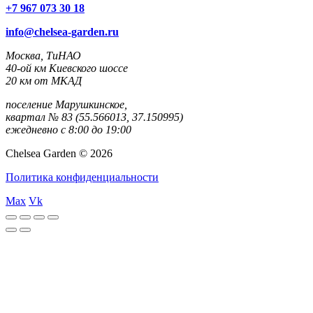
+7 967 073 30 18
info@chelsea-garden.ru
Москва, ТиНАО
40-ой км Киевского шоссе
20 км от МКАД
поселение Марушкинское,
квартал № 83 (55.566013, 37.150995)
ежедневно с 8:00 до 19:00
Chelsea Garden © 2026
Политика конфиденциальности
Max
Vk
rulet
gates
blackjack
casibom
casibom
casibom
casibom
casibom
selçuk
selçuksports
taraftarium24
justin
netspo
canlı
canlı
oyna
of
oyna
giriş
giriş
sports
tv
rtv
maç
maç
olympus
izle
izle