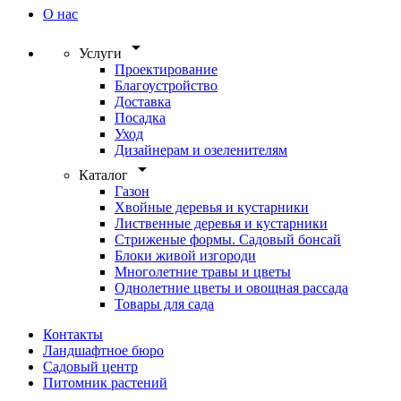
О нас
arrow_drop_down
Услуги
Проектирование
Благоустройство
Доставка
Посадка
Уход
Дизайнерам и озеленителям
arrow_drop_down
Каталог
Газон
Хвойные деревья и кустарники
Лиственные деревья и кустарники
Стриженые формы. Садовый бонсай
Блоки живой изгороди
Многолетние травы и цветы
Однолетние цветы и овощная рассада
Товары для сада
Контакты
Ландшафтное бюро
Садовый центр
Питомник растений