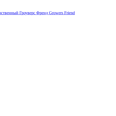
ственный Гроуверс Френд Growers Friend