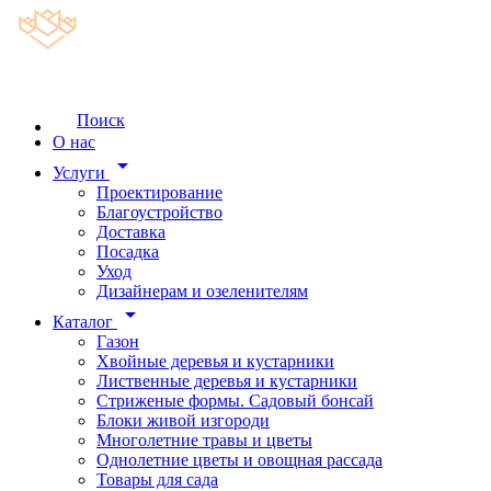
Поиск
О нас
arrow_drop_down
Услуги
Проектирование
Благоустройство
Доставка
Посадка
Уход
Дизайнерам и озеленителям
arrow_drop_down
Каталог
Газон
Хвойные деревья и кустарники
Лиственные деревья и кустарники
Стриженые формы. Садовый бонсай
Блоки живой изгороди
Многолетние травы и цветы
Однолетние цветы и овощная рассада
Товары для сада