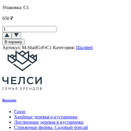
Упаковка:
C1
650
₽
Количество
товара
Шалфей
В корзину
лекарственный
Артикул:
M-ShalfGrFrC1
Категория:
Шалфей
Гроуверс
Френд
(Grower`s
Friend)
Каталог
Газон
Хвойные деревья и кустарники
Лиственные деревья и кустарники
Стриженые формы. Садовый бонсай