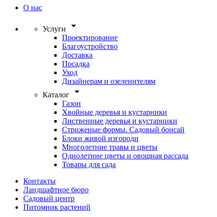
О нас
arrow_drop_down
Услуги
Проектирование
Благоустройство
Доставка
Посадка
Уход
Дизайнерам и озеленителям
arrow_drop_down
Каталог
Газон
Хвойные деревья и кустарники
Лиственные деревья и кустарники
Стриженые формы. Садовый бонсай
Блоки живой изгороди
Многолетние травы и цветы
Однолетние цветы и овощная рассада
Товары для сада
Контакты
Ландшафтное бюро
Садовый центр
Питомник растений