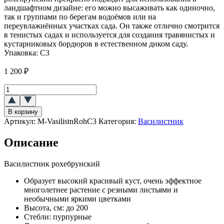
ландшафтном дизайне: его можно высаживать как одиночно,
так и группами по берегам водоёмов или на
переувлажнённых участках сада. Он также отлично смотрится
в тенистых садах и используется для создания травянистых и
кустарниковых бордюров в естественном диком саду.
Упаковка:
С3
1 200
₽
Количество
товара
Василистник
В корзину
рохебрунский
Артикул:
M-VasilistnRohC3
Категория:
Василистник
Описание
Василистник рохебрунский
Образует высокий красивый куст, очень эффектное
многолетнее растение с резными листьями и
необычными яркими цветками
Высота, см:
до 200
Стебли:
пурпурные