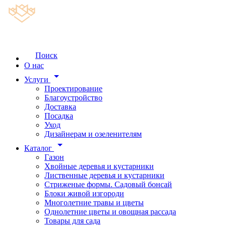
Поиск
О нас
arrow_drop_down
Услуги
Проектирование
Благоустройство
Доставка
Посадка
Уход
Дизайнерам и озеленителям
arrow_drop_down
Каталог
Газон
Хвойные деревья и кустарники
Лиственные деревья и кустарники
Стриженые формы. Садовый бонсай
Блоки живой изгороди
Многолетние травы и цветы
Однолетние цветы и овощная рассада
Товары для сада