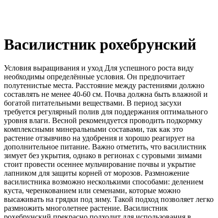
Василистник рохебрунский
Условия выращивания и уход Для успешного роста виду
необходимы определённые условия. Он предпочитает
полутенистые места. Расстояние между растениями должно
составлять не менее 40-60 см. Почва должна быть влажной и
богатой питательными веществами. В период засухи
требуется регулярный полив для поддержания оптимального
уровня влаги. Весной рекомендуется проводить подкормку
комплексными минеральными составами, так как это
растение отзывчиво на удобрения и хорошо реагирует на
дополнительное питание. Важно отметить, что василистник
зимует без укрытия, однако в регионах с суровыми зимами
стоит провести осеннее мульчирование почвы и укрытие
лапником для защиты корней от морозов. Размножение
василистника возможно несколькими способами: делением
куста, черенкованием или семенами, которые можно
высаживать на грядки под зиму. Такой подход позволяет легко
размножить многолетнее растение. Василистник
рохебрунский прекрасно подходит для использования в