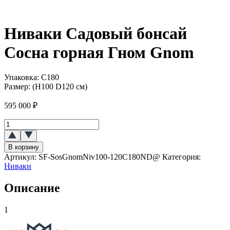
Ниваки Садовый бонсай
Сосна горная Гном Gnom
Упаковка:
С180
Размер:
(H100 D120 см)
595 000
₽
Количество
товара
Ниваки
В корзину
(Садовый
Артикул:
SF-SosGnomNiv100-120C180ND@
Категория:
бонсай)
Ниваки
Сосна
горная
Описание
`Гном`
`Gnom`
1