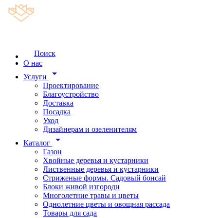
Поиск
О нас
arrow_drop_down
Услуги
Проектирование
Благоустройство
Доставка
Посадка
Уход
Дизайнерам и озеленителям
arrow_drop_down
Каталог
Газон
Хвойные деревья и кустарники
Лиственные деревья и кустарники
Стриженые формы. Садовый бонсай
Блоки живой изгороди
Многолетние травы и цветы
Однолетние цветы и овощная рассада
Товары для сада