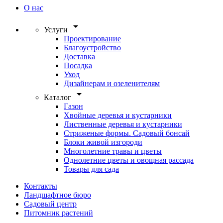
О нас
arrow_drop_down
Услуги
Проектирование
Благоустройство
Доставка
Посадка
Уход
Дизайнерам и озеленителям
arrow_drop_down
Каталог
Газон
Хвойные деревья и кустарники
Лиственные деревья и кустарники
Стриженые формы. Садовый бонсай
Блоки живой изгороди
Многолетние травы и цветы
Однолетние цветы и овощная рассада
Товары для сада
Контакты
Ландшафтное бюро
Садовый центр
Питомник растений