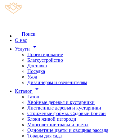
Поиск
О нас
arrow_drop_down
Услуги
Проектирование
Благоустройство
Доставка
Посадка
Уход
Дизайнерам и озеленителям
arrow_drop_down
Каталог
Газон
Хвойные деревья и кустарники
Лиственные деревья и кустарники
Стриженые формы. Садовый бонсай
Блоки живой изгороди
Многолетние травы и цветы
Однолетние цветы и овощная рассада
Товары для сада