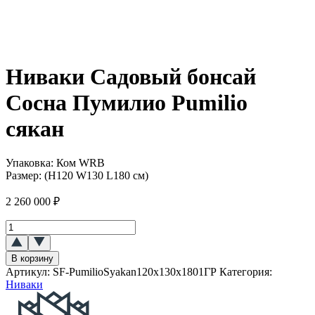
Ниваки Садовый бонсай
Сосна Пумилио Pumilio
сякан
Упаковка:
Ком WRB
Размер:
(H120 W130 L180 см)
2 260 000
₽
Количество
товара
Ниваки
В корзину
(Садовый
Артикул:
SF-PumilioSyakan120x130x1801ГР
Категория:
бонсай)
Ниваки
Сосна
Пумилио
(Pumilio)