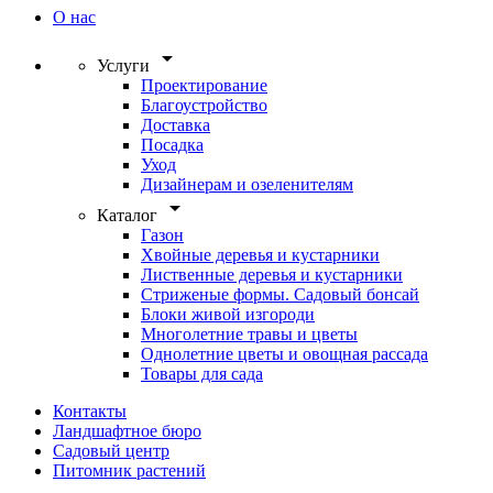
О нас
arrow_drop_down
Услуги
Проектирование
Благоустройство
Доставка
Посадка
Уход
Дизайнерам и озеленителям
arrow_drop_down
Каталог
Газон
Хвойные деревья и кустарники
Лиственные деревья и кустарники
Стриженые формы. Садовый бонсай
Блоки живой изгороди
Многолетние травы и цветы
Однолетние цветы и овощная рассада
Товары для сада
Контакты
Ландшафтное бюро
Садовый центр
Питомник растений