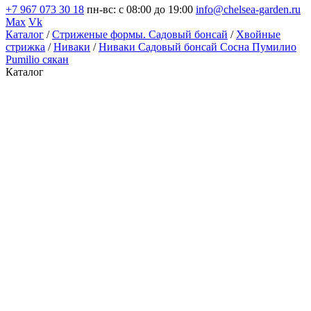
+7 967 073 30 18
пн-вс: с 08:00 до 19:00
info@chelsea-garden.ru
Max
Vk
Каталог
/
Стриженые формы. Садовый бонсай
/
Хвойные
стрижка
/
Ниваки
/
Ниваки Садовый бонсай Сосна Пумилио
Pumilio сякан
Каталог