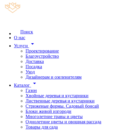
Поиск
О нас
arrow_drop_down
Услуги
Проектирование
Благоустройство
Доставка
Посадка
Уход
Дизайнерам и озеленителям
arrow_drop_down
Каталог
Газон
Хвойные деревья и кустарники
Лиственные деревья и кустарники
Стриженые формы. Садовый бонсай
Блоки живой изгороди
Многолетние травы и цветы
Однолетние цветы и овощная рассада
Товары для сада