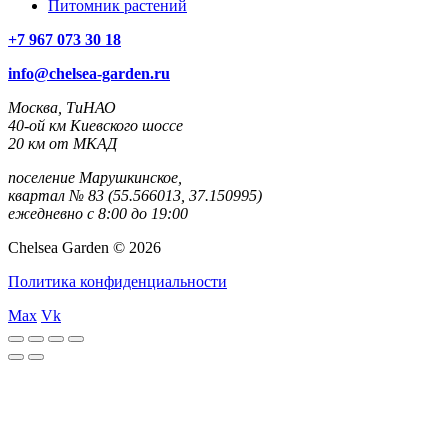
Питомник растений
+7 967 073 30 18
info@chelsea-garden.ru
Москва, ТиНАО
40-ой км Киевского шоссе
20 км от МКАД
поселение Марушкинское,
квартал № 83 (55.566013, 37.150995)
ежедневно с 8:00 до 19:00
Chelsea Garden © 2026
Политика конфиденциальности
Max
Vk
Canlı
Selçuk
Jojobet
sweet
gates
Maç
Sports
bonanza
of
İzle
olympus