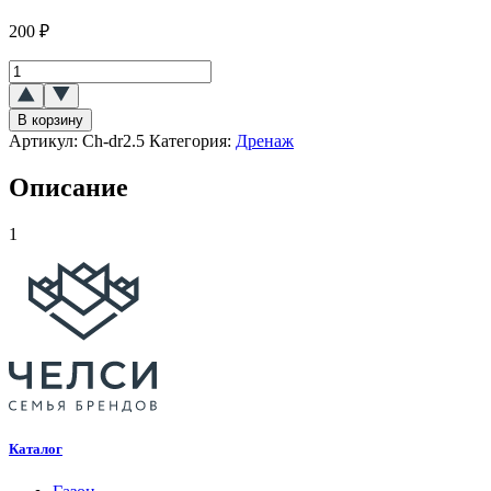
200
₽
Количество
товара
Керамзит
В корзину
мелкий
Артикул:
Ch-dr2.5
Категория:
Дренаж
2
л
Описание
1
Каталог