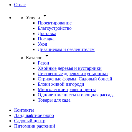
О нас
arrow_drop_down
Услуги
Проектирование
Благоустройство
Доставка
Посадка
Уход
Дизайнерам и озеленителям
arrow_drop_down
Каталог
Газон
Хвойные деревья и кустарники
Лиственные деревья и кустарники
Стриженые формы. Садовый бонсай
Блоки живой изгороди
Многолетние травы и цветы
Однолетние цветы и овощная рассада
Товары для сада
Контакты
Ландшафтное бюро
Садовый центр
Питомник растений