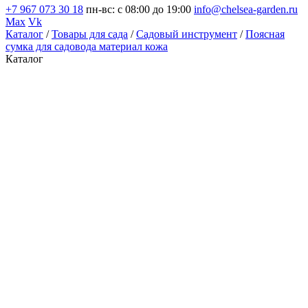
+7 967 073 30 18
пн-вс: с 08:00 до 19:00
info@chelsea-garden.ru
Max
Vk
Каталог
/
Товары для сада
/
Садовый инструмент
/
Поясная
сумка для садовода материал кожа
Каталог