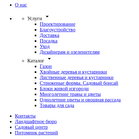
О нас
arrow_drop_down
Услуги
Проектирование
Благоустройство
Доставка
Посадка
Уход
Дизайнерам и озеленителям
arrow_drop_down
Каталог
Газон
Хвойные деревья и кустарники
Лиственные деревья и кустарники
Стриженые формы. Садовый бонсай
Блоки живой изгороди
Многолетние травы и цветы
Однолетние цветы и овощная рассада
Товары для сада
Контакты
Ландшафтное бюро
Садовый центр
Питомник растений