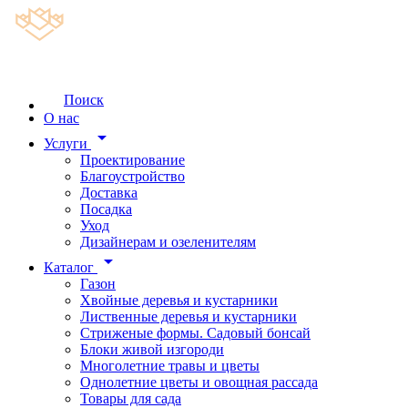
Поиск
О нас
arrow_drop_down
Услуги
Проектирование
Благоустройство
Доставка
Посадка
Уход
Дизайнерам и озеленителям
arrow_drop_down
Каталог
Газон
Хвойные деревья и кустарники
Лиственные деревья и кустарники
Стриженые формы. Садовый бонсай
Блоки живой изгороди
Многолетние травы и цветы
Однолетние цветы и овощная рассада
Товары для сада