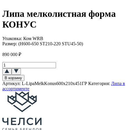
Липа мелколистная форма
КОНУС
Упаковка:
Ком WRB
Размер:
(H600-650 ST210-220 STU45-50)
890 000
₽
Количество
товара
Липа
В корзину
мелколистная
Артикул:
L-LipaMelkKonus600x210x451ГР
Категория:
Липа в
форма
ассортименте
КОНУС