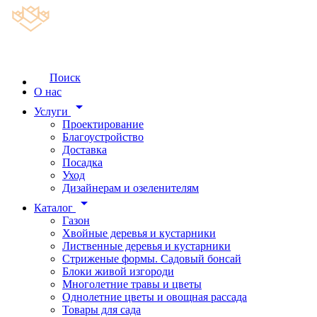
Поиск
О нас
arrow_drop_down
Услуги
Проектирование
Благоустройство
Доставка
Посадка
Уход
Дизайнерам и озеленителям
arrow_drop_down
Каталог
Газон
Хвойные деревья и кустарники
Лиственные деревья и кустарники
Стриженые формы. Садовый бонсай
Блоки живой изгороди
Многолетние травы и цветы
Однолетние цветы и овощная рассада
Товары для сада