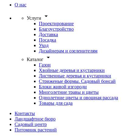
О нас
arrow_drop_down
Услуги
Проектирование
Благоустройство
Доставка
Посадка
Уход
Дизайнерам и озеленителям
arrow_drop_down
Каталог
Газон
Хвойные деревья и кустарники
Лиственные деревья и кустарники
Стриженые формы. Садовый бонсай
Блоки живой изгороди
Многолетние травы и цветы
Однолетние цветы и овощная рассада
Товары для сада
Контакты
Ландшафтное бюро
Садовый центр
Питомник растений