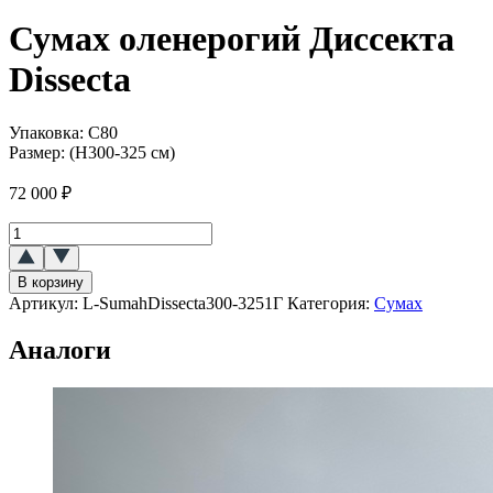
Сумах оленерогий Диссекта
Dissecta
Упаковка:
C80
Размер:
(H300-325 см)
72 000
₽
Количество
товара
Сумах
В корзину
оленерогий
Артикул:
L-SumahDissecta300-3251Г
Категория:
Сумах
Диссекта
(Dissecta)
Аналоги