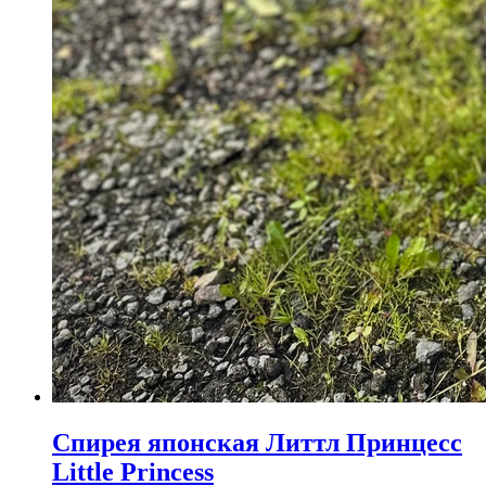
Спирея японская Литтл Принцесс
Little Princess